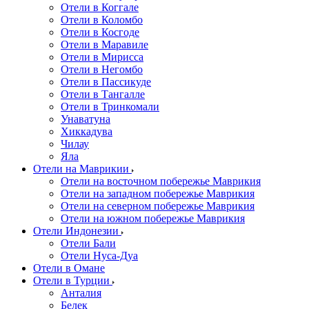
Отели в Коггале
Отели в Коломбо
Отели в Косгоде
Отели в Маравиле
Отели в Мирисса
Отели в Негомбо
Отели в Пассикуде
Отели в Тангалле
Отели в Тринкомали
Унаватуна
Хиккадува
Чилау
Яла
Отели на Маврикии
Отели на восточном побережье Маврикия
Отели на западном побережье Маврикия
Отели на северном побережье Маврикия
Отели на южном побережье Маврикия
Отели Индонезии
Отели Бали
Отели Нуса-Дуа
Отели в Омане
Отели в Турции
Анталия
Белек