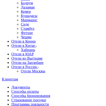
Бодрум
Даламан
Кемер
Кушадасы
Мармарис
Сиде
Стамбул
Фетхие
Чешме
Отели в Кении
Отели в Китае
Хайнань
Отели в ЮАР
Отели во Вьетнаме
Отели на Занзибаре
Отели в России
Отели Москвы
Клиентам
Документы
Способы оплаты
Способы бронирования
Страхование поездки
Программа лояльности