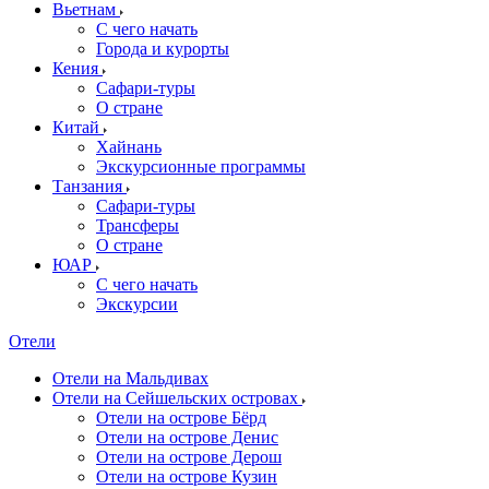
Вьетнам
С чего начать
Города и курорты
Кения
Сафари-туры
О стране
Китай
Хайнань
Экскурсионные программы
Танзания
Сафари-туры
Трансферы
О стране
ЮАР
С чего начать
Экскурсии
Отели
Отели на Мальдивах
Отели на Сейшельских островах
Отели на острове Бёрд
Отели на острове Денис
Отели на острове Дерош
Отели на острове Кузин