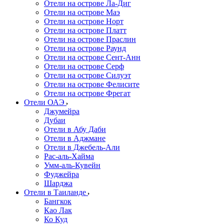
Отели на острове Ла-Диг
Отели на острове Маэ
Отели на острове Норт
Отели на острове Платт
Отели на острове Праслин
Отели на острове Раунд
Отели на острове Сент-Анн
Отели на острове Серф
Отели на острове Силуэт
Отели на острове Фелисите
Отели на острове Фрегат
Отели ОАЭ
Джумейра
Дубаи
Отели в Абу Даби
Отели в Аджмане
Отели в Джебель-Али
Рас-аль-Хайма
Умм-аль-Кувейн
Фуджейра
Шарджа
Отели в Таиланде
Бангкок
Као Лак
Ко Куд