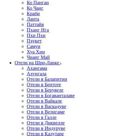
Ко Панган
Ко Чанг
Краби
Ланта
Паттайя
Пханг Нга
Пхи Пхи
Пхукет
Самуи
Хуа Хин
Чианг Май
Отели на Шри-Ланке
Ахангама
Ахунгала
Отели в Балапитии
Отели в Бентоте
Отели в Берувеле
Отели в Богаванталаве
Отели в Вайкале
Отели в Васкадуве
Отели в Велигаме
Отели в Галле
Отели в Диквелле
Отели в Индуруве
Отели в Калутаре