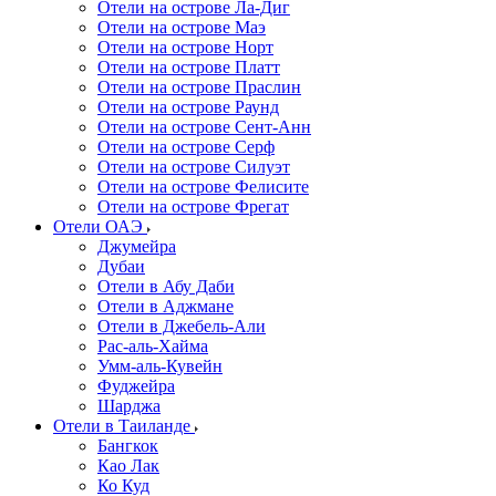
Отели на острове Ла-Диг
Отели на острове Маэ
Отели на острове Норт
Отели на острове Платт
Отели на острове Праслин
Отели на острове Раунд
Отели на острове Сент-Анн
Отели на острове Серф
Отели на острове Силуэт
Отели на острове Фелисите
Отели на острове Фрегат
Отели ОАЭ
Джумейра
Дубаи
Отели в Абу Даби
Отели в Аджмане
Отели в Джебель-Али
Рас-аль-Хайма
Умм-аль-Кувейн
Фуджейра
Шарджа
Отели в Таиланде
Бангкок
Као Лак
Ко Куд