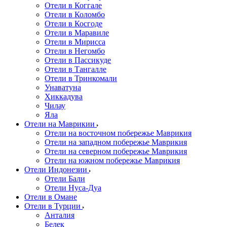
Отели в Коггале
Отели в Коломбо
Отели в Косгоде
Отели в Маравиле
Отели в Мирисса
Отели в Негомбо
Отели в Пассикуде
Отели в Тангалле
Отели в Тринкомали
Унаватуна
Хиккадува
Чилау
Яла
Отели на Маврикии
Отели на восточном побережье Маврикия
Отели на западном побережье Маврикия
Отели на северном побережье Маврикия
Отели на южном побережье Маврикия
Отели Индонезии
Отели Бали
Отели Нуса-Дуа
Отели в Омане
Отели в Турции
Анталия
Белек