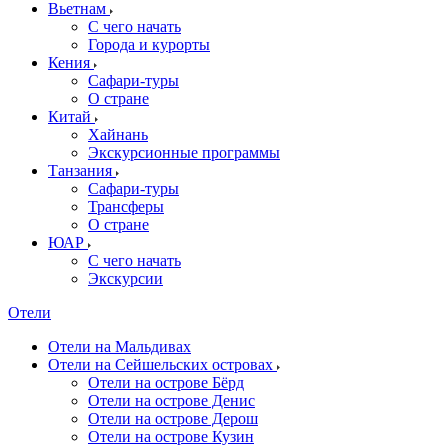
Вьетнам
С чего начать
Города и курорты
Кения
Сафари-туры
О стране
Китай
Хайнань
Экскурсионные программы
Танзания
Сафари-туры
Трансферы
О стране
ЮАР
С чего начать
Экскурсии
Отели
Отели на Мальдивах
Отели на Сейшельских островах
Отели на острове Бёрд
Отели на острове Денис
Отели на острове Дерош
Отели на острове Кузин