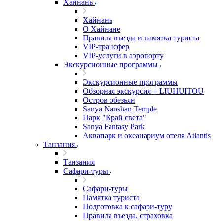
Хайнань
Хайнань
О Хайнане
Правила въезда и памятка туриста
VIP-трансфер
VIP-услуги в аэропорту
Экскурсионные программы
Экскурсионные программы
Обзорная экскурсия + LIUHUITOU
Остров обезьян
Sanya Nanshan Temple
Парк "Край света"
Sanya Fantasy Park
Аквапарк и океанариум отеля Atlantis
Танзания
Танзания
Сафари-туры
Сафари-туры
Памятка туриста
Подготовка к сафари-туру
Правила въезда, страховка