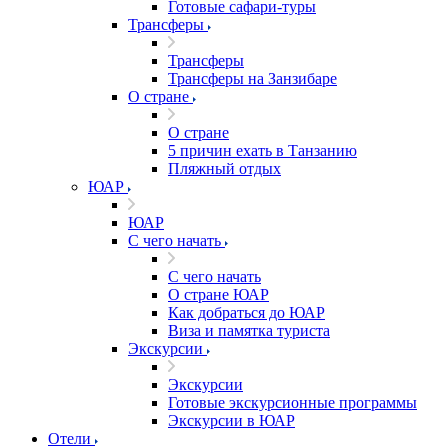
Готовые сафари-туры
Трансферы
Трансферы
Трансферы на Занзибаре
О стране
О стране
5 причин ехать в Танзанию
Пляжный отдых
ЮАР
ЮАР
С чего начать
С чего начать
О стране ЮАР
Как добраться до ЮАР
Виза и памятка туриста
Экскурсии
Экскурсии
Готовые экскурсионные программы
Экскурсии в ЮАР
Отели