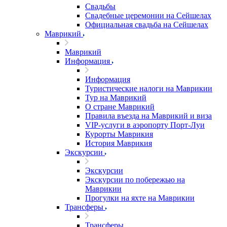
Свадьбы
Свадебные церемонии на Сейшелах
Официальная свадьба на Сейшелах
Маврикий
Маврикий
Информация
Информация
Туристические налоги на Маврикии
Тур на Маврикий
О стране Маврикий
Правила въезда на Маврикий и виза
VIP-услуги в аэропорту Порт-Луи
Курорты Маврикия
История Маврикия
Экскурсии
Экскурсии
Экскурсии по побережью на
Маврикии
Прогулки на яхте на Маврикии
Трансферы
Трансферы