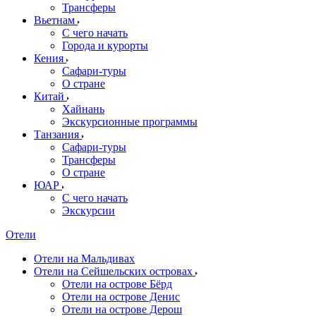
Трансферы
Вьетнам
С чего начать
Города и курорты
Кения
Сафари-туры
О стране
Китай
Хайнань
Экскурсионные программы
Танзания
Сафари-туры
Трансферы
О стране
ЮАР
С чего начать
Экскурсии
Отели
Отели на Мальдивах
Отели на Сейшельских островах
Отели на острове Бёрд
Отели на острове Денис
Отели на острове Дерош