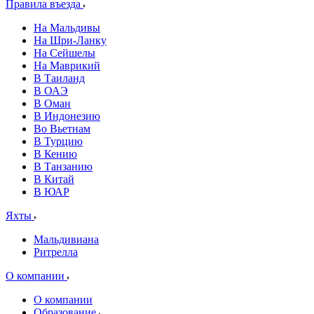
Правила въезда
На Мальдивы
На Шри-Ланку
На Сейшелы
На Маврикий
В Таиланд
В ОАЭ
В Оман
В Индонезию
Во Вьетнам
В Турцию
В Кению
В Танзанию
В Китай
В ЮАР
Яхты
Мальдивиана
Ритрелла
О компании
О компании
Образование