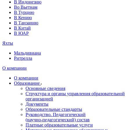
В Индонезию
Во Вьетнам
В Турцию
В Кению
В Танзанию
В Китай
В ЮАР
Яхты
Мальдивиана
Ритрелла
О компании
О компании
Образование
Основные сведения
Структура и органы управления образовательной
организацией
Документы
Образовательные стандарты
Руководство. Педагогический
(научно‑педагогический) состав
Платные образовательные услуги