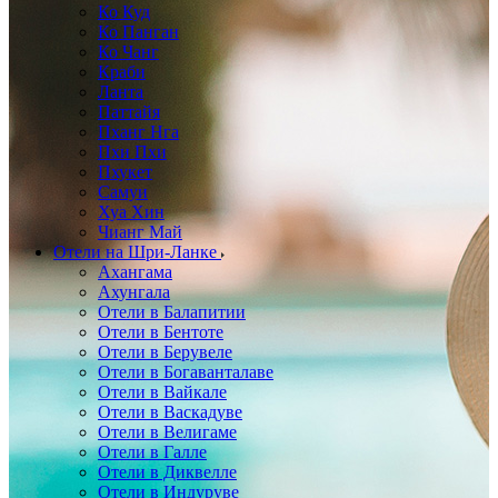
Ко Куд
Ко Панган
Ко Чанг
Краби
Ланта
Паттайя
Пханг Нга
Пхи Пхи
Пхукет
Самуи
Хуа Хин
Чианг Май
Отели на Шри-Ланке
Ахангама
Ахунгала
Отели в Балапитии
Отели в Бентоте
Отели в Берувеле
Отели в Богаванталаве
Отели в Вайкале
Отели в Васкадуве
Отели в Велигаме
Отели в Галле
Отели в Диквелле
Отели в Индуруве