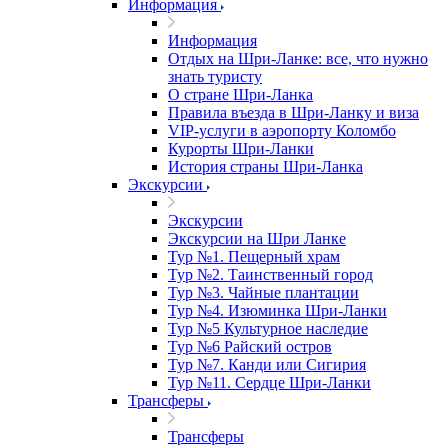
Информация
Информация
Отдых на Шри-Ланке: все, что нужно
знать туристу
О стране Шри-Ланка
Правила въезда в Шри-Ланку и виза
VIP-услуги в аэропорту Коломбо
Курорты Шри-Ланки
История страны Шри-Ланка
Экскурсии
Экскурсии
Экскурсии на Шри Ланке
Тур №1. Пещерный храм
Тур №2. Таинственный город
Тур №3. Чайные плантации
Тур №4. Изюминка Шри-Ланки
Тур №5 Культурное наследие
Тур №6 Райский остров
Тур №7. Канди или Сигирия
Тур №11. Сердце Шри-Ланки
Трансферы
Трансферы