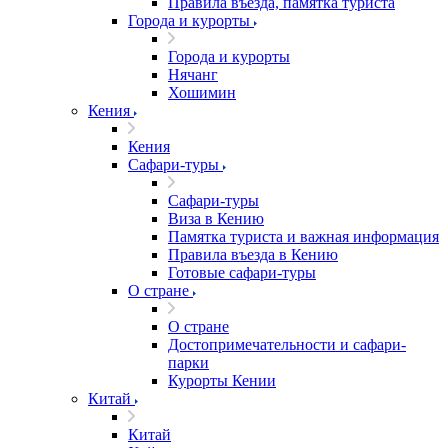
Правила въезда, памятка туриста
Города и курорты
Города и курорты
Нячанг
Хошимин
Кения
Кения
Сафари-туры
Сафари-туры
Виза в Кению
Памятка туриста и важная информация
Правила въезда в Кению
Готовые сафари-туры
О стране
О стране
Достопримечательности и сафари-
парки
Курорты Кении
Китай
Китай