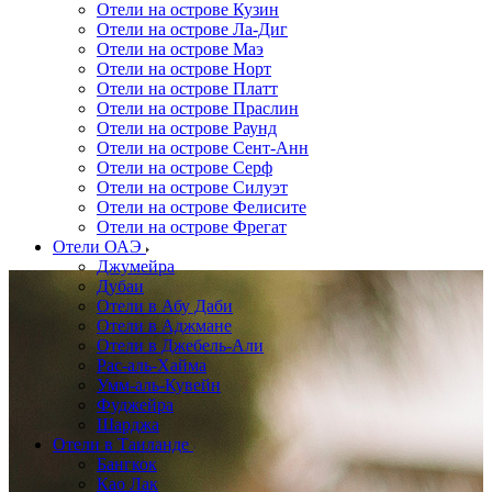
Отели на острове Кузин
Отели на острове Ла-Диг
Отели на острове Маэ
Отели на острове Норт
Отели на острове Платт
Отели на острове Праслин
Отели на острове Раунд
Отели на острове Сент-Анн
Отели на острове Серф
Отели на острове Силуэт
Отели на острове Фелисите
Отели на острове Фрегат
Отели ОАЭ
Джумейра
Дубаи
Отели в Абу Даби
Отели в Аджмане
Отели в Джебель-Али
Рас-аль-Хайма
Умм-аль-Кувейн
Фуджейра
Шарджа
Отели в Таиланде
Бангкок
Као Лак