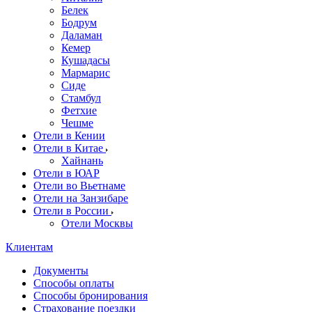
Белек
Бодрум
Даламан
Кемер
Кушадасы
Мармарис
Сиде
Стамбул
Фетхие
Чешме
Отели в Кении
Отели в Китае
Хайнань
Отели в ЮАР
Отели во Вьетнаме
Отели на Занзибаре
Отели в России
Отели Москвы
Клиентам
Документы
Способы оплаты
Способы бронирования
Страхование поездки