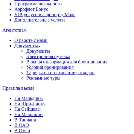
Программа лояльности
Аэрофлот Бонус
VIP-услуги в аэропорту Мале
Дополнительные услуги
Агентствам
О работе с нами
Документы
Документы
Электронная путевка
Важная информация для бронирования
Условия бронирования
Тарифы на страхование расходов
Рекламные туры
Правила въезда
На Мальдивы
На Шри-Ланку
На Сейшелы
На Маврикий
В Таиланд
В ОАЭ
В Оман