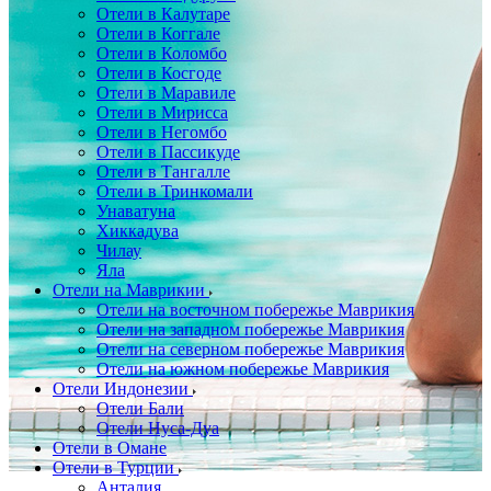
Отели в Калутаре
Отели в Коггале
Отели в Коломбо
Отели в Косгоде
Отели в Маравиле
Отели в Мирисса
Отели в Негомбо
Отели в Пассикуде
Отели в Тангалле
Отели в Тринкомали
Унаватуна
Хиккадува
Чилау
Яла
Отели на Маврикии
Отели на восточном побережье Маврикия
Отели на западном побережье Маврикия
Отели на северном побережье Маврикия
Отели на южном побережье Маврикия
Отели Индонезии
Отели Бали
Отели Нуса-Дуа
Отели в Омане
Отели в Турции
Анталия