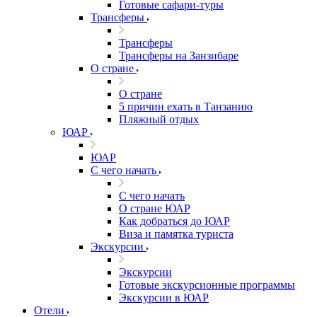
Готовые сафари-туры
Трансферы
Трансферы
Трансферы на Занзибаре
О стране
О стране
5 причин ехать в Танзанию
Пляжный отдых
ЮАР
ЮАР
С чего начать
С чего начать
О стране ЮАР
Как добраться до ЮАР
Виза и памятка туриста
Экскурсии
Экскурсии
Готовые экскурсионные программы
Экскурсии в ЮАР
Отели