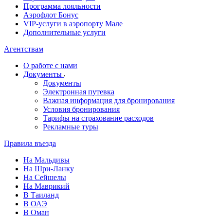
Программа лояльности
Аэрофлот Бонус
VIP-услуги в аэропорту Мале
Дополнительные услуги
Агентствам
О работе с нами
Документы
Документы
Электронная путевка
Важная информация для бронирования
Условия бронирования
Тарифы на страхование расходов
Рекламные туры
Правила въезда
На Мальдивы
На Шри-Ланку
На Сейшелы
На Маврикий
В Таиланд
В ОАЭ
В Оман