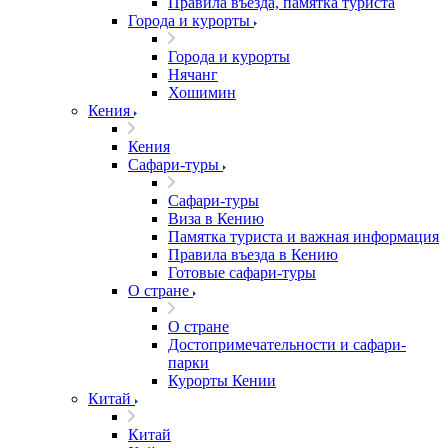
Правила въезда, памятка туриста
Города и курорты
Города и курорты
Нячанг
Хошимин
Кения
Кения
Сафари-туры
Сафари-туры
Виза в Кению
Памятка туриста и важная информация
Правила въезда в Кению
Готовые сафари-туры
О стране
О стране
Достопримечательности и сафари-
парки
Курорты Кении
Китай
Китай