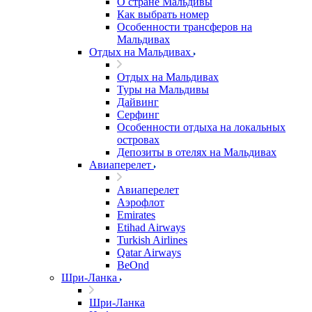
О стране Мальдивы
Как выбрать номер
Особенности трансферов на
Мальдивах
Отдых на Мальдивах
Отдых на Мальдивах
Туры на Мальдивы
Дайвинг
Серфинг
Особенности отдыха на локальных
островах
Депозиты в отелях на Мальдивах
Авиаперелет
Авиаперелет
Аэрофлот
Emirates
Etihad Airways
Turkish Airlines
Qatar Airways
BeOnd
Шри-Ланка
Шри-Ланка