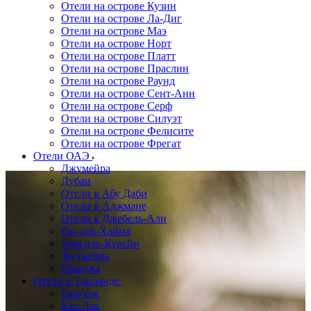
Отели на острове Кузин
Отели на острове Ла-Диг
Отели на острове Маэ
Отели на острове Норт
Отели на острове Платт
Отели на острове Праслин
Отели на острове Раунд
Отели на острове Сент-Анн
Отели на острове Серф
Отели на острове Силуэт
Отели на острове Фелисите
Отели на острове Фрегат
Отели ОАЭ
Джумейра
Дубаи
Отели в Абу Даби
Отели в Аджмане
Отели в Джебель-Али
Рас-аль-Хайма
Умм-аль-Кувейн
Фуджейра
Шарджа
Отели в Таиланде
Бангкок
Као Лак