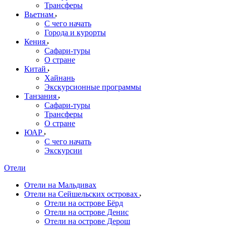
Трансферы
Вьетнам
С чего начать
Города и курорты
Кения
Сафари-туры
О стране
Китай
Хайнань
Экскурсионные программы
Танзания
Сафари-туры
Трансферы
О стране
ЮАР
С чего начать
Экскурсии
Отели
Отели на Мальдивах
Отели на Сейшельских островах
Отели на острове Бёрд
Отели на острове Денис
Отели на острове Дерош