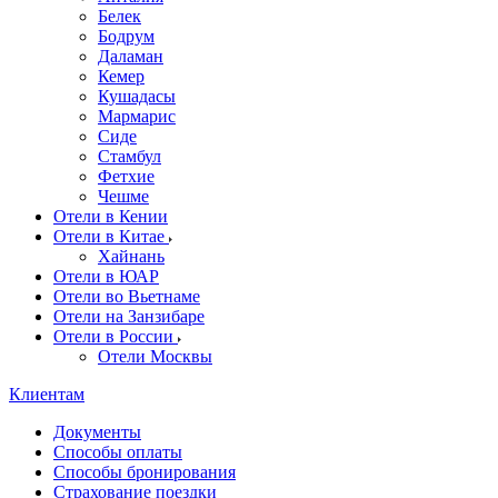
Белек
Бодрум
Даламан
Кемер
Кушадасы
Мармарис
Сиде
Стамбул
Фетхие
Чешме
Отели в Кении
Отели в Китае
Хайнань
Отели в ЮАР
Отели во Вьетнаме
Отели на Занзибаре
Отели в России
Отели Москвы
Клиентам
Документы
Способы оплаты
Способы бронирования
Страхование поездки