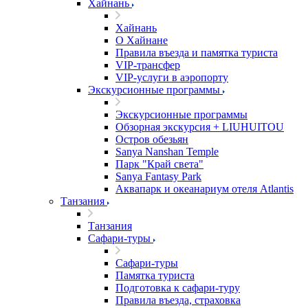
Хайнань
Хайнань
О Хайнане
Правила въезда и памятка туриста
VIP-трансфер
VIP-услуги в аэропорту
Экскурсионные программы
Экскурсионные программы
Обзорная экскурсия + LIUHUITOU
Остров обезьян
Sanya Nanshan Temple
Парк "Край света"
Sanya Fantasy Park
Аквапарк и океанариум отеля Atlantis
Танзания
Танзания
Сафари-туры
Сафари-туры
Памятка туриста
Подготовка к сафари-туру
Правила въезда, страховка