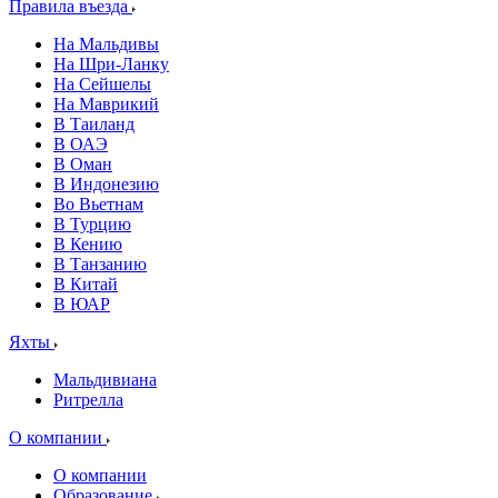
Правила въезда
На Мальдивы
На Шри-Ланку
На Сейшелы
На Маврикий
В Таиланд
В ОАЭ
В Оман
В Индонезию
Во Вьетнам
В Турцию
В Кению
В Танзанию
В Китай
В ЮАР
Яхты
Мальдивиана
Ритрелла
О компании
О компании
Образование