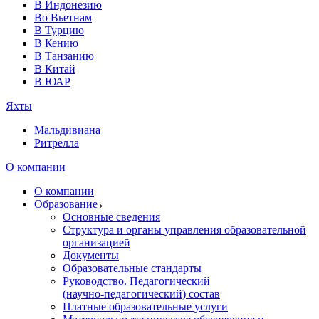
В Индонезию
Во Вьетнам
В Турцию
В Кению
В Танзанию
В Китай
В ЮАР
Яхты
Мальдивиана
Ритрелла
О компании
О компании
Образование
Основные сведения
Структура и органы управления образовательной
организацией
Документы
Образовательные стандарты
Руководство. Педагогический
(научно‑педагогический) состав
Платные образовательные услуги