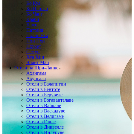
Ко Куд
Ко Панган
Ко Чанг
Краби
Ланта
Паттайя
Пханг Нга
Пхи Пхи
Пхукет
Самуи
Хуа Хин
Чианг Май
Отели на Шри-Ланке
Ахангама
Ахунгала
Отели в Балапитии
Отели в Бентоте
Отели в Берувеле
Отели в Богаванталаве
Отели в Вайкале
Отели в Васкадуве
Отели в Велигаме
Отели в Галле
Отели в Диквелле
Отели в Индуруве