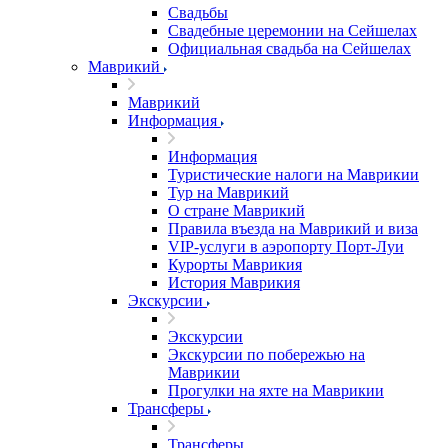
Свадьбы
Свадебные церемонии на Сейшелах
Официальная свадьба на Сейшелах
Маврикий
Маврикий
Информация
Информация
Туристические налоги на Маврикии
Тур на Маврикий
О стране Маврикий
Правила въезда на Маврикий и виза
VIP-услуги в аэропорту Порт-Луи
Курорты Маврикия
История Маврикия
Экскурсии
Экскурсии
Экскурсии по побережью на
Маврикии
Прогулки на яхте на Маврикии
Трансферы
Трансферы