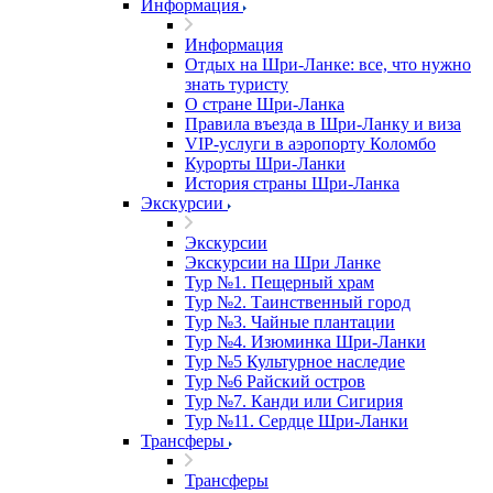
Информация
Информация
Отдых на Шри-Ланке: все, что нужно
знать туристу
О стране Шри-Ланка
Правила въезда в Шри-Ланку и виза
VIP-услуги в аэропорту Коломбо
Курорты Шри-Ланки
История страны Шри-Ланка
Экскурсии
Экскурсии
Экскурсии на Шри Ланке
Тур №1. Пещерный храм
Тур №2. Таинственный город
Тур №3. Чайные плантации
Тур №4. Изюминка Шри-Ланки
Тур №5 Культурное наследие
Тур №6 Райский остров
Тур №7. Канди или Сигирия
Тур №11. Сердце Шри-Ланки
Трансферы
Трансферы