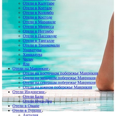
Отели в Калутаре
Отели в Коггале
Отели в Коломбо
Отели в Косгоде
Отели в Маравиле
Отели в Мирисса
Отели в Негомбо
Отели в Пассикуде
Отели в Тангалле
Отели в Тринкомали
Унаватуна
Хиккадува
Чилау
Яла
Отели на Маврикии
Отели на восточном побережье Маврикия
Отели на западном побережье Маврикия
Отели на северном побережье Маврикия
Отели на южном побережье Маврикия
Отели Индонезии
Отели Бали
Отели Нуса-Дуа
Отели в Омане
Отели в Турции
Анталия