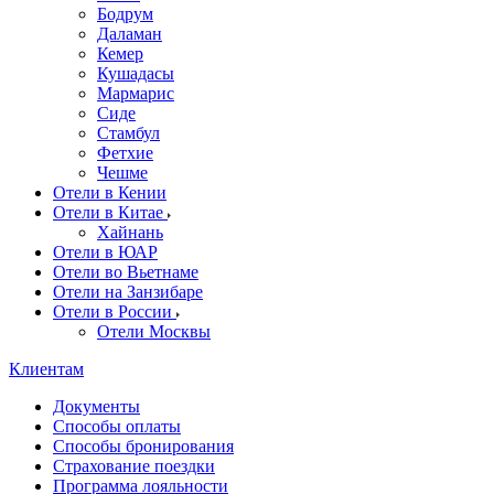
Бодрум
Даламан
Кемер
Кушадасы
Мармарис
Сиде
Стамбул
Фетхие
Чешме
Отели в Кении
Отели в Китае
Хайнань
Отели в ЮАР
Отели во Вьетнаме
Отели на Занзибаре
Отели в России
Отели Москвы
Клиентам
Документы
Способы оплаты
Способы бронирования
Страхование поездки
Программа лояльности