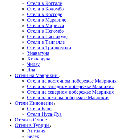
Отели в Коггале
Отели в Коломбо
Отели в Косгоде
Отели в Маравиле
Отели в Мирисса
Отели в Негомбо
Отели в Пассикуде
Отели в Тангалле
Отели в Тринкомали
Унаватуна
Хиккадува
Чилау
Яла
Отели на Маврикии
Отели на восточном побережье Маврикия
Отели на западном побережье Маврикия
Отели на северном побережье Маврикия
Отели на южном побережье Маврикия
Отели Индонезии
Отели Бали
Отели Нуса-Дуа
Отели в Омане
Отели в Турции
Анталия
Белек