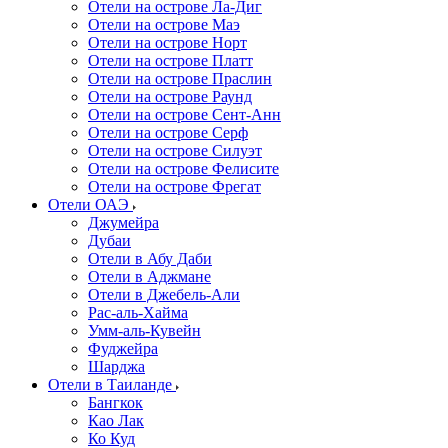
Отели на острове Ла-Диг
Отели на острове Маэ
Отели на острове Норт
Отели на острове Платт
Отели на острове Праслин
Отели на острове Раунд
Отели на острове Сент-Анн
Отели на острове Серф
Отели на острове Силуэт
Отели на острове Фелисите
Отели на острове Фрегат
Отели ОАЭ
Джумейра
Дубаи
Отели в Абу Даби
Отели в Аджмане
Отели в Джебель-Али
Рас-аль-Хайма
Умм-аль-Кувейн
Фуджейра
Шарджа
Отели в Таиланде
Бангкок
Као Лак
Ко Куд