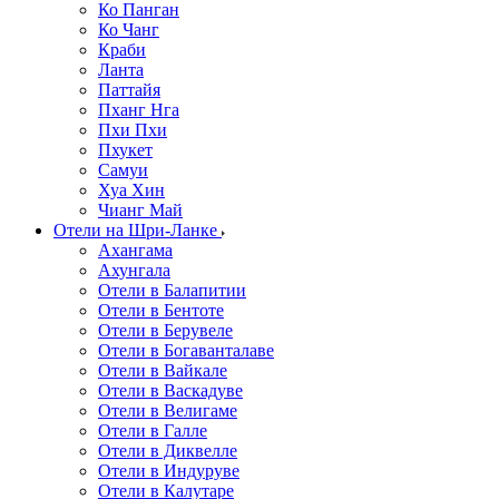
Ко Панган
Ко Чанг
Краби
Ланта
Паттайя
Пханг Нга
Пхи Пхи
Пхукет
Самуи
Хуа Хин
Чианг Май
Отели на Шри-Ланке
Ахангама
Ахунгала
Отели в Балапитии
Отели в Бентоте
Отели в Берувеле
Отели в Богаванталаве
Отели в Вайкале
Отели в Васкадуве
Отели в Велигаме
Отели в Галле
Отели в Диквелле
Отели в Индуруве
Отели в Калутаре