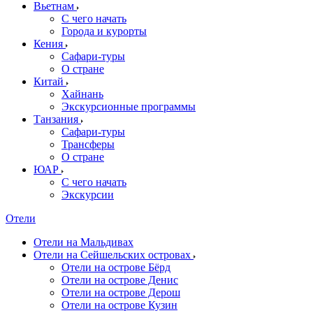
Вьетнам
С чего начать
Города и курорты
Кения
Сафари-туры
О стране
Китай
Хайнань
Экскурсионные программы
Танзания
Сафари-туры
Трансферы
О стране
ЮАР
С чего начать
Экскурсии
Отели
Отели на Мальдивах
Отели на Сейшельских островах
Отели на острове Бёрд
Отели на острове Денис
Отели на острове Дерош
Отели на острове Кузин