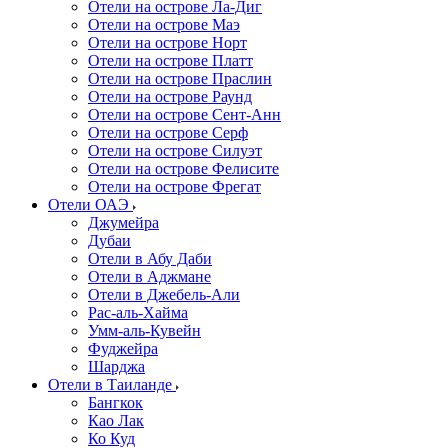
Отели на острове Ла-Диг
Отели на острове Маэ
Отели на острове Норт
Отели на острове Платт
Отели на острове Праслин
Отели на острове Раунд
Отели на острове Сент-Анн
Отели на острове Серф
Отели на острове Силуэт
Отели на острове Фелисите
Отели на острове Фрегат
Отели ОАЭ
Джумейра
Дубаи
Отели в Абу Даби
Отели в Аджмане
Отели в Джебель-Али
Рас-аль-Хайма
Умм-аль-Кувейн
Фуджейра
Шарджа
Отели в Таиланде
Бангкок
Као Лак
Ко Куд