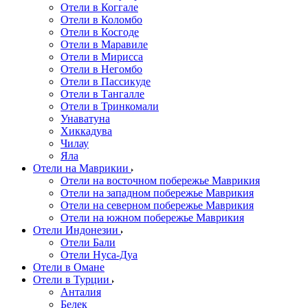
Отели в Коггале
Отели в Коломбо
Отели в Косгоде
Отели в Маравиле
Отели в Мирисса
Отели в Негомбо
Отели в Пассикуде
Отели в Тангалле
Отели в Тринкомали
Унаватуна
Хиккадува
Чилау
Яла
Отели на Маврикии
Отели на восточном побережье Маврикия
Отели на западном побережье Маврикия
Отели на северном побережье Маврикия
Отели на южном побережье Маврикия
Отели Индонезии
Отели Бали
Отели Нуса-Дуа
Отели в Омане
Отели в Турции
Анталия
Белек