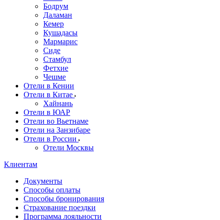
Бодрум
Даламан
Кемер
Кушадасы
Мармарис
Сиде
Стамбул
Фетхие
Чешме
Отели в Кении
Отели в Китае
Хайнань
Отели в ЮАР
Отели во Вьетнаме
Отели на Занзибаре
Отели в России
Отели Москвы
Клиентам
Документы
Способы оплаты
Способы бронирования
Страхование поездки
Программа лояльности