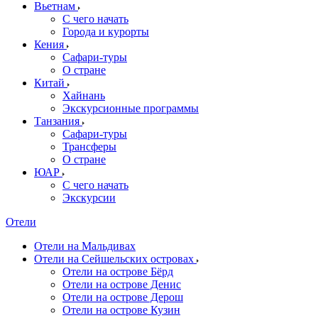
Вьетнам
С чего начать
Города и курорты
Кения
Сафари-туры
О стране
Китай
Хайнань
Экскурсионные программы
Танзания
Сафари-туры
Трансферы
О стране
ЮАР
С чего начать
Экскурсии
Отели
Отели на Мальдивах
Отели на Сейшельских островах
Отели на острове Бёрд
Отели на острове Денис
Отели на острове Дерош
Отели на острове Кузин