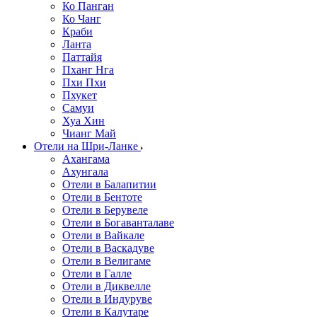
Ко Панган
Ко Чанг
Краби
Ланта
Паттайя
Пханг Нга
Пхи Пхи
Пхукет
Самуи
Хуа Хин
Чианг Май
Отели на Шри-Ланке
Ахангама
Ахунгала
Отели в Балапитии
Отели в Бентоте
Отели в Берувеле
Отели в Богаванталаве
Отели в Вайкале
Отели в Васкадуве
Отели в Велигаме
Отели в Галле
Отели в Диквелле
Отели в Индуруве
Отели в Калутаре