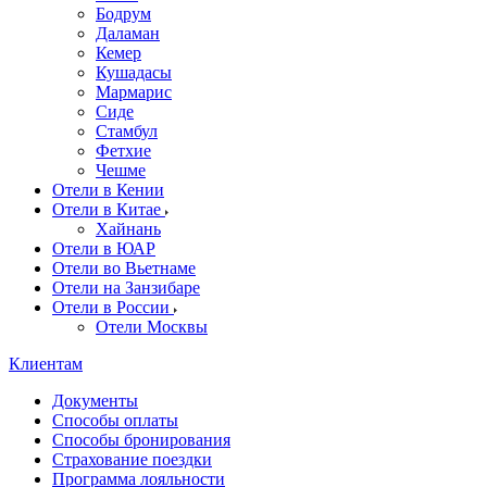
Бодрум
Даламан
Кемер
Кушадасы
Мармарис
Сиде
Стамбул
Фетхие
Чешме
Отели в Кении
Отели в Китае
Хайнань
Отели в ЮАР
Отели во Вьетнаме
Отели на Занзибаре
Отели в России
Отели Москвы
Клиентам
Документы
Способы оплаты
Способы бронирования
Страхование поездки
Программа лояльности