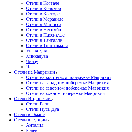
Отели в Коггале
Отели в Коломбо
Отели в Косгоде
Отели в Маравиле
Отели в Мирисса
Отели в Негомбо
Отели в Пассикуде
Отели в Тангалле
Отели в Тринкомали
Унаватуна
Хиккадува
Чилау
Яла
Отели на Маврикии
Отели на восточном побережье Маврикия
Отели на западном побережье Маврикия
Отели на северном побережье Маврикия
Отели на южном побережье Маврикия
Отели Индонезии
Отели Бали
Отели Нуса-Дуа
Отели в Омане
Отели в Турции
Анталия
Белек