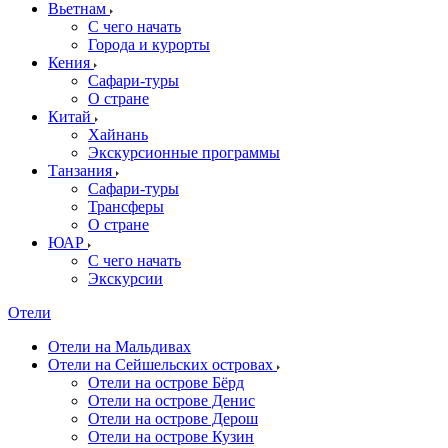
Вьетнам
С чего начать
Города и курорты
Кения
Сафари-туры
О стране
Китай
Хайнань
Экскурсионные программы
Танзания
Сафари-туры
Трансферы
О стране
ЮАР
С чего начать
Экскурсии
Отели
Отели на Мальдивах
Отели на Сейшельских островах
Отели на острове Бёрд
Отели на острове Денис
Отели на острове Дерош
Отели на острове Кузин