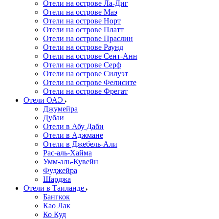
Отели на острове Ла-Диг
Отели на острове Маэ
Отели на острове Норт
Отели на острове Платт
Отели на острове Праслин
Отели на острове Раунд
Отели на острове Сент-Анн
Отели на острове Серф
Отели на острове Силуэт
Отели на острове Фелисите
Отели на острове Фрегат
Отели ОАЭ
Джумейра
Дубаи
Отели в Абу Даби
Отели в Аджмане
Отели в Джебель-Али
Рас-аль-Хайма
Умм-аль-Кувейн
Фуджейра
Шарджа
Отели в Таиланде
Бангкок
Као Лак
Ко Куд