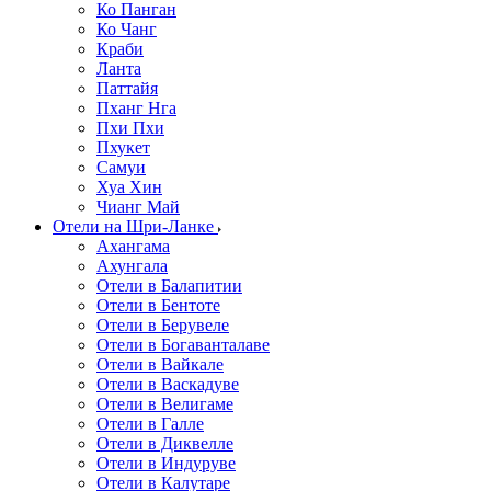
Ко Панган
Ко Чанг
Краби
Ланта
Паттайя
Пханг Нга
Пхи Пхи
Пхукет
Самуи
Хуа Хин
Чианг Май
Отели на Шри-Ланке
Ахангама
Ахунгала
Отели в Балапитии
Отели в Бентоте
Отели в Берувеле
Отели в Богаванталаве
Отели в Вайкале
Отели в Васкадуве
Отели в Велигаме
Отели в Галле
Отели в Диквелле
Отели в Индуруве
Отели в Калутаре