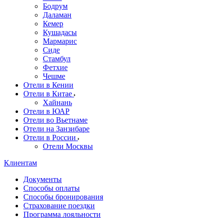
Бодрум
Даламан
Кемер
Кушадасы
Мармарис
Сиде
Стамбул
Фетхие
Чешме
Отели в Кении
Отели в Китае
Хайнань
Отели в ЮАР
Отели во Вьетнаме
Отели на Занзибаре
Отели в России
Отели Москвы
Клиентам
Документы
Способы оплаты
Способы бронирования
Страхование поездки
Программа лояльности