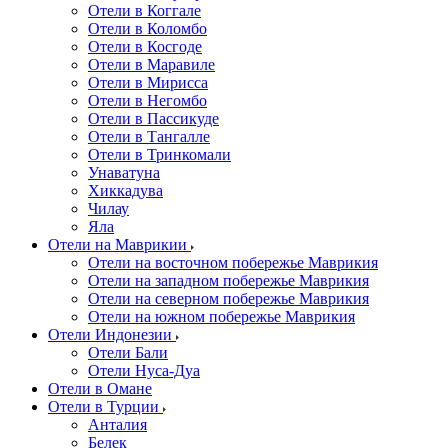
Отели в Коггале
Отели в Коломбо
Отели в Косгоде
Отели в Маравиле
Отели в Мирисса
Отели в Негомбо
Отели в Пассикуде
Отели в Тангалле
Отели в Тринкомали
Унаватуна
Хиккадува
Чилау
Яла
Отели на Маврикии
Отели на восточном побережье Маврикия
Отели на западном побережье Маврикия
Отели на северном побережье Маврикия
Отели на южном побережье Маврикия
Отели Индонезии
Отели Бали
Отели Нуса-Дуа
Отели в Омане
Отели в Турции
Анталия
Белек