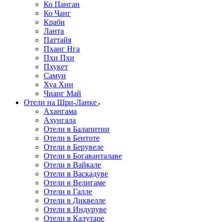
Ко Панган
Ко Чанг
Краби
Ланта
Паттайя
Пханг Нга
Пхи Пхи
Пхукет
Самуи
Хуа Хин
Чианг Май
Отели на Шри-Ланке
Ахангама
Ахунгала
Отели в Балапитии
Отели в Бентоте
Отели в Берувеле
Отели в Богаванталаве
Отели в Вайкале
Отели в Васкадуве
Отели в Велигаме
Отели в Галле
Отели в Диквелле
Отели в Индуруве
Отели в Калутаре