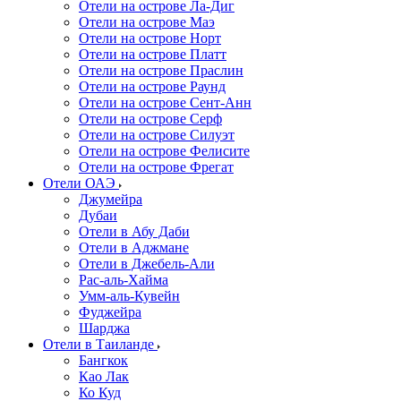
Отели на острове Ла-Диг
Отели на острове Маэ
Отели на острове Норт
Отели на острове Платт
Отели на острове Праслин
Отели на острове Раунд
Отели на острове Сент-Анн
Отели на острове Серф
Отели на острове Силуэт
Отели на острове Фелисите
Отели на острове Фрегат
Отели ОАЭ
Джумейра
Дубаи
Отели в Абу Даби
Отели в Аджмане
Отели в Джебель-Али
Рас-аль-Хайма
Умм-аль-Кувейн
Фуджейра
Шарджа
Отели в Таиланде
Бангкок
Као Лак
Ко Куд