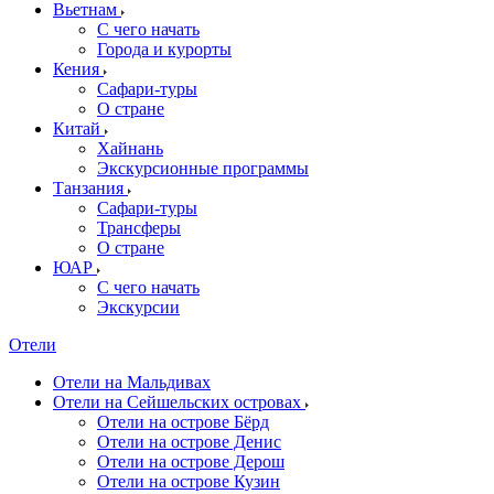
Вьетнам
С чего начать
Города и курорты
Кения
Сафари-туры
О стране
Китай
Хайнань
Экскурсионные программы
Танзания
Сафари-туры
Трансферы
О стране
ЮАР
С чего начать
Экскурсии
Отели
Отели на Мальдивах
Отели на Сейшельских островах
Отели на острове Бёрд
Отели на острове Денис
Отели на острове Дерош
Отели на острове Кузин