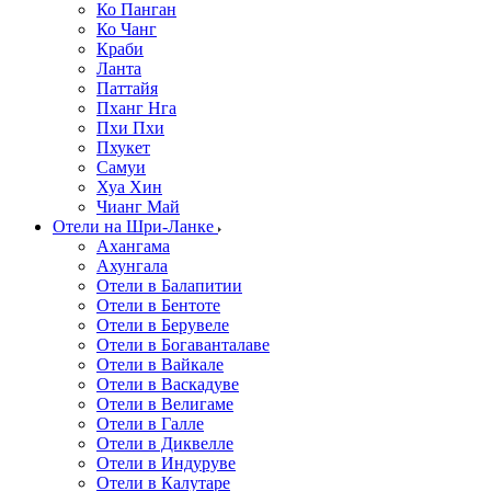
Ко Панган
Ко Чанг
Краби
Ланта
Паттайя
Пханг Нга
Пхи Пхи
Пхукет
Самуи
Хуа Хин
Чианг Май
Отели на Шри-Ланке
Ахангама
Ахунгала
Отели в Балапитии
Отели в Бентоте
Отели в Берувеле
Отели в Богаванталаве
Отели в Вайкале
Отели в Васкадуве
Отели в Велигаме
Отели в Галле
Отели в Диквелле
Отели в Индуруве
Отели в Калутаре