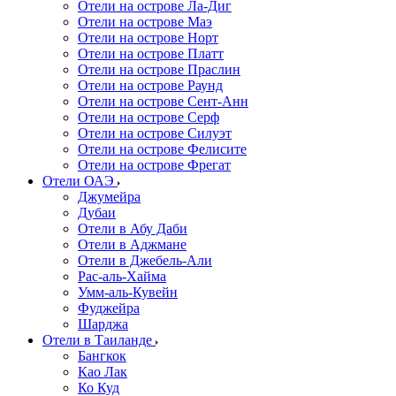
Отели на острове Ла-Диг
Отели на острове Маэ
Отели на острове Норт
Отели на острове Платт
Отели на острове Праслин
Отели на острове Раунд
Отели на острове Сент-Анн
Отели на острове Серф
Отели на острове Силуэт
Отели на острове Фелисите
Отели на острове Фрегат
Отели ОАЭ
Джумейра
Дубаи
Отели в Абу Даби
Отели в Аджмане
Отели в Джебель-Али
Рас-аль-Хайма
Умм-аль-Кувейн
Фуджейра
Шарджа
Отели в Таиланде
Бангкок
Као Лак
Ко Куд