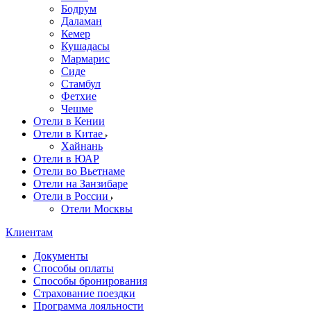
Бодрум
Даламан
Кемер
Кушадасы
Мармарис
Сиде
Стамбул
Фетхие
Чешме
Отели в Кении
Отели в Китае
Хайнань
Отели в ЮАР
Отели во Вьетнаме
Отели на Занзибаре
Отели в России
Отели Москвы
Клиентам
Документы
Способы оплаты
Способы бронирования
Страхование поездки
Программа лояльности