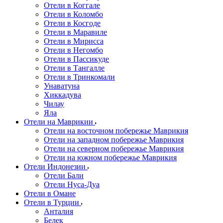
Отели в Коггале
Отели в Коломбо
Отели в Косгоде
Отели в Маравиле
Отели в Мирисса
Отели в Негомбо
Отели в Пассикуде
Отели в Тангалле
Отели в Тринкомали
Унаватуна
Хиккадува
Чилау
Яла
Отели на Маврикии
Отели на восточном побережье Маврикия
Отели на западном побережье Маврикия
Отели на северном побережье Маврикия
Отели на южном побережье Маврикия
Отели Индонезии
Отели Бали
Отели Нуса-Дуа
Отели в Омане
Отели в Турции
Анталия
Белек