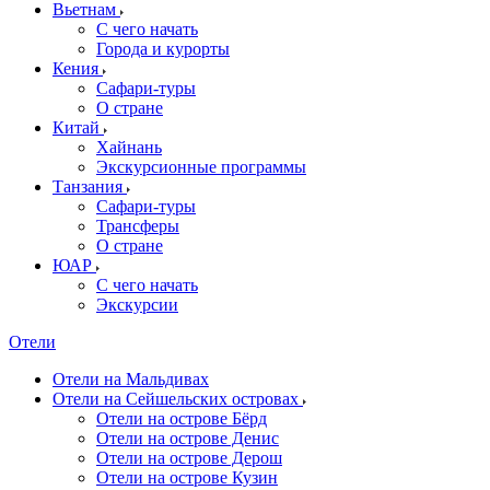
Вьетнам
С чего начать
Города и курорты
Кения
Сафари-туры
О стране
Китай
Хайнань
Экскурсионные программы
Танзания
Сафари-туры
Трансферы
О стране
ЮАР
С чего начать
Экскурсии
Отели
Отели на Мальдивах
Отели на Сейшельских островах
Отели на острове Бёрд
Отели на острове Денис
Отели на острове Дерош
Отели на острове Кузин