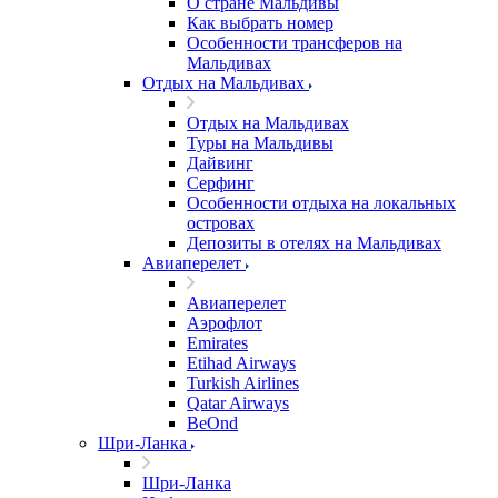
О стране Мальдивы
Как выбрать номер
Особенности трансферов на
Мальдивах
Отдых на Мальдивах
Отдых на Мальдивах
Туры на Мальдивы
Дайвинг
Серфинг
Особенности отдыха на локальных
островах
Депозиты в отелях на Мальдивах
Авиаперелет
Авиаперелет
Аэрофлот
Emirates
Etihad Airways
Turkish Airlines
Qatar Airways
BeOnd
Шри-Ланка
Шри-Ланка