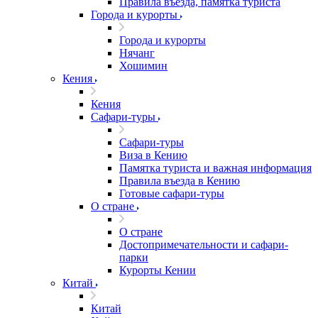
Правила въезда, памятка туриста
Города и курорты
Города и курорты
Нячанг
Хошимин
Кения
Кения
Сафари-туры
Сафари-туры
Виза в Кению
Памятка туриста и важная информация
Правила въезда в Кению
Готовые сафари-туры
О стране
О стране
Достопримечательности и сафари-
парки
Курорты Кении
Китай
Китай