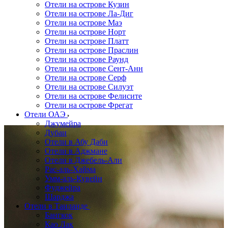
Отели на острове Кузин
Отели на острове Ла-Диг
Отели на острове Маэ
Отели на острове Норт
Отели на острове Платт
Отели на острове Праслин
Отели на острове Раунд
Отели на острове Сент-Анн
Отели на острове Серф
Отели на острове Силуэт
Отели на острове Фелисите
Отели на острове Фрегат
Отели ОАЭ
Джумейра
Дубаи
Отели в Абу Даби
Отели в Аджмане
Отели в Джебель-Али
Рас-аль-Хайма
Умм-аль-Кувейн
Фуджейра
Шарджа
Отели в Таиланде
Бангкок
Као Лак