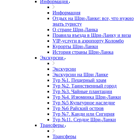
Информация
Информация
Отдых на Шри-Ланке: все, что нужно
знать туристу
О стране Шри-Ланка
Правила въезда в Шри-Ланку и виза
VIP-услуги в аэропорту Коломбо
Курорты Шри-Ланки
История страны Шри-Ланка
Экскурсии
Экскурсии
Экскурсии на Шри Ланке
Тур №1. Пещерный храм
Тур №2. Таинственный город
Тур №3. Чайные плантации
Тур №4. Изюминка Шри-Ланки
Тур №5 Культурное наследие
Тур №6 Райский остров
Тур №7. Канди или Сигирия
Тур №11. Сердце Шри-Ланки
Трансферы
Трансферы