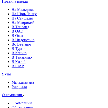
Правила въезда
На Мальдивы
На Шри-Ланку
На Сейшелы
На Маврикий
В Таиланд
В ОАЭ
В Оман
В Индонезию
Во Вьетнам
В Турцию
В Кению
В Танзанию
В Китай
В ЮАР
Яхты
Мальдивиана
Ритрелла
О компании
О компании
Образование