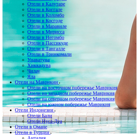
Отели в Калутаре
Отели в Коггале
Отели в Коломбо
Отели в Косгоде
Отели в Маравиле
Отели в Мирисса
Отели в Негомбо
Отели в Пассикуде
Отели в Тангалле
Отели в Тринкомали
Унаватуна
Хиккадува
Чилау
Яла
Отели на Маврикии
Отели на восточном побережье Маврикия
Отели на западном побережье Маврикия
Отели на северном побережье Маврикия
Отели на южном побережье Маврикия
Отели Индонезии
Отели Бали
Отели Нуса-Дуа
Отели в Омане
Отели в Турции
Анталия