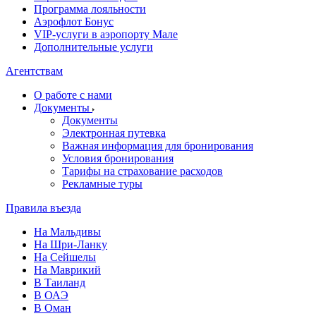
Программа лояльности
Аэрофлот Бонус
VIP-услуги в аэропорту Мале
Дополнительные услуги
Агентствам
О работе с нами
Документы
Документы
Электронная путевка
Важная информация для бронирования
Условия бронирования
Тарифы на страхование расходов
Рекламные туры
Правила въезда
На Мальдивы
На Шри-Ланку
На Сейшелы
На Маврикий
В Таиланд
В ОАЭ
В Оман