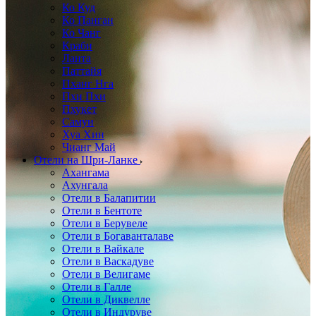
Ко Куд
Ко Панган
Ко Чанг
Краби
Ланта
Паттайя
Пханг Нга
Пхи Пхи
Пхукет
Самуи
Хуа Хин
Чианг Май
Отели на Шри-Ланке
Ахангама
Ахунгала
Отели в Балапитии
Отели в Бентоте
Отели в Берувеле
Отели в Богаванталаве
Отели в Вайкале
Отели в Васкадуве
Отели в Велигаме
Отели в Галле
Отели в Диквелле
Отели в Индуруве