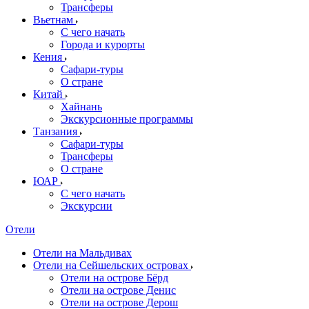
Трансферы
Вьетнам
С чего начать
Города и курорты
Кения
Сафари-туры
О стране
Китай
Хайнань
Экскурсионные программы
Танзания
Сафари-туры
Трансферы
О стране
ЮАР
С чего начать
Экскурсии
Отели
Отели на Мальдивах
Отели на Сейшельских островах
Отели на острове Бёрд
Отели на острове Денис
Отели на острове Дерош