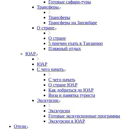
Готовые сафари-туры
Трансферы
Трансферы
Трансферы на Занзибаре
О стране
О стране
5 причин ехать в Танзанию
Пляжный отдых
ЮАР
ЮАР
С чего начать
С чего начать
О стране ЮАР
Как добраться до ЮАР
Виза и памятка туриста
Экскурсии
Экскурсии
Готовые экскурсионные программы
Экскурсии в ЮАР
Отели