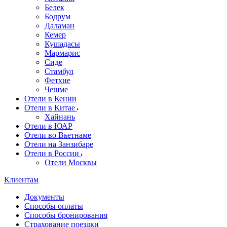
Белек
Бодрум
Даламан
Кемер
Кушадасы
Мармарис
Сиде
Стамбул
Фетхие
Чешме
Отели в Кении
Отели в Китае
Хайнань
Отели в ЮАР
Отели во Вьетнаме
Отели на Занзибаре
Отели в России
Отели Москвы
Клиентам
Документы
Способы оплаты
Способы бронирования
Страхование поездки