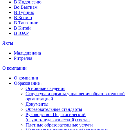
В Индонезию
Во Вьетнам
В Турцию
В Кению
В Танзанию
В Китай
В ЮАР
Яхты
Мальдивиана
Ритрелла
О компании
О компании
Образование
Основные сведения
Структура и органы управления образовательной
организацией
Документы
Образовательные стандарты
Руководство. Педагогический
(научно‑педагогический) состав
Платные образовательные услуги