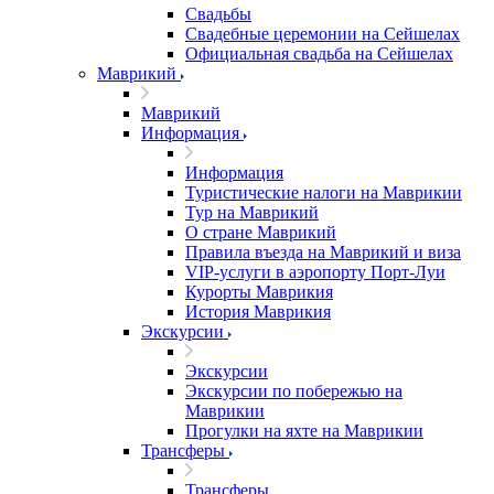
Свадьбы
Свадебные церемонии на Сейшелах
Официальная свадьба на Сейшелах
Маврикий
Маврикий
Информация
Информация
Туристические налоги на Маврикии
Тур на Маврикий
О стране Маврикий
Правила въезда на Маврикий и виза
VIP-услуги в аэропорту Порт-Луи
Курорты Маврикия
История Маврикия
Экскурсии
Экскурсии
Экскурсии по побережью на
Маврикии
Прогулки на яхте на Маврикии
Трансферы
Трансферы