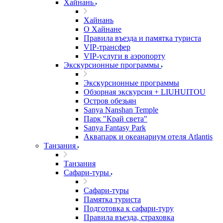
Хайнань
Хайнань
О Хайнане
Правила въезда и памятка туриста
VIP-трансфер
VIP-услуги в аэропорту
Экскурсионные программы
Экскурсионные программы
Обзорная экскурсия + LIUHUITOU
Остров обезьян
Sanya Nanshan Temple
Парк "Край света"
Sanya Fantasy Park
Аквапарк и океанариум отеля Atlantis
Танзания
Танзания
Сафари-туры
Сафари-туры
Памятка туриста
Подготовка к сафари-туру
Правила въезда, страховка