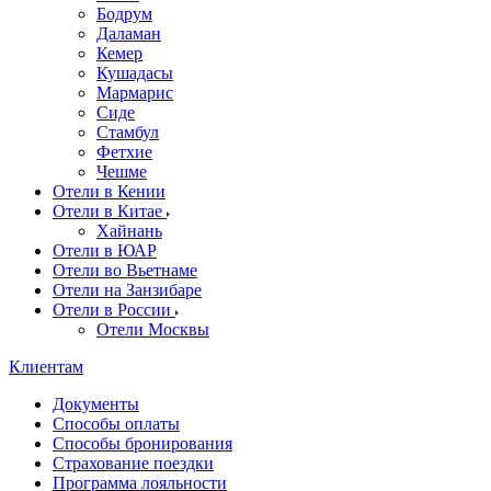
Бодрум
Даламан
Кемер
Кушадасы
Мармарис
Сиде
Стамбул
Фетхие
Чешме
Отели в Кении
Отели в Китае
Хайнань
Отели в ЮАР
Отели во Вьетнаме
Отели на Занзибаре
Отели в России
Отели Москвы
Клиентам
Документы
Способы оплаты
Способы бронирования
Страхование поездки
Программа лояльности