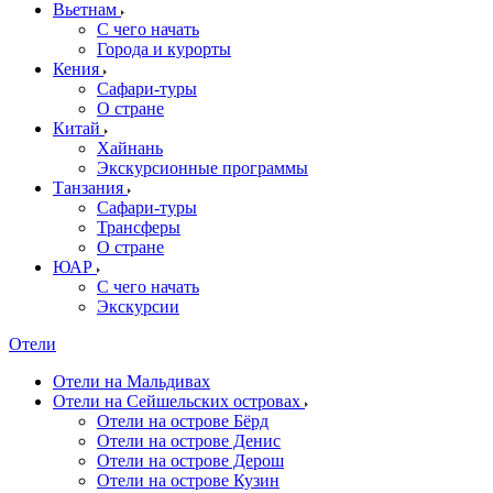
Вьетнам
С чего начать
Города и курорты
Кения
Сафари-туры
О стране
Китай
Хайнань
Экскурсионные программы
Танзания
Сафари-туры
Трансферы
О стране
ЮАР
С чего начать
Экскурсии
Отели
Отели на Мальдивах
Отели на Сейшельских островах
Отели на острове Бёрд
Отели на острове Денис
Отели на острове Дерош
Отели на острове Кузин