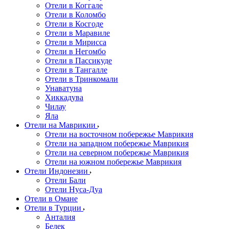
Отели в Коггале
Отели в Коломбо
Отели в Косгоде
Отели в Маравиле
Отели в Мирисса
Отели в Негомбо
Отели в Пассикуде
Отели в Тангалле
Отели в Тринкомали
Унаватуна
Хиккадува
Чилау
Яла
Отели на Маврикии
Отели на восточном побережье Маврикия
Отели на западном побережье Маврикия
Отели на северном побережье Маврикия
Отели на южном побережье Маврикия
Отели Индонезии
Отели Бали
Отели Нуса-Дуа
Отели в Омане
Отели в Турции
Анталия
Белек