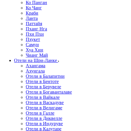
Ко Панган
Ко Чанг
Краби
Ланта
Паттайя
Пханг Нга
Пхи Пхи
Пхукет
Самуи
Хуа Хин
Чианг Май
Отели на Шри-Ланке
Ахангама
Ахунгала
Отели в Балапитии
Отели в Бентоте
Отели в Берувеле
Отели в Богаванталаве
Отели в Вайкале
Отели в Васкадуве
Отели в Велигаме
Отели в Галле
Отели в Диквелле
Отели в Индуруве
Отели в Калутаре