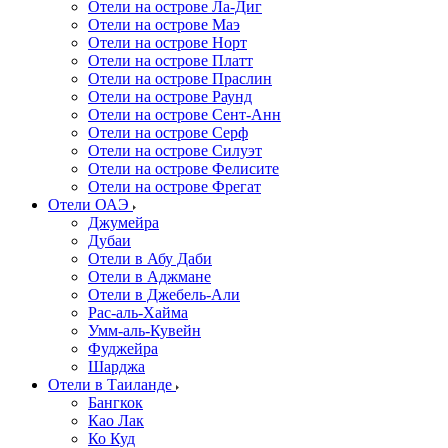
Отели на острове Ла-Диг
Отели на острове Маэ
Отели на острове Норт
Отели на острове Платт
Отели на острове Праслин
Отели на острове Раунд
Отели на острове Сент-Анн
Отели на острове Серф
Отели на острове Силуэт
Отели на острове Фелисите
Отели на острове Фрегат
Отели ОАЭ
Джумейра
Дубаи
Отели в Абу Даби
Отели в Аджмане
Отели в Джебель-Али
Рас-аль-Хайма
Умм-аль-Кувейн
Фуджейра
Шарджа
Отели в Таиланде
Бангкок
Као Лак
Ко Куд