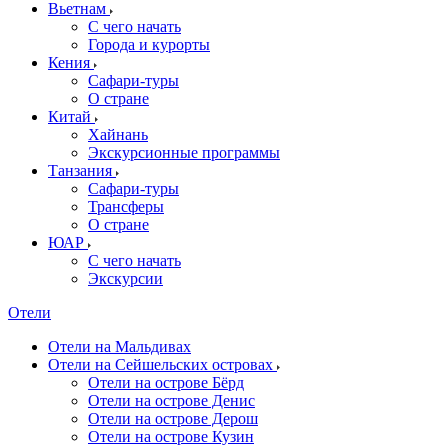
Вьетнам
С чего начать
Города и курорты
Кения
Сафари-туры
О стране
Китай
Хайнань
Экскурсионные программы
Танзания
Сафари-туры
Трансферы
О стране
ЮАР
С чего начать
Экскурсии
Отели
Отели на Мальдивах
Отели на Сейшельских островах
Отели на острове Бёрд
Отели на острове Денис
Отели на острове Дерош
Отели на острове Кузин