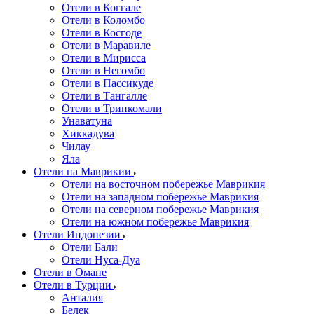
Отели в Коггале
Отели в Коломбо
Отели в Косгоде
Отели в Маравиле
Отели в Мирисса
Отели в Негомбо
Отели в Пассикуде
Отели в Тангалле
Отели в Тринкомали
Унаватуна
Хиккадува
Чилау
Яла
Отели на Маврикии
Отели на восточном побережье Маврикия
Отели на западном побережье Маврикия
Отели на северном побережье Маврикия
Отели на южном побережье Маврикия
Отели Индонезии
Отели Бали
Отели Нуса-Дуа
Отели в Омане
Отели в Турции
Анталия
Белек