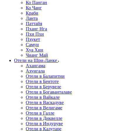
Ко Панган
Ко Чанг
Краби
Ланта
Паттайя
Пханг Нга
Пхи Пхи
Пхукет
Самуи
Хуа Хин
Чианг Май
Отели на Шри-Ланке
Ахангама
Ахунгала
Отели в Балапитии
Отели в Бентоте
Отели в Берувеле
Отели в Богаванталаве
Отели в Вайкале
Отели в Васкадуве
Отели в Велигаме
Отели в Галле
Отели в Диквелле
Отели в Индуруве
Отели в Калутаре