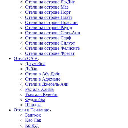
Отели на острове Ла-Диг
Отели на острове Маэ
Отели на острове Норт
Отели на острове Платт
Отели на острове Праслин
Отели на острове Раунд
Отели на острове Сент-Анн
Отели на острове Серф
Отели на острове Силуэт
Отели на острове Фелисите
Отели на острове Фрегат
Отели ОАЭ
Джумейра
Дубаи
Отели в Абу Даби
Отели в Аджмане
Отели в Джебель-Али
Рас-аль-Хайма
Умм-аль-Кувейн
Фуджейра
Шарджа
Отели в Таиланде
Бангкок
Као Лак
Ко Куд