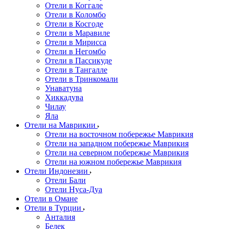
Отели в Коггале
Отели в Коломбо
Отели в Косгоде
Отели в Маравиле
Отели в Мирисса
Отели в Негомбо
Отели в Пассикуде
Отели в Тангалле
Отели в Тринкомали
Унаватуна
Хиккадува
Чилау
Яла
Отели на Маврикии
Отели на восточном побережье Маврикия
Отели на западном побережье Маврикия
Отели на северном побережье Маврикия
Отели на южном побережье Маврикия
Отели Индонезии
Отели Бали
Отели Нуса-Дуа
Отели в Омане
Отели в Турции
Анталия
Белек