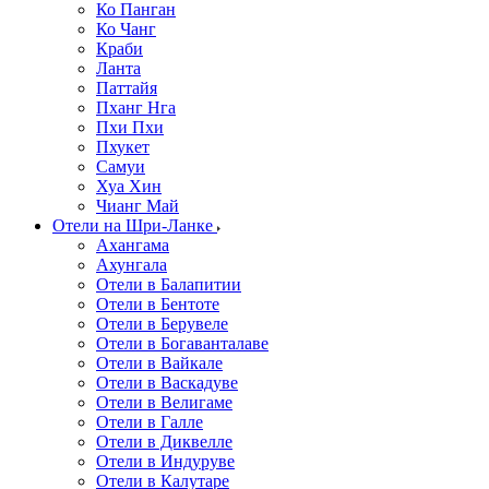
Ко Панган
Ко Чанг
Краби
Ланта
Паттайя
Пханг Нга
Пхи Пхи
Пхукет
Самуи
Хуа Хин
Чианг Май
Отели на Шри-Ланке
Ахангама
Ахунгала
Отели в Балапитии
Отели в Бентоте
Отели в Берувеле
Отели в Богаванталаве
Отели в Вайкале
Отели в Васкадуве
Отели в Велигаме
Отели в Галле
Отели в Диквелле
Отели в Индуруве
Отели в Калутаре