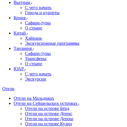
Вьетнам
С чего начать
Города и курорты
Кения
Сафари-туры
О стране
Китай
Хайнань
Экскурсионные программы
Танзания
Сафари-туры
Трансферы
О стране
ЮАР
С чего начать
Экскурсии
Отели
Отели на Мальдивах
Отели на Сейшельских островах
Отели на острове Бёрд
Отели на острове Денис
Отели на острове Дерош
Отели на острове Кузин