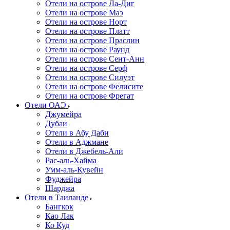
Отели на острове Ла-Диг
Отели на острове Маэ
Отели на острове Норт
Отели на острове Платт
Отели на острове Праслин
Отели на острове Раунд
Отели на острове Сент-Анн
Отели на острове Серф
Отели на острове Силуэт
Отели на острове Фелисите
Отели на острове Фрегат
Отели ОАЭ
Джумейра
Дубаи
Отели в Абу Даби
Отели в Аджмане
Отели в Джебель-Али
Рас-аль-Хайма
Умм-аль-Кувейн
Фуджейра
Шарджа
Отели в Таиланде
Бангкок
Као Лак
Ко Куд