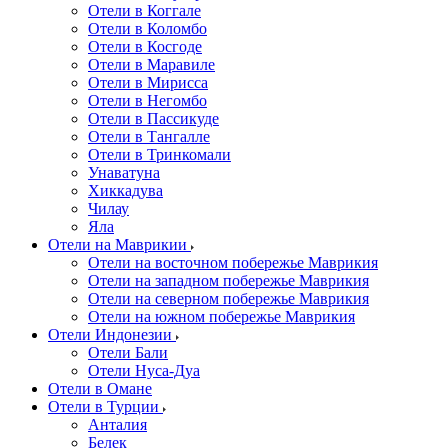
Отели в Коггале
Отели в Коломбо
Отели в Косгоде
Отели в Маравиле
Отели в Мирисса
Отели в Негомбо
Отели в Пассикуде
Отели в Тангалле
Отели в Тринкомали
Унаватуна
Хиккадува
Чилау
Яла
Отели на Маврикии
Отели на восточном побережье Маврикия
Отели на западном побережье Маврикия
Отели на северном побережье Маврикия
Отели на южном побережье Маврикия
Отели Индонезии
Отели Бали
Отели Нуса-Дуа
Отели в Омане
Отели в Турции
Анталия
Белек