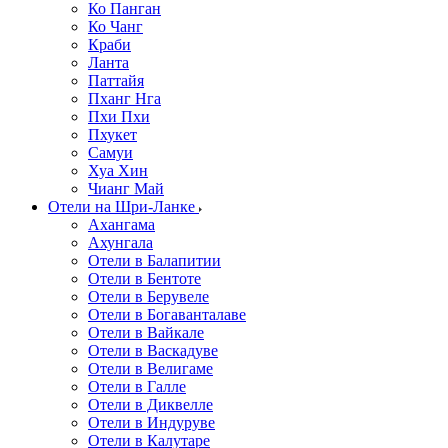
Ко Панган
Ко Чанг
Краби
Ланта
Паттайя
Пханг Нга
Пхи Пхи
Пхукет
Самуи
Хуа Хин
Чианг Май
Отели на Шри-Ланке
Ахангама
Ахунгала
Отели в Балапитии
Отели в Бентоте
Отели в Берувеле
Отели в Богаванталаве
Отели в Вайкале
Отели в Васкадуве
Отели в Велигаме
Отели в Галле
Отели в Диквелле
Отели в Индуруве
Отели в Калутаре