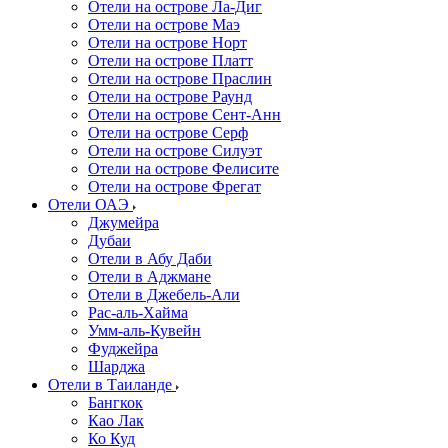
Отели на острове Ла-Диг
Отели на острове Маэ
Отели на острове Норт
Отели на острове Платт
Отели на острове Праслин
Отели на острове Раунд
Отели на острове Сент-Анн
Отели на острове Серф
Отели на острове Силуэт
Отели на острове Фелисите
Отели на острове Фрегат
Отели ОАЭ
Джумейра
Дубаи
Отели в Абу Даби
Отели в Аджмане
Отели в Джебель-Али
Рас-аль-Хайма
Умм-аль-Кувейн
Фуджейра
Шарджа
Отели в Таиланде
Бангкок
Као Лак
Ко Куд