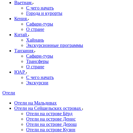
Вьетнам
С чего начать
Города и курорты
Кения
Сафари-туры
О стране
Китай
Хайнань
Экскурсионные программы
Танзания
Сафари-туры
Трансферы
О стране
ЮАР
С чего начать
Экскурсии
Отели
Отели на Мальдивах
Отели на Сейшельских островах
Отели на острове Бёрд
Отели на острове Денис
Отели на острове Дерош
Отели на острове Кузин