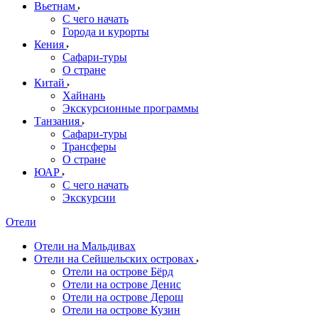
Вьетнам
С чего начать
Города и курорты
Кения
Сафари-туры
О стране
Китай
Хайнань
Экскурсионные программы
Танзания
Сафари-туры
Трансферы
О стране
ЮАР
С чего начать
Экскурсии
Отели
Отели на Мальдивах
Отели на Сейшельских островах
Отели на острове Бёрд
Отели на острове Денис
Отели на острове Дерош
Отели на острове Кузин