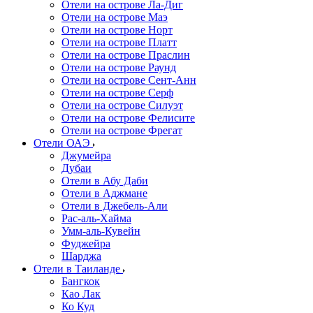
Отели на острове Ла-Диг
Отели на острове Маэ
Отели на острове Норт
Отели на острове Платт
Отели на острове Праслин
Отели на острове Раунд
Отели на острове Сент-Анн
Отели на острове Серф
Отели на острове Силуэт
Отели на острове Фелисите
Отели на острове Фрегат
Отели ОАЭ
Джумейра
Дубаи
Отели в Абу Даби
Отели в Аджмане
Отели в Джебель-Али
Рас-аль-Хайма
Умм-аль-Кувейн
Фуджейра
Шарджа
Отели в Таиланде
Бангкок
Као Лак
Ко Куд