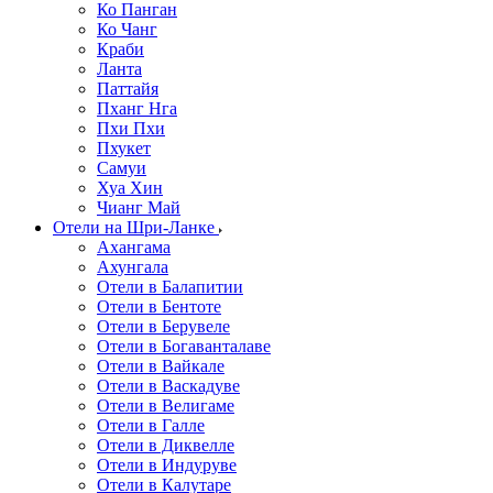
Ко Панган
Ко Чанг
Краби
Ланта
Паттайя
Пханг Нга
Пхи Пхи
Пхукет
Самуи
Хуа Хин
Чианг Май
Отели на Шри-Ланке
Ахангама
Ахунгала
Отели в Балапитии
Отели в Бентоте
Отели в Берувеле
Отели в Богаванталаве
Отели в Вайкале
Отели в Васкадуве
Отели в Велигаме
Отели в Галле
Отели в Диквелле
Отели в Индуруве
Отели в Калутаре