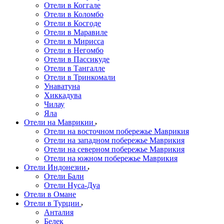
Отели в Коггале
Отели в Коломбо
Отели в Косгоде
Отели в Маравиле
Отели в Мирисса
Отели в Негомбо
Отели в Пассикуде
Отели в Тангалле
Отели в Тринкомали
Унаватуна
Хиккадува
Чилау
Яла
Отели на Маврикии
Отели на восточном побережье Маврикия
Отели на западном побережье Маврикия
Отели на северном побережье Маврикия
Отели на южном побережье Маврикия
Отели Индонезии
Отели Бали
Отели Нуса-Дуа
Отели в Омане
Отели в Турции
Анталия
Белек