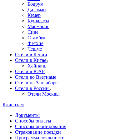
Бодрум
Даламан
Кемер
Кушадасы
Мармарис
Сиде
Стамбул
Фетхие
Чешме
Отели в Кении
Отели в Китае
Хайнань
Отели в ЮАР
Отели во Вьетнаме
Отели на Занзибаре
Отели в России
Отели Москвы
Клиентам
Документы
Способы оплаты
Способы бронирования
Страхование поездки
Программа лояльности