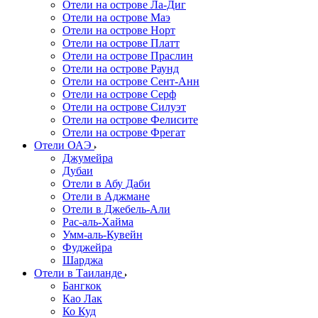
Отели на острове Ла-Диг
Отели на острове Маэ
Отели на острове Норт
Отели на острове Платт
Отели на острове Праслин
Отели на острове Раунд
Отели на острове Сент-Анн
Отели на острове Серф
Отели на острове Силуэт
Отели на острове Фелисите
Отели на острове Фрегат
Отели ОАЭ
Джумейра
Дубаи
Отели в Абу Даби
Отели в Аджмане
Отели в Джебель-Али
Рас-аль-Хайма
Умм-аль-Кувейн
Фуджейра
Шарджа
Отели в Таиланде
Бангкок
Као Лак
Ко Куд