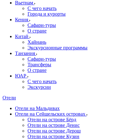
Вьетнам
С чего начать
Города и курорты
Кения
Сафари-туры
О стране
Китай
Хайнань
Экскурсионные программы
Танзания
Сафари-туры
Трансферы
О стране
ЮАР
С чего начать
Экскурсии
Отели
Отели на Мальдивах
Отели на Сейшельских островах
Отели на острове Бёрд
Отели на острове Денис
Отели на острове Дерош
Отели на острове Кузин