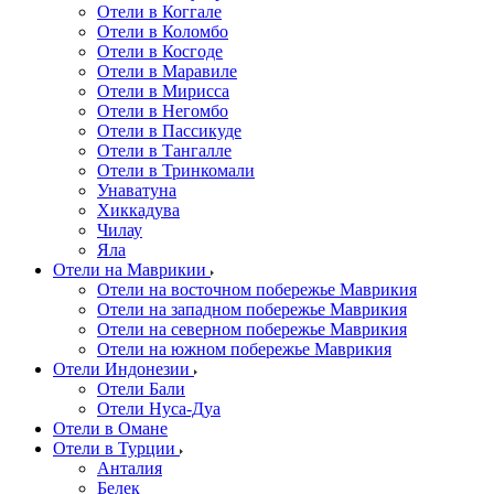
Отели в Коггале
Отели в Коломбо
Отели в Косгоде
Отели в Маравиле
Отели в Мирисса
Отели в Негомбо
Отели в Пассикуде
Отели в Тангалле
Отели в Тринкомали
Унаватуна
Хиккадува
Чилау
Яла
Отели на Маврикии
Отели на восточном побережье Маврикия
Отели на западном побережье Маврикия
Отели на северном побережье Маврикия
Отели на южном побережье Маврикия
Отели Индонезии
Отели Бали
Отели Нуса-Дуа
Отели в Омане
Отели в Турции
Анталия
Белек