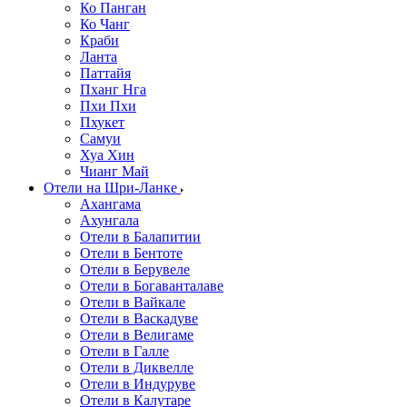
Ко Панган
Ко Чанг
Краби
Ланта
Паттайя
Пханг Нга
Пхи Пхи
Пхукет
Самуи
Хуа Хин
Чианг Май
Отели на Шри-Ланке
Ахангама
Ахунгала
Отели в Балапитии
Отели в Бентоте
Отели в Берувеле
Отели в Богаванталаве
Отели в Вайкале
Отели в Васкадуве
Отели в Велигаме
Отели в Галле
Отели в Диквелле
Отели в Индуруве
Отели в Калутаре