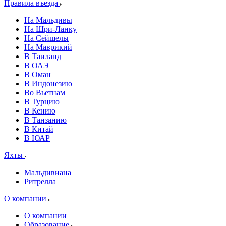
Правила въезда
На Мальдивы
На Шри-Ланку
На Сейшелы
На Маврикий
В Таиланд
В ОАЭ
В Оман
В Индонезию
Во Вьетнам
В Турцию
В Кению
В Танзанию
В Китай
В ЮАР
Яхты
Мальдивиана
Ритрелла
О компании
О компании
Образование