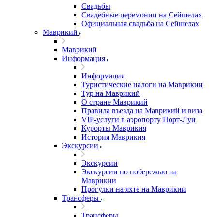
Свадьбы
Свадебные церемонии на Сейшелах
Официальная свадьба на Сейшелах
Маврикий
Маврикий
Информация
Информация
Туристические налоги на Маврикии
Тур на Маврикий
О стране Маврикий
Правила въезда на Маврикий и виза
VIP-услуги в аэропорту Порт-Луи
Курорты Маврикия
История Маврикия
Экскурсии
Экскурсии
Экскурсии по побережью на
Маврикии
Прогулки на яхте на Маврикии
Трансферы
Трансферы