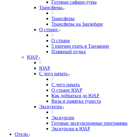
Готовые сафари-туры
Трансферы
Трансферы
Трансферы на Занзибаре
О стране
О стране
5 причин ехать в Танзанию
Пляжный отдых
ЮАР
ЮАР
С чего начать
С чего начать
О стране ЮАР
Как добраться до ЮАР
Виза и памятка туриста
Экскурсии
Экскурсии
Готовые экскурсионные программы
Экскурсии в ЮАР
Отели