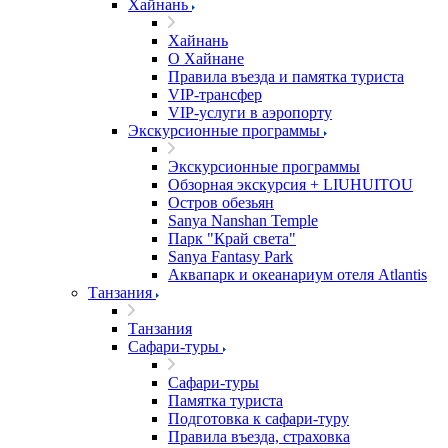
Хайнань
Хайнань
О Хайнане
Правила въезда и памятка туриста
VIP-трансфер
VIP-услуги в аэропорту
Экскурсионные программы
Экскурсионные программы
Обзорная экскурсия + LIUHUITOU
Остров обезьян
Sanya Nanshan Temple
Парк "Край света"
Sanya Fantasy Park
Аквапарк и океанариум отеля Atlantis
Танзания
Танзания
Сафари-туры
Сафари-туры
Памятка туриста
Подготовка к сафари-туру
Правила въезда, страховка