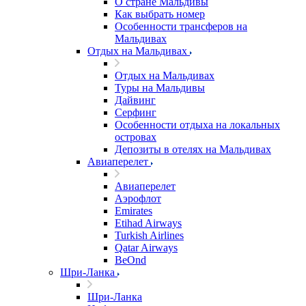
О стране Мальдивы
Как выбрать номер
Особенности трансферов на
Мальдивах
Отдых на Мальдивах
Отдых на Мальдивах
Туры на Мальдивы
Дайвинг
Серфинг
Особенности отдыха на локальных
островах
Депозиты в отелях на Мальдивах
Авиаперелет
Авиаперелет
Аэрофлот
Emirates
Etihad Airways
Turkish Airlines
Qatar Airways
BeOnd
Шри-Ланка
Шри-Ланка