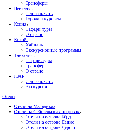
Трансферы
Вьетнам
С чего начать
Города и курорты
Кения
Сафари-туры
О стране
Китай
Хайнань
Экскурсионные программы
Танзания
Сафари-туры
Трансферы
О стране
ЮАР
С чего начать
Экскурсии
Отели
Отели на Мальдивах
Отели на Сейшельских островах
Отели на острове Бёрд
Отели на острове Денис
Отели на острове Дерош