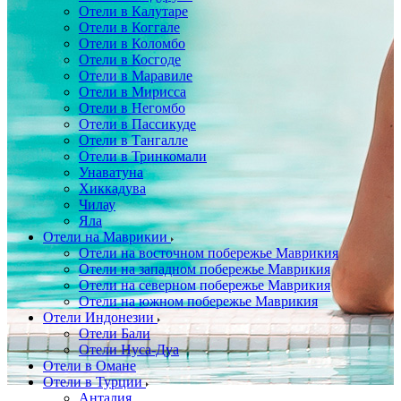
Отели в Калутаре
Отели в Коггале
Отели в Коломбо
Отели в Косгоде
Отели в Маравиле
Отели в Мирисса
Отели в Негомбо
Отели в Пассикуде
Отели в Тангалле
Отели в Тринкомали
Унаватуна
Хиккадува
Чилау
Яла
Отели на Маврикии
Отели на восточном побережье Маврикия
Отели на западном побережье Маврикия
Отели на северном побережье Маврикия
Отели на южном побережье Маврикия
Отели Индонезии
Отели Бали
Отели Нуса-Дуа
Отели в Омане
Отели в Турции
Анталия