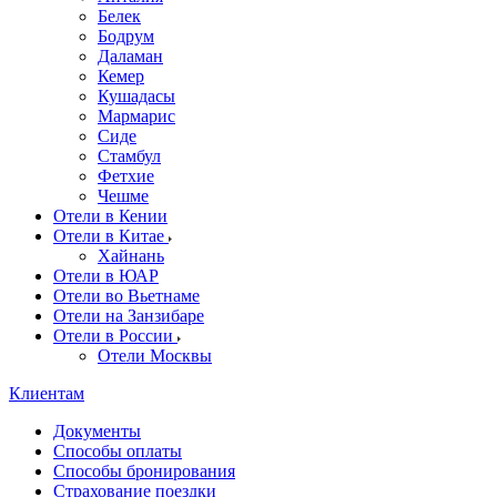
Белек
Бодрум
Даламан
Кемер
Кушадасы
Мармарис
Сиде
Стамбул
Фетхие
Чешме
Отели в Кении
Отели в Китае
Хайнань
Отели в ЮАР
Отели во Вьетнаме
Отели на Занзибаре
Отели в России
Отели Москвы
Клиентам
Документы
Способы оплаты
Способы бронирования
Страхование поездки