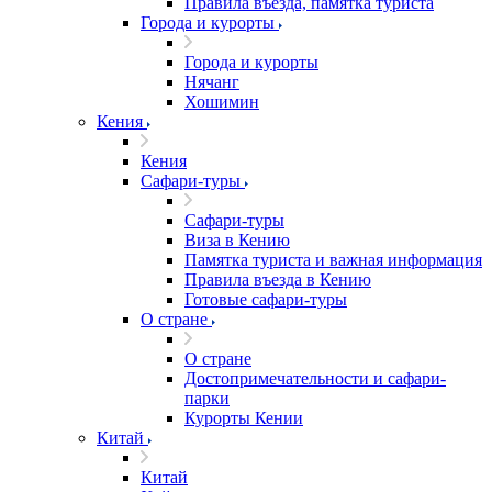
Правила въезда, памятка туриста
Города и курорты
Города и курорты
Нячанг
Хошимин
Кения
Кения
Сафари-туры
Сафари-туры
Виза в Кению
Памятка туриста и важная информация
Правила въезда в Кению
Готовые сафари-туры
О стране
О стране
Достопримечательности и сафари-
парки
Курорты Кении
Китай
Китай