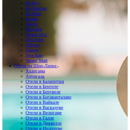
Ко Куд
Ко Панган
Ко Чанг
Краби
Ланта
Паттайя
Пханг Нга
Пхи Пхи
Пхукет
Самуи
Хуа Хин
Чианг Май
Отели на Шри-Ланке
Ахангама
Ахунгала
Отели в Балапитии
Отели в Бентоте
Отели в Берувеле
Отели в Богаванталаве
Отели в Вайкале
Отели в Васкадуве
Отели в Велигаме
Отели в Галле
Отели в Диквелле
Отели в Индуруве