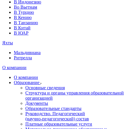
В Индонезию
Во Вьетнам
В Турцию
В Кению
В Танзанию
В Китай
В ЮАР
Яхты
Мальдивиана
Ритрелла
О компании
О компании
Образование
Основные сведения
Структура и органы управления образовательной
организацией
Документы
Образовательные стандарты
Руководство. Педагогический
(научно‑педагогический) состав
Платные образовательные услуги