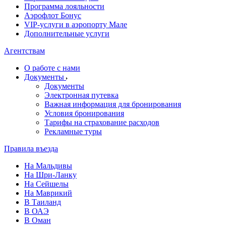
Программа лояльности
Аэрофлот Бонус
VIP-услуги в аэропорту Мале
Дополнительные услуги
Агентствам
О работе с нами
Документы
Документы
Электронная путевка
Важная информация для бронирования
Условия бронирования
Тарифы на страхование расходов
Рекламные туры
Правила въезда
На Мальдивы
На Шри-Ланку
На Сейшелы
На Маврикий
В Таиланд
В ОАЭ
В Оман