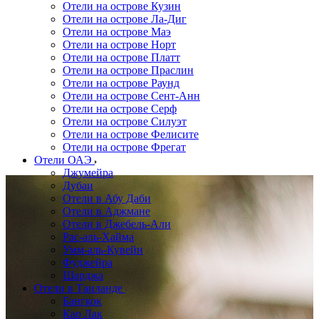
Отели на острове Кузин
Отели на острове Ла-Диг
Отели на острове Маэ
Отели на острове Норт
Отели на острове Платт
Отели на острове Праслин
Отели на острове Раунд
Отели на острове Сент-Анн
Отели на острове Серф
Отели на острове Силуэт
Отели на острове Фелисите
Отели на острове Фрегат
Отели ОАЭ
Джумейра
Дубаи
Отели в Абу Даби
Отели в Аджмане
Отели в Джебель-Али
Рас-аль-Хайма
Умм-аль-Кувейн
Фуджейра
Шарджа
Отели в Таиланде
Бангкок
Као Лак