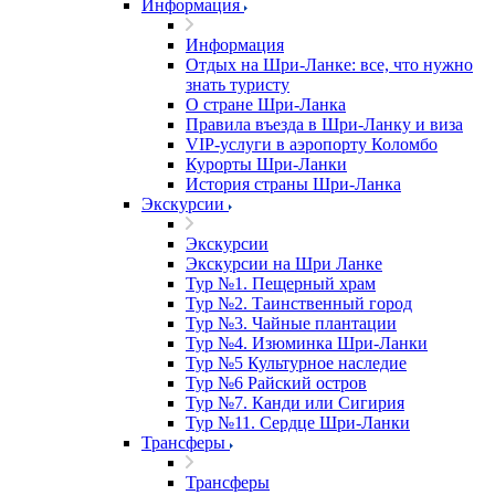
Информация
Информация
Отдых на Шри-Ланке: все, что нужно
знать туристу
О стране Шри-Ланка
Правила въезда в Шри-Ланку и виза
VIP-услуги в аэропорту Коломбо
Курорты Шри-Ланки
История страны Шри-Ланка
Экскурсии
Экскурсии
Экскурсии на Шри Ланке
Тур №1. Пещерный храм
Тур №2. Таинственный город
Тур №3. Чайные плантации
Тур №4. Изюминка Шри-Ланки
Тур №5 Культурное наследие
Тур №6 Райский остров
Тур №7. Канди или Сигирия
Тур №11. Сердце Шри-Ланки
Трансферы
Трансферы