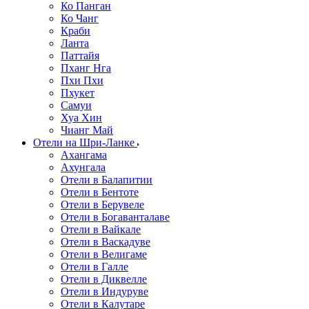
Ко Панган
Ко Чанг
Краби
Ланта
Паттайя
Пханг Нга
Пхи Пхи
Пхукет
Самуи
Хуа Хин
Чианг Май
Отели на Шри-Ланке
Ахангама
Ахунгала
Отели в Балапитии
Отели в Бентоте
Отели в Берувеле
Отели в Богаванталаве
Отели в Вайкале
Отели в Васкадуве
Отели в Велигаме
Отели в Галле
Отели в Диквелле
Отели в Индуруве
Отели в Калутаре