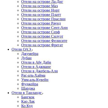
Отели на острове Ла-Диг
Отели на острове Маэ
Отели на острове Норт
Отели на острове Платт
Отели на острове Праслин
Отели на острове Раунд
Отели на острове Сент-Анн
Отели на острове Серф
Отели на острове Силуэт
Отели на острове Фелисите
Отели на острове Фрегат
Отели ОАЭ
Джумейра
Дубаи
Отели в Абу Даби
Отели в Аджмане
Отели в Джебель-Али
Рас-аль-Хайма
Умм-аль-Кувейн
Фуджейра
Шарджа
Отели в Таиланде
Бангкок
Као Лак
Ко Куд