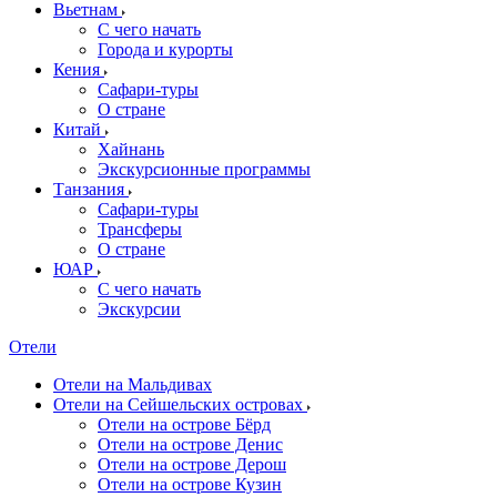
Вьетнам
С чего начать
Города и курорты
Кения
Сафари-туры
О стране
Китай
Хайнань
Экскурсионные программы
Танзания
Сафари-туры
Трансферы
О стране
ЮАР
С чего начать
Экскурсии
Отели
Отели на Мальдивах
Отели на Сейшельских островах
Отели на острове Бёрд
Отели на острове Денис
Отели на острове Дерош
Отели на острове Кузин