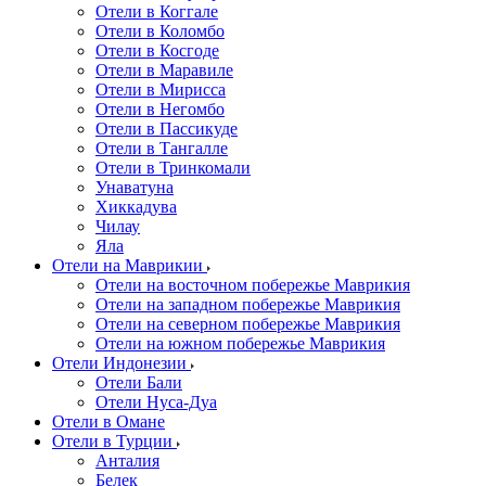
Отели в Коггале
Отели в Коломбо
Отели в Косгоде
Отели в Маравиле
Отели в Мирисса
Отели в Негомбо
Отели в Пассикуде
Отели в Тангалле
Отели в Тринкомали
Унаватуна
Хиккадува
Чилау
Яла
Отели на Маврикии
Отели на восточном побережье Маврикия
Отели на западном побережье Маврикия
Отели на северном побережье Маврикия
Отели на южном побережье Маврикия
Отели Индонезии
Отели Бали
Отели Нуса-Дуа
Отели в Омане
Отели в Турции
Анталия
Белек