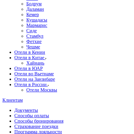
Бодрум
Даламан
Кемер
Кушадасы
Мармарис
Сиде
Стамбул
Фетхие
Чешме
Отели в Кении
Отели в Китае
Хайнань
Отели в ЮАР
Отели во Вьетнаме
Отели на Занзибаре
Отели в России
Отели Москвы
Клиентам
Документы
Способы оплаты
Способы бронирования
Страхование поездки
Программа лояльности