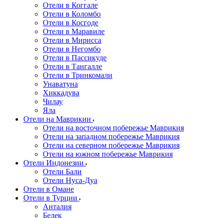
Отели в Коггале
Отели в Коломбо
Отели в Косгоде
Отели в Маравиле
Отели в Мирисса
Отели в Негомбо
Отели в Пассикуде
Отели в Тангалле
Отели в Тринкомали
Унаватуна
Хиккадува
Чилау
Яла
Отели на Маврикии
Отели на восточном побережье Маврикия
Отели на западном побережье Маврикия
Отели на северном побережье Маврикия
Отели на южном побережье Маврикия
Отели Индонезии
Отели Бали
Отели Нуса-Дуа
Отели в Омане
Отели в Турции
Анталия
Белек