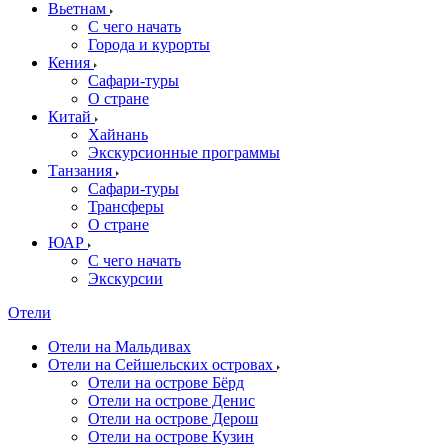
Вьетнам
С чего начать
Города и курорты
Кения
Сафари-туры
О стране
Китай
Хайнань
Экскурсионные программы
Танзания
Сафари-туры
Трансферы
О стране
ЮАР
С чего начать
Экскурсии
Отели
Отели на Мальдивах
Отели на Сейшельских островах
Отели на острове Бёрд
Отели на острове Денис
Отели на острове Дерош
Отели на острове Кузин