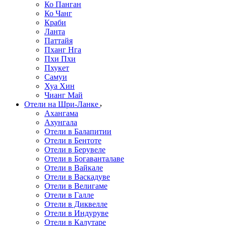
Ко Панган
Ко Чанг
Краби
Ланта
Паттайя
Пханг Нга
Пхи Пхи
Пхукет
Самуи
Хуа Хин
Чианг Май
Отели на Шри-Ланке
Ахангама
Ахунгала
Отели в Балапитии
Отели в Бентоте
Отели в Берувеле
Отели в Богаванталаве
Отели в Вайкале
Отели в Васкадуве
Отели в Велигаме
Отели в Галле
Отели в Диквелле
Отели в Индуруве
Отели в Калутаре