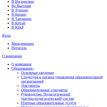
В Индонезию
Во Вьетнам
В Турцию
В Кению
В Танзанию
В Китай
В ЮАР
Яхты
Мальдивиана
Ритрелла
О компании
О компании
Образование
Основные сведения
Структура и органы управления образовательной
организацией
Документы
Образовательные стандарты
Руководство. Педагогический
(научно‑педагогический) состав
Платные образовательные услуги