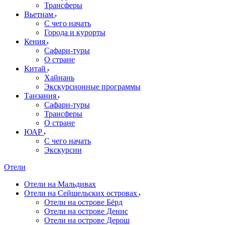
Трансферы
Вьетнам
С чего начать
Города и курорты
Кения
Сафари-туры
О стране
Китай
Хайнань
Экскурсионные программы
Танзания
Сафари-туры
Трансферы
О стране
ЮАР
С чего начать
Экскурсии
Отели
Отели на Мальдивах
Отели на Сейшельских островах
Отели на острове Бёрд
Отели на острове Денис
Отели на острове Дерош