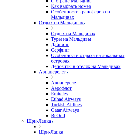
О стране Мальдивы
Как выбрать номер
Особенности трансферов на
Мальдивах
Отдых на Мальдивах
Отдых на Мальдивах
Туры на Мальдивы
Дайвинг
Серфинг
Особенности отдыха на локальных
островах
Депозиты в отелях на Мальдивах
Авиаперелет
Авиаперелет
Аэрофлот
Emirates
Etihad Airways
Turkish Airlines
Qatar Airways
BeOnd
Шри-Ланка
Шри-Ланка