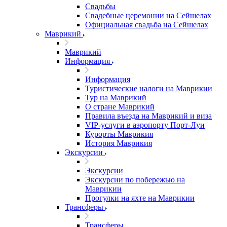
Свадьбы
Свадебные церемонии на Сейшелах
Официальная свадьба на Сейшелах
Маврикий
Маврикий
Информация
Информация
Туристические налоги на Маврикии
Тур на Маврикий
О стране Маврикий
Правила въезда на Маврикий и виза
VIP-услуги в аэропорту Порт-Луи
Курорты Маврикия
История Маврикия
Экскурсии
Экскурсии
Экскурсии по побережью на
Маврикии
Прогулки на яхте на Маврикии
Трансферы
Трансферы