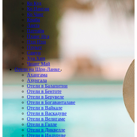
Ко Куд
Ко Панган
Ко Чанг
Краби
Ланта
Паттайя
Пханг Нга
Пхи Пхи
Пхукет
Самуи
Хуа Хин
Чианг Май
Отели на Шри-Ланке
Ахангама
Ахунгала
Отели в Балапитии
Отели в Бентоте
Отели в Берувеле
Отели в Богаванталаве
Отели в Вайкале
Отели в Васкадуве
Отели в Велигаме
Отели в Галле
Отели в Диквелле
Отели в Индуруве