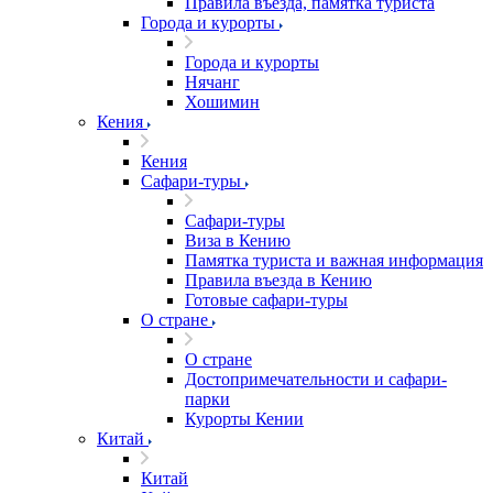
Правила въезда, памятка туриста
Города и курорты
Города и курорты
Нячанг
Хошимин
Кения
Кения
Сафари-туры
Сафари-туры
Виза в Кению
Памятка туриста и важная информация
Правила въезда в Кению
Готовые сафари-туры
О стране
О стране
Достопримечательности и сафари-
парки
Курорты Кении
Китай
Китай