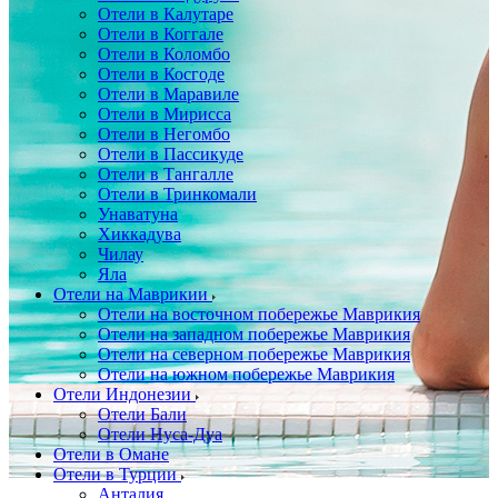
Отели в Калутаре
Отели в Коггале
Отели в Коломбо
Отели в Косгоде
Отели в Маравиле
Отели в Мирисса
Отели в Негомбо
Отели в Пассикуде
Отели в Тангалле
Отели в Тринкомали
Унаватуна
Хиккадува
Чилау
Яла
Отели на Маврикии
Отели на восточном побережье Маврикия
Отели на западном побережье Маврикия
Отели на северном побережье Маврикия
Отели на южном побережье Маврикия
Отели Индонезии
Отели Бали
Отели Нуса-Дуа
Отели в Омане
Отели в Турции
Анталия