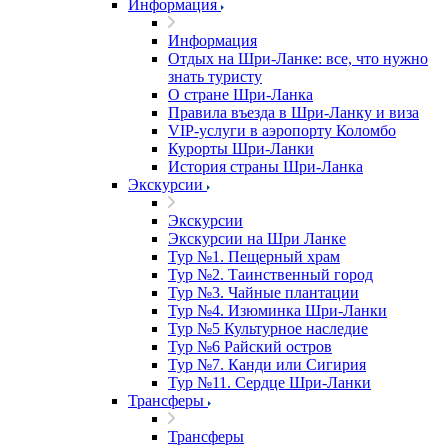
Информация
Информация
Отдых на Шри-Ланке: все, что нужно
знать туристу
О стране Шри-Ланка
Правила въезда в Шри-Ланку и виза
VIP-услуги в аэропорту Коломбо
Курорты Шри-Ланки
История страны Шри-Ланка
Экскурсии
Экскурсии
Экскурсии на Шри Ланке
Тур №1. Пещерный храм
Тур №2. Таинственный город
Тур №3. Чайные плантации
Тур №4. Изюминка Шри-Ланки
Тур №5 Культурное наследие
Тур №6 Райский остров
Тур №7. Канди или Сигирия
Тур №11. Сердце Шри-Ланки
Трансферы
Трансферы