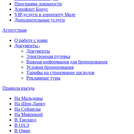
Программа лояльности
Аэрофлот Бонус
VIP-услуги в аэропорту Мале
Дополнительные услуги
Агентствам
О работе с нами
Документы
Документы
Электронная путевка
Важная информация для бронирования
Условия бронирования
Тарифы на страхование расходов
Рекламные туры
Правила въезда
На Мальдивы
На Шри-Ланку
На Сейшелы
На Маврикий
В Таиланд
В ОАЭ
В Оман