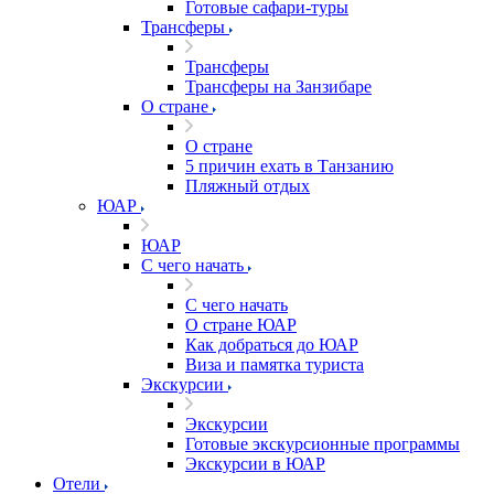
Готовые сафари-туры
Трансферы
Трансферы
Трансферы на Занзибаре
О стране
О стране
5 причин ехать в Танзанию
Пляжный отдых
ЮАР
ЮАР
С чего начать
С чего начать
О стране ЮАР
Как добраться до ЮАР
Виза и памятка туриста
Экскурсии
Экскурсии
Готовые экскурсионные программы
Экскурсии в ЮАР
Отели