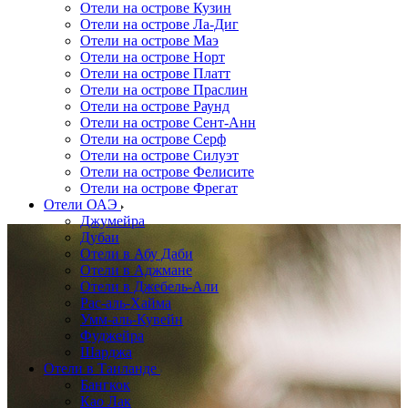
Отели на острове Кузин
Отели на острове Ла-Диг
Отели на острове Маэ
Отели на острове Норт
Отели на острове Платт
Отели на острове Праслин
Отели на острове Раунд
Отели на острове Сент-Анн
Отели на острове Серф
Отели на острове Силуэт
Отели на острове Фелисите
Отели на острове Фрегат
Отели ОАЭ
Джумейра
Дубаи
Отели в Абу Даби
Отели в Аджмане
Отели в Джебель-Али
Рас-аль-Хайма
Умм-аль-Кувейн
Фуджейра
Шарджа
Отели в Таиланде
Бангкок
Као Лак