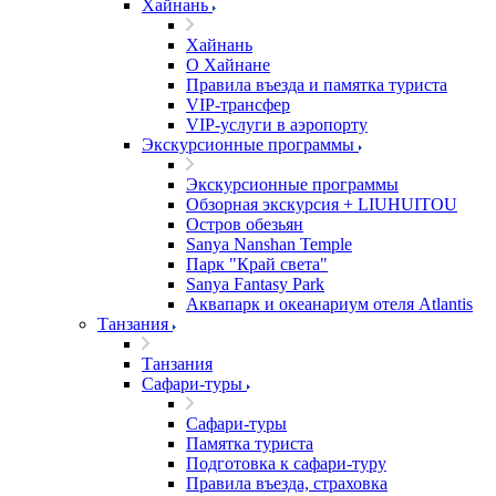
Хайнань
Хайнань
О Хайнане
Правила въезда и памятка туриста
VIP-трансфер
VIP-услуги в аэропорту
Экскурсионные программы
Экскурсионные программы
Обзорная экскурсия + LIUHUITOU
Остров обезьян
Sanya Nanshan Temple
Парк "Край света"
Sanya Fantasy Park
Аквапарк и океанариум отеля Atlantis
Танзания
Танзания
Сафари-туры
Сафари-туры
Памятка туриста
Подготовка к сафари-туру
Правила въезда, страховка