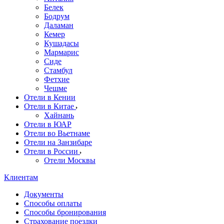
Белек
Бодрум
Даламан
Кемер
Кушадасы
Мармарис
Сиде
Стамбул
Фетхие
Чешме
Отели в Кении
Отели в Китае
Хайнань
Отели в ЮАР
Отели во Вьетнаме
Отели на Занзибаре
Отели в России
Отели Москвы
Клиентам
Документы
Способы оплаты
Способы бронирования
Страхование поездки