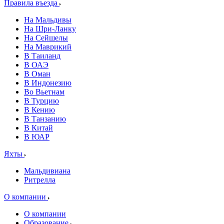
Правила въезда
На Мальдивы
На Шри-Ланку
На Сейшелы
На Маврикий
В Таиланд
В ОАЭ
В Оман
В Индонезию
Во Вьетнам
В Турцию
В Кению
В Танзанию
В Китай
В ЮАР
Яхты
Мальдивиана
Ритрелла
О компании
О компании
Образование