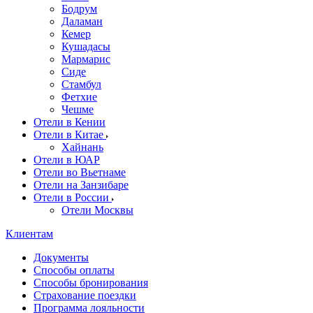
Бодрум
Даламан
Кемер
Кушадасы
Мармарис
Сиде
Стамбул
Фетхие
Чешме
Отели в Кении
Отели в Китае
Хайнань
Отели в ЮАР
Отели во Вьетнаме
Отели на Занзибаре
Отели в России
Отели Москвы
Клиентам
Документы
Способы оплаты
Способы бронирования
Страхование поездки
Программа лояльности