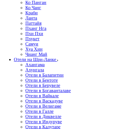
Ко Панган
Ко Чанг
Краби
Ланта
Паттайя
Пханг Нга
Пхи Пхи
Пхукет
Самуи
Хуа Хин
Чианг Май
Отели на Шри-Ланке
Ахангама
Ахунгала
Отели в Балапитии
Отели в Бентоте
Отели в Берувеле
Отели в Богаванталаве
Отели в Вайкале
Отели в Васкадуве
Отели в Велигаме
Отели в Галле
Отели в Диквелле
Отели в Индуруве
Отели в Калутаре