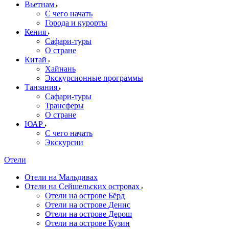
Вьетнам
С чего начать
Города и курорты
Кения
Сафари-туры
О стране
Китай
Хайнань
Экскурсионные программы
Танзания
Сафари-туры
Трансферы
О стране
ЮАР
С чего начать
Экскурсии
Отели
Отели на Мальдивах
Отели на Сейшельских островах
Отели на острове Бёрд
Отели на острове Денис
Отели на острове Дерош
Отели на острове Кузин