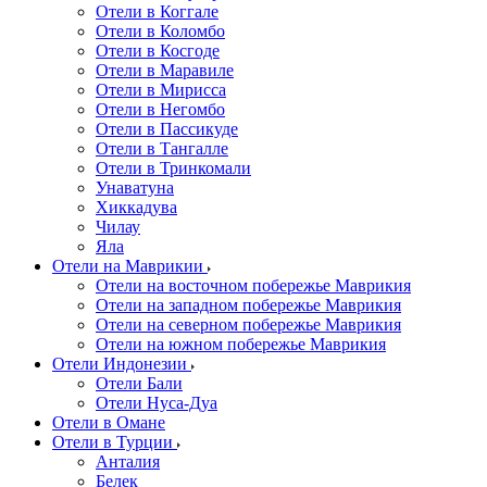
Отели в Коггале
Отели в Коломбо
Отели в Косгоде
Отели в Маравиле
Отели в Мирисса
Отели в Негомбо
Отели в Пассикуде
Отели в Тангалле
Отели в Тринкомали
Унаватуна
Хиккадува
Чилау
Яла
Отели на Маврикии
Отели на восточном побережье Маврикия
Отели на западном побережье Маврикия
Отели на северном побережье Маврикия
Отели на южном побережье Маврикия
Отели Индонезии
Отели Бали
Отели Нуса-Дуа
Отели в Омане
Отели в Турции
Анталия
Белек