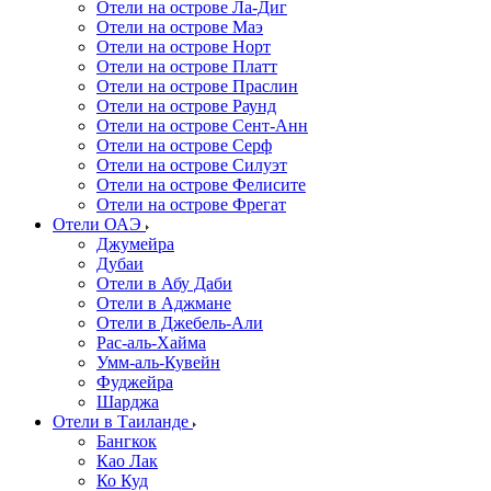
Отели на острове Ла-Диг
Отели на острове Маэ
Отели на острове Норт
Отели на острове Платт
Отели на острове Праслин
Отели на острове Раунд
Отели на острове Сент-Анн
Отели на острове Серф
Отели на острове Силуэт
Отели на острове Фелисите
Отели на острове Фрегат
Отели ОАЭ
Джумейра
Дубаи
Отели в Абу Даби
Отели в Аджмане
Отели в Джебель-Али
Рас-аль-Хайма
Умм-аль-Кувейн
Фуджейра
Шарджа
Отели в Таиланде
Бангкок
Као Лак
Ко Куд