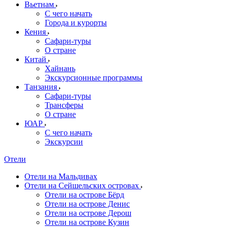
Вьетнам
С чего начать
Города и курорты
Кения
Сафари-туры
О стране
Китай
Хайнань
Экскурсионные программы
Танзания
Сафари-туры
Трансферы
О стране
ЮАР
С чего начать
Экскурсии
Отели
Отели на Мальдивах
Отели на Сейшельских островах
Отели на острове Бёрд
Отели на острове Денис
Отели на острове Дерош
Отели на острове Кузин