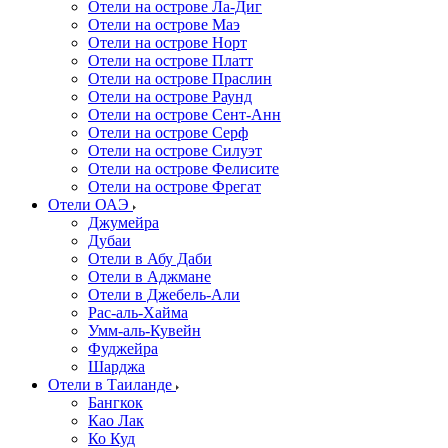
Отели на острове Ла-Диг
Отели на острове Маэ
Отели на острове Норт
Отели на острове Платт
Отели на острове Праслин
Отели на острове Раунд
Отели на острове Сент-Анн
Отели на острове Серф
Отели на острове Силуэт
Отели на острове Фелисите
Отели на острове Фрегат
Отели ОАЭ
Джумейра
Дубаи
Отели в Абу Даби
Отели в Аджмане
Отели в Джебель-Али
Рас-аль-Хайма
Умм-аль-Кувейн
Фуджейра
Шарджа
Отели в Таиланде
Бангкок
Као Лак
Ко Куд