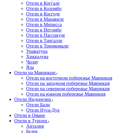
Отели в Коггале
Отели в Коломбо
Отели в Косгоде
Отели в Маравиле
Отели в Мирисса
Отели в Негомбо
Отели в Пассикуде
Отели в Тангалле
Отели в Тринкомали
Унаватуна
Хиккадува
Чилау
Яла
Отели на Маврикии
Отели на восточном побережье Маврикия
Отели на западном побережье Маврикия
Отели на северном побережье Маврикия
Отели на южном побережье Маврикия
Отели Индонезии
Отели Бали
Отели Нуса-Дуа
Отели в Омане
Отели в Турции
Анталия
Белек