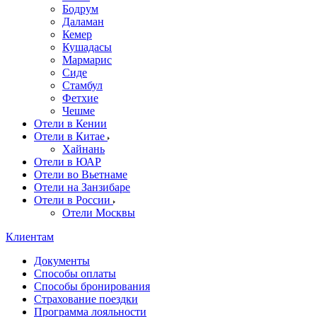
Бодрум
Даламан
Кемер
Кушадасы
Мармарис
Сиде
Стамбул
Фетхие
Чешме
Отели в Кении
Отели в Китае
Хайнань
Отели в ЮАР
Отели во Вьетнаме
Отели на Занзибаре
Отели в России
Отели Москвы
Клиентам
Документы
Способы оплаты
Способы бронирования
Страхование поездки
Программа лояльности