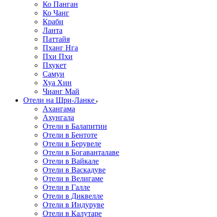
Ко Панган
Ко Чанг
Краби
Ланта
Паттайя
Пханг Нга
Пхи Пхи
Пхукет
Самуи
Хуа Хин
Чианг Май
Отели на Шри-Ланке
Ахангама
Ахунгала
Отели в Балапитии
Отели в Бентоте
Отели в Берувеле
Отели в Богаванталаве
Отели в Вайкале
Отели в Васкадуве
Отели в Велигаме
Отели в Галле
Отели в Диквелле
Отели в Индуруве
Отели в Калутаре