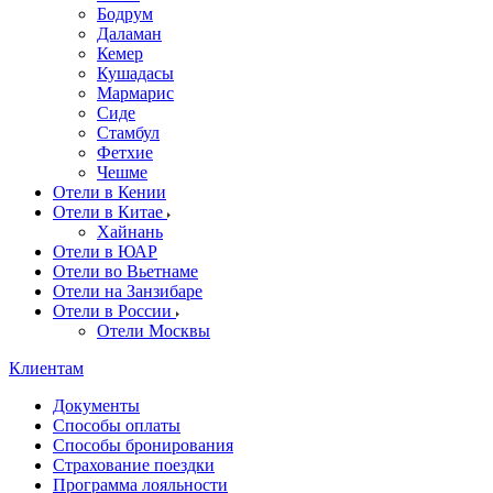
Бодрум
Даламан
Кемер
Кушадасы
Мармарис
Сиде
Стамбул
Фетхие
Чешме
Отели в Кении
Отели в Китае
Хайнань
Отели в ЮАР
Отели во Вьетнаме
Отели на Занзибаре
Отели в России
Отели Москвы
Клиентам
Документы
Способы оплаты
Способы бронирования
Страхование поездки
Программа лояльности