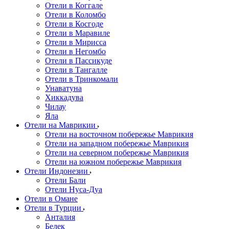
Отели в Коггале
Отели в Коломбо
Отели в Косгоде
Отели в Маравиле
Отели в Мирисса
Отели в Негомбо
Отели в Пассикуде
Отели в Тангалле
Отели в Тринкомали
Унаватуна
Хиккадува
Чилау
Яла
Отели на Маврикии
Отели на восточном побережье Маврикия
Отели на западном побережье Маврикия
Отели на северном побережье Маврикия
Отели на южном побережье Маврикия
Отели Индонезии
Отели Бали
Отели Нуса-Дуа
Отели в Омане
Отели в Турции
Анталия
Белек