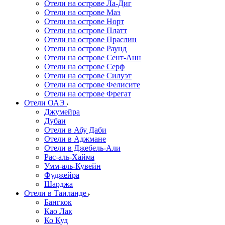
Отели на острове Ла-Диг
Отели на острове Маэ
Отели на острове Норт
Отели на острове Платт
Отели на острове Праслин
Отели на острове Раунд
Отели на острове Сент-Анн
Отели на острове Серф
Отели на острове Силуэт
Отели на острове Фелисите
Отели на острове Фрегат
Отели ОАЭ
Джумейра
Дубаи
Отели в Абу Даби
Отели в Аджмане
Отели в Джебель-Али
Рас-аль-Хайма
Умм-аль-Кувейн
Фуджейра
Шарджа
Отели в Таиланде
Бангкок
Као Лак
Ко Куд