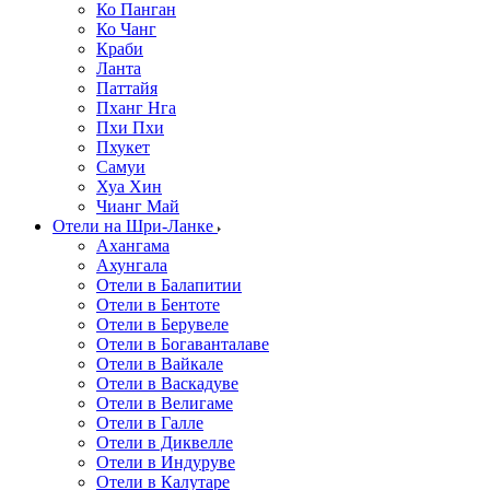
Ко Панган
Ко Чанг
Краби
Ланта
Паттайя
Пханг Нга
Пхи Пхи
Пхукет
Самуи
Хуа Хин
Чианг Май
Отели на Шри-Ланке
Ахангама
Ахунгала
Отели в Балапитии
Отели в Бентоте
Отели в Берувеле
Отели в Богаванталаве
Отели в Вайкале
Отели в Васкадуве
Отели в Велигаме
Отели в Галле
Отели в Диквелле
Отели в Индуруве
Отели в Калутаре