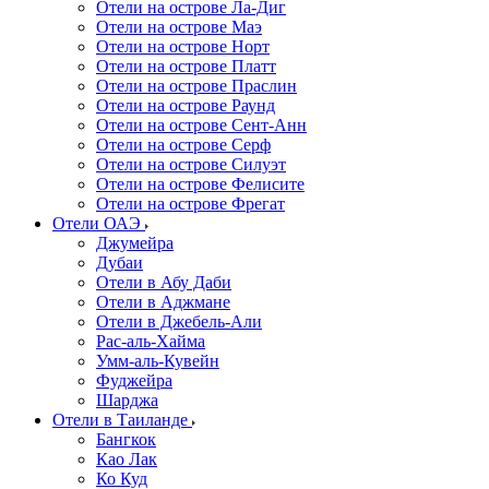
Отели на острове Ла-Диг
Отели на острове Маэ
Отели на острове Норт
Отели на острове Платт
Отели на острове Праслин
Отели на острове Раунд
Отели на острове Сент-Анн
Отели на острове Серф
Отели на острове Силуэт
Отели на острове Фелисите
Отели на острове Фрегат
Отели ОАЭ
Джумейра
Дубаи
Отели в Абу Даби
Отели в Аджмане
Отели в Джебель-Али
Рас-аль-Хайма
Умм-аль-Кувейн
Фуджейра
Шарджа
Отели в Таиланде
Бангкок
Као Лак
Ко Куд