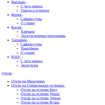
Вьетнам
С чего начать
Города и курорты
Кения
Сафари-туры
О стране
Китай
Хайнань
Экскурсионные программы
Танзания
Сафари-туры
Трансферы
О стране
ЮАР
С чего начать
Экскурсии
Отели
Отели на Мальдивах
Отели на Сейшельских островах
Отели на острове Бёрд
Отели на острове Денис
Отели на острове Дерош
Отели на острове Кузин