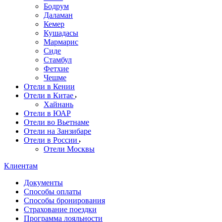
Бодрум
Даламан
Кемер
Кушадасы
Мармарис
Сиде
Стамбул
Фетхие
Чешме
Отели в Кении
Отели в Китае
Хайнань
Отели в ЮАР
Отели во Вьетнаме
Отели на Занзибаре
Отели в России
Отели Москвы
Клиентам
Документы
Способы оплаты
Способы бронирования
Страхование поездки
Программа лояльности