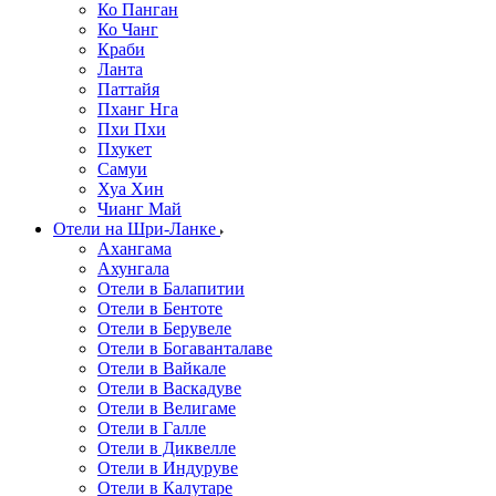
Ко Панган
Ко Чанг
Краби
Ланта
Паттайя
Пханг Нга
Пхи Пхи
Пхукет
Самуи
Хуа Хин
Чианг Май
Отели на Шри-Ланке
Ахангама
Ахунгала
Отели в Балапитии
Отели в Бентоте
Отели в Берувеле
Отели в Богаванталаве
Отели в Вайкале
Отели в Васкадуве
Отели в Велигаме
Отели в Галле
Отели в Диквелле
Отели в Индуруве
Отели в Калутаре