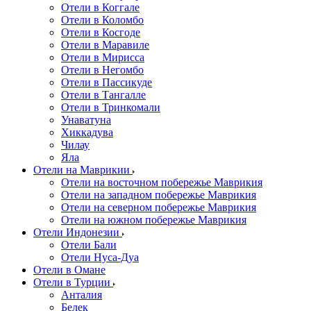
Отели в Коггале
Отели в Коломбо
Отели в Косгоде
Отели в Маравиле
Отели в Мирисса
Отели в Негомбо
Отели в Пассикуде
Отели в Тангалле
Отели в Тринкомали
Унаватуна
Хиккадува
Чилау
Яла
Отели на Маврикии
Отели на восточном побережье Маврикия
Отели на западном побережье Маврикия
Отели на северном побережье Маврикия
Отели на южном побережье Маврикия
Отели Индонезии
Отели Бали
Отели Нуса-Дуа
Отели в Омане
Отели в Турции
Анталия
Белек