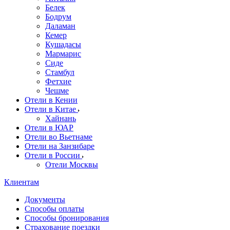
Белек
Бодрум
Даламан
Кемер
Кушадасы
Мармарис
Сиде
Стамбул
Фетхие
Чешме
Отели в Кении
Отели в Китае
Хайнань
Отели в ЮАР
Отели во Вьетнаме
Отели на Занзибаре
Отели в России
Отели Москвы
Клиентам
Документы
Способы оплаты
Способы бронирования
Страхование поездки