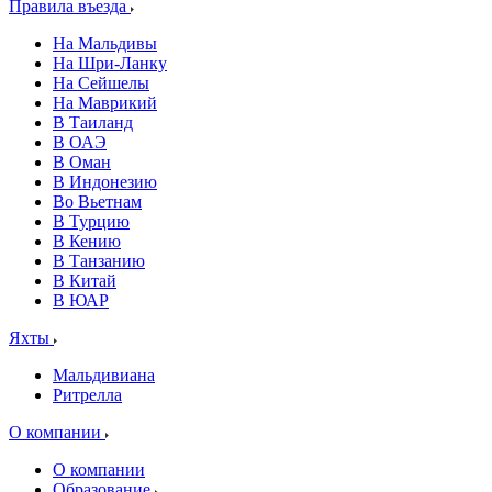
Правила въезда
На Мальдивы
На Шри-Ланку
На Сейшелы
На Маврикий
В Таиланд
В ОАЭ
В Оман
В Индонезию
Во Вьетнам
В Турцию
В Кению
В Танзанию
В Китай
В ЮАР
Яхты
Мальдивиана
Ритрелла
О компании
О компании
Образование