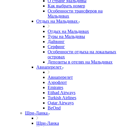
О стране Мальдивы
Как выбрать номер
Особенности трансферов на
Мальдивах
Отдых на Мальдивах
Отдых на Мальдивах
Туры на Мальдивы
Дайвинг
Серфинг
Особенности отдыха на локальных
островах
Депозиты в отелях на Мальдивах
Авиаперелет
Авиаперелет
Аэрофлот
Emirates
Etihad Airways
Turkish Airlines
Qatar Airways
BeOnd
Шри-Ланка
Шри-Ланка