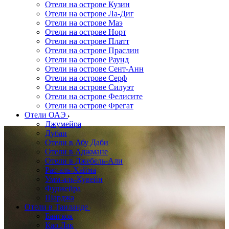
Отели на острове Кузин
Отели на острове Ла-Диг
Отели на острове Маэ
Отели на острове Норт
Отели на острове Платт
Отели на острове Праслин
Отели на острове Раунд
Отели на острове Сент-Анн
Отели на острове Серф
Отели на острове Силуэт
Отели на острове Фелисите
Отели на острове Фрегат
Отели ОАЭ
Джумейра
Дубаи
Отели в Абу Даби
Отели в Аджмане
Отели в Джебель-Али
Рас-аль-Хайма
Умм-аль-Кувейн
Фуджейра
Шарджа
Отели в Таиланде
Бангкок
Као Лак