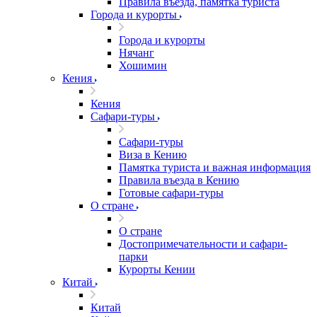
Правила въезда, памятка туриста
Города и курорты
Города и курорты
Нячанг
Хошимин
Кения
Кения
Сафари-туры
Сафари-туры
Виза в Кению
Памятка туриста и важная информация
Правила въезда в Кению
Готовые сафари-туры
О стране
О стране
Достопримечательности и сафари-
парки
Курорты Кении
Китай
Китай