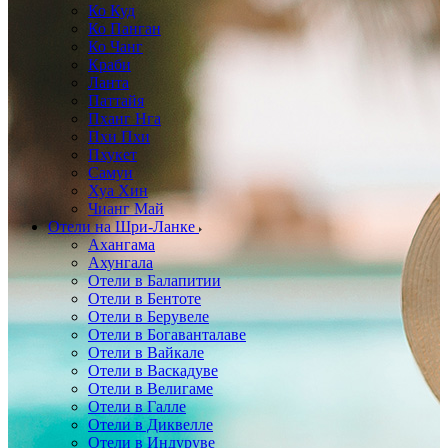
Ко Куд
Ко Панган
Ко Чанг
Краби
Ланта
Паттайя
Пханг Нга
Пхи Пхи
Пхукет
Самуи
Хуа Хин
Чианг Май
Отели на Шри-Ланке
Ахангама
Ахунгала
Отели в Балапитии
Отели в Бентоте
Отели в Берувеле
Отели в Богаванталаве
Отели в Вайкале
Отели в Васкадуве
Отели в Велигаме
Отели в Галле
Отели в Диквелле
Отели в Индуруве