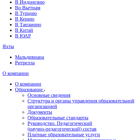
В Индонезию
Во Вьетнам
В Турцию
В Кению
В Танзанию
В Китай
В ЮАР
Яхты
Мальдивиана
Ритрелла
О компании
О компании
Образование
Основные сведения
Структура и органы управления образовательной
организацией
Документы
Образовательные стандарты
Руководство. Педагогический
(научно‑педагогический) состав
Платные образовательные услуги