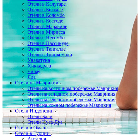
Отели в Калутаре
Отели в Коггале
Отели в Коломбо
Отели в Косгоде
Отели в Маравиле
Отели в Мирисса
Отели в Негомбо
Отели в Пассикуде
Отели в Тангалле
Отели в Тринкомали
Унаватуна
Хиккадува
Чилау
Яла
Отели на Маврикии
Отели на восточном побережье Маврикия
Отели на западном побережье Маврикия
Отели на северном побережье Маврикия
Отели на южном побережье Маврикия
Отели Индонезии
Отели Бали
Отели Нуса-Дуа
Отели в Омане
Отели в Турции
Анталия