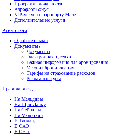
Программа лояльности
Аэрофлот Бонус
VIP-услуги в аэропорту Мале
Дополнительные услуги
Агентствам
О работе с нами
Документы
Документы
Электронная путевка
Важная информация для бронирования
Условия бронирования
Тарифы на страхование расходов
Рекламные туры
Правила въезда
На Мальдивы
На Шри-Ланку
На Сейшелы
На Маврикий
В Таиланд
В ОАЭ
В Оман