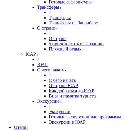
Готовые сафари-туры
Трансферы
Трансферы
Трансферы на Занзибаре
О стране
О стране
5 причин ехать в Танзанию
Пляжный отдых
ЮАР
ЮАР
С чего начать
С чего начать
О стране ЮАР
Как добраться до ЮАР
Виза и памятка туриста
Экскурсии
Экскурсии
Готовые экскурсионные программы
Экскурсии в ЮАР
Отели