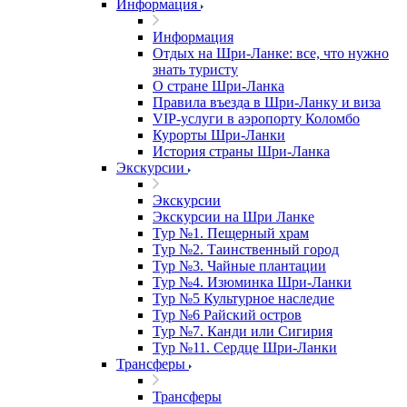
Информация
Информация
Отдых на Шри-Ланке: все, что нужно
знать туристу
О стране Шри-Ланка
Правила въезда в Шри-Ланку и виза
VIP-услуги в аэропорту Коломбо
Курорты Шри-Ланки
История страны Шри-Ланка
Экскурсии
Экскурсии
Экскурсии на Шри Ланке
Тур №1. Пещерный храм
Тур №2. Таинственный город
Тур №3. Чайные плантации
Тур №4. Изюминка Шри-Ланки
Тур №5 Культурное наследие
Тур №6 Райский остров
Тур №7. Канди или Сигирия
Тур №11. Сердце Шри-Ланки
Трансферы
Трансферы