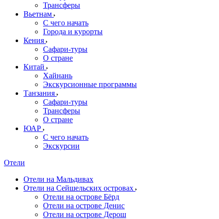
Трансферы
Вьетнам
С чего начать
Города и курорты
Кения
Сафари-туры
О стране
Китай
Хайнань
Экскурсионные программы
Танзания
Сафари-туры
Трансферы
О стране
ЮАР
С чего начать
Экскурсии
Отели
Отели на Мальдивах
Отели на Сейшельских островах
Отели на острове Бёрд
Отели на острове Денис
Отели на острове Дерош