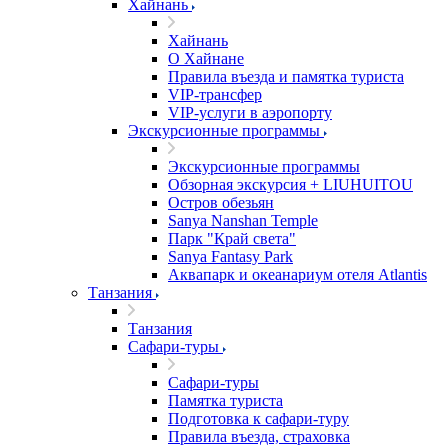
Хайнань
Хайнань
О Хайнане
Правила въезда и памятка туриста
VIP-трансфер
VIP-услуги в аэропорту
Экскурсионные программы
Экскурсионные программы
Обзорная экскурсия + LIUHUITOU
Остров обезьян
Sanya Nanshan Temple
Парк "Край света"
Sanya Fantasy Park
Аквапарк и океанариум отеля Atlantis
Танзания
Танзания
Сафари-туры
Сафари-туры
Памятка туриста
Подготовка к сафари-туру
Правила въезда, страховка