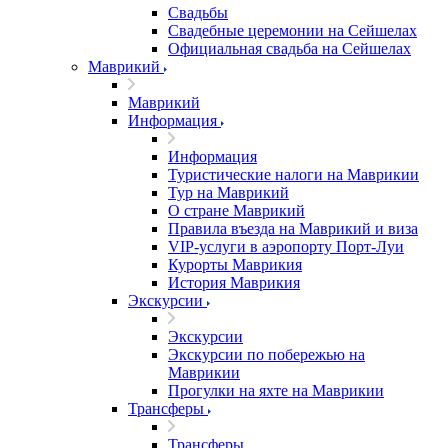
Свадьбы
Свадебные церемонии на Сейшелах
Официальная свадьба на Сейшелах
Маврикий
Маврикий
Информация
Информация
Туристические налоги на Маврикии
Тур на Маврикий
О стране Маврикий
Правила въезда на Маврикий и виза
VIP-услуги в аэропорту Порт-Луи
Курорты Маврикия
История Маврикия
Экскурсии
Экскурсии
Экскурсии по побережью на
Маврикии
Прогулки на яхте на Маврикии
Трансферы
Трансферы