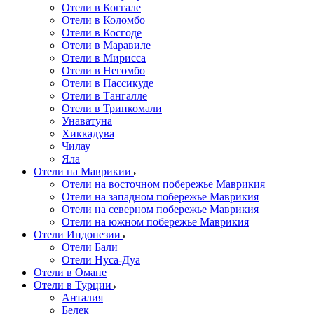
Отели в Коггале
Отели в Коломбо
Отели в Косгоде
Отели в Маравиле
Отели в Мирисса
Отели в Негомбо
Отели в Пассикуде
Отели в Тангалле
Отели в Тринкомали
Унаватуна
Хиккадува
Чилау
Яла
Отели на Маврикии
Отели на восточном побережье Маврикия
Отели на западном побережье Маврикия
Отели на северном побережье Маврикия
Отели на южном побережье Маврикия
Отели Индонезии
Отели Бали
Отели Нуса-Дуа
Отели в Омане
Отели в Турции
Анталия
Белек