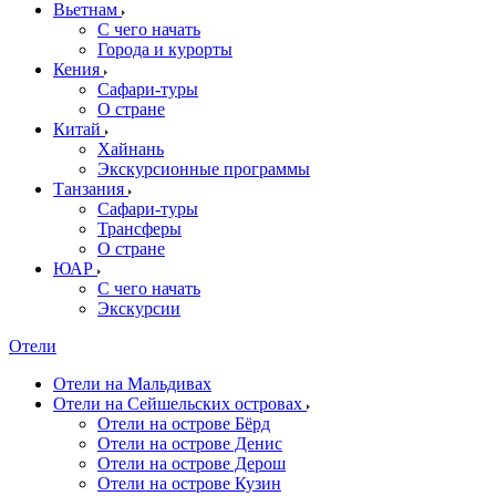
Вьетнам
С чего начать
Города и курорты
Кения
Сафари-туры
О стране
Китай
Хайнань
Экскурсионные программы
Танзания
Сафари-туры
Трансферы
О стране
ЮАР
С чего начать
Экскурсии
Отели
Отели на Мальдивах
Отели на Сейшельских островах
Отели на острове Бёрд
Отели на острове Денис
Отели на острове Дерош
Отели на острове Кузин