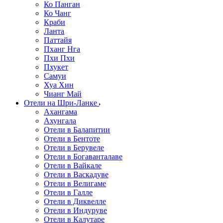
Ко Панган
Ко Чанг
Краби
Ланта
Паттайя
Пханг Нга
Пхи Пхи
Пхукет
Самуи
Хуа Хин
Чианг Май
Отели на Шри-Ланке
Ахангама
Ахунгала
Отели в Балапитии
Отели в Бентоте
Отели в Берувеле
Отели в Богаванталаве
Отели в Вайкале
Отели в Васкадуве
Отели в Велигаме
Отели в Галле
Отели в Диквелле
Отели в Индуруве
Отели в Калутаре