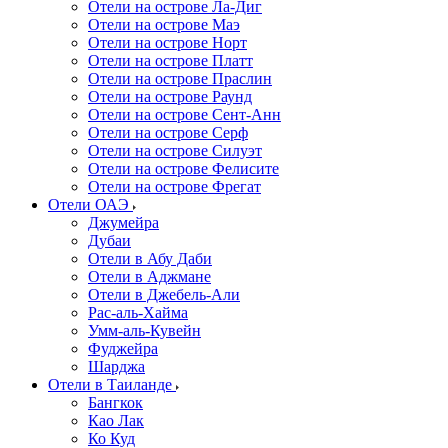
Отели на острове Ла-Диг
Отели на острове Маэ
Отели на острове Норт
Отели на острове Платт
Отели на острове Праслин
Отели на острове Раунд
Отели на острове Сент-Анн
Отели на острове Серф
Отели на острове Силуэт
Отели на острове Фелисите
Отели на острове Фрегат
Отели ОАЭ
Джумейра
Дубаи
Отели в Абу Даби
Отели в Аджмане
Отели в Джебель-Али
Рас-аль-Хайма
Умм-аль-Кувейн
Фуджейра
Шарджа
Отели в Таиланде
Бангкок
Као Лак
Ко Куд