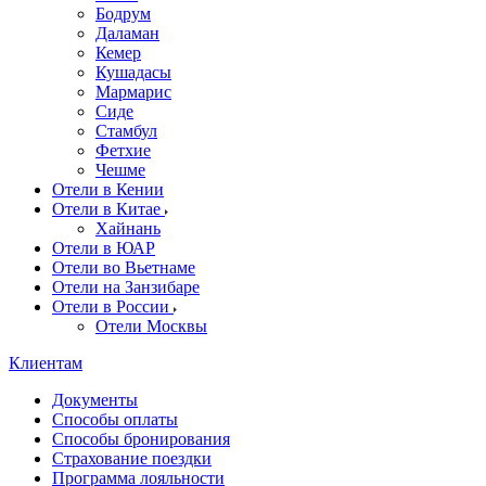
Бодрум
Даламан
Кемер
Кушадасы
Мармарис
Сиде
Стамбул
Фетхие
Чешме
Отели в Кении
Отели в Китае
Хайнань
Отели в ЮАР
Отели во Вьетнаме
Отели на Занзибаре
Отели в России
Отели Москвы
Клиентам
Документы
Способы оплаты
Способы бронирования
Страхование поездки
Программа лояльности