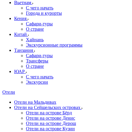
Вьетнам
С чего начать
Города и курорты
Кения
Сафари-туры
О стране
Китай
Хайнань
Экскурсионные программы
Танзания
Сафари-туры
Трансферы
О стране
ЮАР
С чего начать
Экскурсии
Отели
Отели на Мальдивах
Отели на Сейшельских островах
Отели на острове Бёрд
Отели на острове Денис
Отели на острове Дерош
Отели на острове Кузин