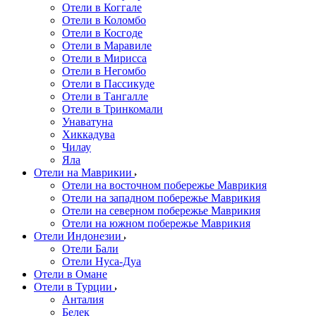
Отели в Коггале
Отели в Коломбо
Отели в Косгоде
Отели в Маравиле
Отели в Мирисса
Отели в Негомбо
Отели в Пассикуде
Отели в Тангалле
Отели в Тринкомали
Унаватуна
Хиккадува
Чилау
Яла
Отели на Маврикии
Отели на восточном побережье Маврикия
Отели на западном побережье Маврикия
Отели на северном побережье Маврикия
Отели на южном побережье Маврикия
Отели Индонезии
Отели Бали
Отели Нуса-Дуа
Отели в Омане
Отели в Турции
Анталия
Белек