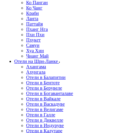
Ко Панган
Ко Чанг
Краби
Ланта
Паттайя
Пханг Нга
Пхи Пхи
Пхукет
Самуи
Хуа Хин
Чианг Май
Отели на Шри-Ланке
Ахангама
Ахунгала
Отели в Балапитии
Отели в Бентоте
Отели в Берувеле
Отели в Богаванталаве
Отели в Вайкале
Отели в Васкадуве
Отели в Велигаме
Отели в Галле
Отели в Диквелле
Отели в Индуруве
Отели в Калутаре