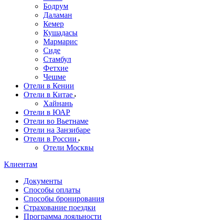
Бодрум
Даламан
Кемер
Кушадасы
Мармарис
Сиде
Стамбул
Фетхие
Чешме
Отели в Кении
Отели в Китае
Хайнань
Отели в ЮАР
Отели во Вьетнаме
Отели на Занзибаре
Отели в России
Отели Москвы
Клиентам
Документы
Способы оплаты
Способы бронирования
Страхование поездки
Программа лояльности