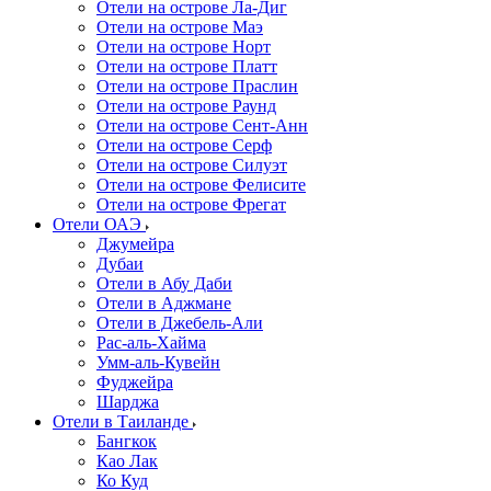
Отели на острове Ла-Диг
Отели на острове Маэ
Отели на острове Норт
Отели на острове Платт
Отели на острове Праслин
Отели на острове Раунд
Отели на острове Сент-Анн
Отели на острове Серф
Отели на острове Силуэт
Отели на острове Фелисите
Отели на острове Фрегат
Отели ОАЭ
Джумейра
Дубаи
Отели в Абу Даби
Отели в Аджмане
Отели в Джебель-Али
Рас-аль-Хайма
Умм-аль-Кувейн
Фуджейра
Шарджа
Отели в Таиланде
Бангкок
Као Лак
Ко Куд