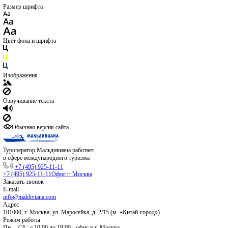
Размер шрифта
Цвет фона и шрифта
Изображения
Озвучивание текста
Обычная версия сайта
Туроператор Мальдивиана работает
в сфере международного туризма
+7 (495) 925-11-11