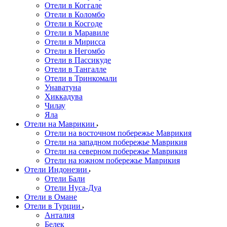
Отели в Коггале
Отели в Коломбо
Отели в Косгоде
Отели в Маравиле
Отели в Мирисса
Отели в Негомбо
Отели в Пассикуде
Отели в Тангалле
Отели в Тринкомали
Унаватуна
Хиккадува
Чилау
Яла
Отели на Маврикии
Отели на восточном побережье Маврикия
Отели на западном побережье Маврикия
Отели на северном побережье Маврикия
Отели на южном побережье Маврикия
Отели Индонезии
Отели Бали
Отели Нуса-Дуа
Отели в Омане
Отели в Турции
Анталия
Белек