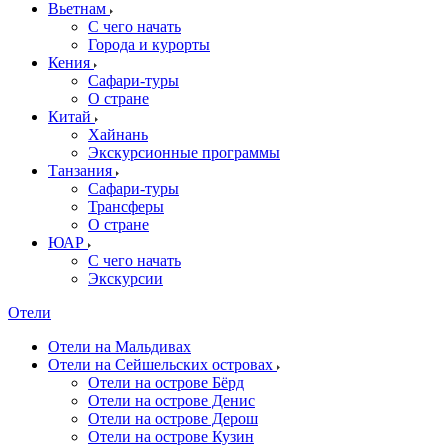
Вьетнам
С чего начать
Города и курорты
Кения
Сафари-туры
О стране
Китай
Хайнань
Экскурсионные программы
Танзания
Сафари-туры
Трансферы
О стране
ЮАР
С чего начать
Экскурсии
Отели
Отели на Мальдивах
Отели на Сейшельских островах
Отели на острове Бёрд
Отели на острове Денис
Отели на острове Дерош
Отели на острове Кузин