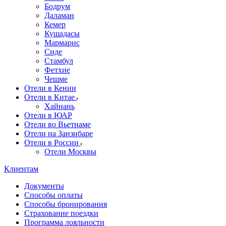
Бодрум
Даламан
Кемер
Кушадасы
Мармарис
Сиде
Стамбул
Фетхие
Чешме
Отели в Кении
Отели в Китае
Хайнань
Отели в ЮАР
Отели во Вьетнаме
Отели на Занзибаре
Отели в России
Отели Москвы
Клиентам
Документы
Способы оплаты
Способы бронирования
Страхование поездки
Программа лояльности