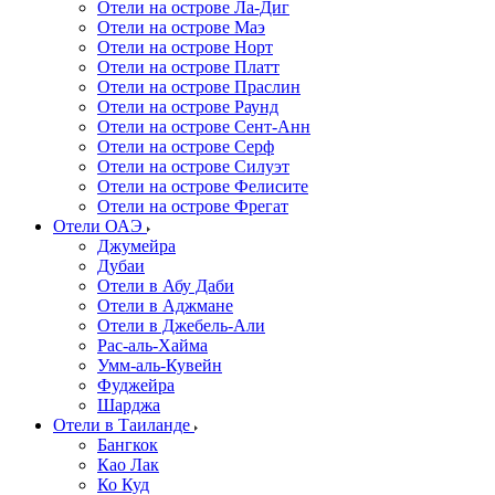
Отели на острове Ла-Диг
Отели на острове Маэ
Отели на острове Норт
Отели на острове Платт
Отели на острове Праслин
Отели на острове Раунд
Отели на острове Сент-Анн
Отели на острове Серф
Отели на острове Силуэт
Отели на острове Фелисите
Отели на острове Фрегат
Отели ОАЭ
Джумейра
Дубаи
Отели в Абу Даби
Отели в Аджмане
Отели в Джебель-Али
Рас-аль-Хайма
Умм-аль-Кувейн
Фуджейра
Шарджа
Отели в Таиланде
Бангкок
Као Лак
Ко Куд