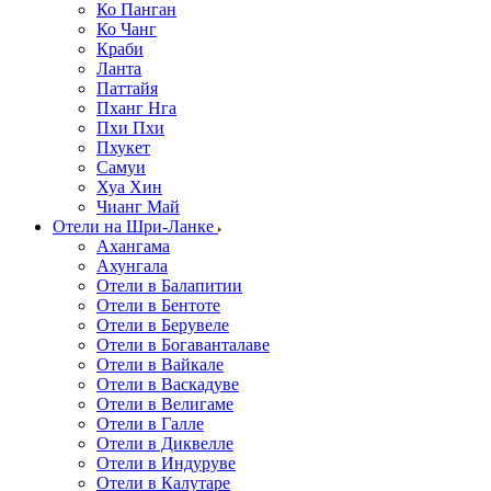
Ко Панган
Ко Чанг
Краби
Ланта
Паттайя
Пханг Нга
Пхи Пхи
Пхукет
Самуи
Хуа Хин
Чианг Май
Отели на Шри-Ланке
Ахангама
Ахунгала
Отели в Балапитии
Отели в Бентоте
Отели в Берувеле
Отели в Богаванталаве
Отели в Вайкале
Отели в Васкадуве
Отели в Велигаме
Отели в Галле
Отели в Диквелле
Отели в Индуруве
Отели в Калутаре