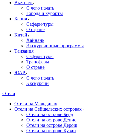
Вьетнам
С чего начать
Города и курорты
Кения
Сафари-туры
О стране
Китай
Хайнань
Экскурсионные программы
Танзания
Сафари-туры
Трансферы
О стране
ЮАР
С чего начать
Экскурсии
Отели
Отели на Мальдивах
Отели на Сейшельских островах
Отели на острове Бёрд
Отели на острове Денис
Отели на острове Дерош
Отели на острове Кузин