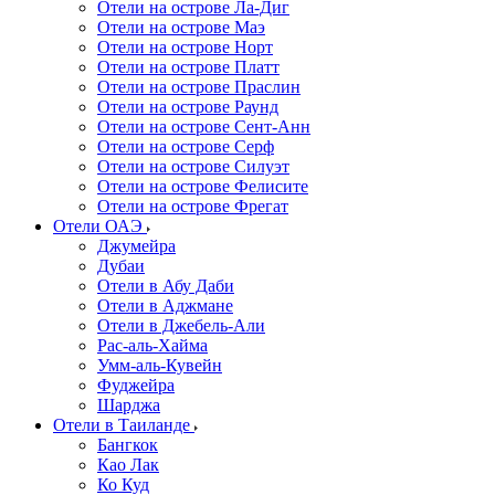
Отели на острове Ла-Диг
Отели на острове Маэ
Отели на острове Норт
Отели на острове Платт
Отели на острове Праслин
Отели на острове Раунд
Отели на острове Сент-Анн
Отели на острове Серф
Отели на острове Силуэт
Отели на острове Фелисите
Отели на острове Фрегат
Отели ОАЭ
Джумейра
Дубаи
Отели в Абу Даби
Отели в Аджмане
Отели в Джебель-Али
Рас-аль-Хайма
Умм-аль-Кувейн
Фуджейра
Шарджа
Отели в Таиланде
Бангкок
Као Лак
Ко Куд