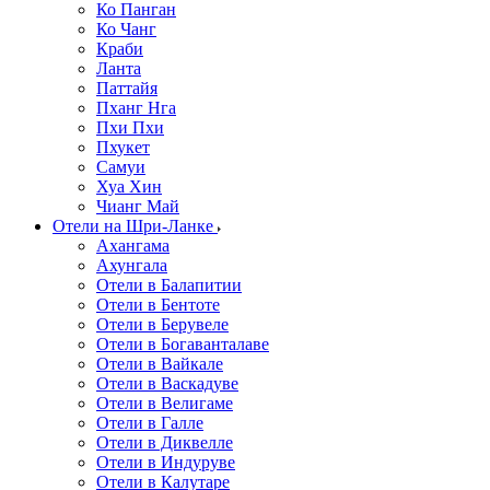
Ко Панган
Ко Чанг
Краби
Ланта
Паттайя
Пханг Нга
Пхи Пхи
Пхукет
Самуи
Хуа Хин
Чианг Май
Отели на Шри-Ланке
Ахангама
Ахунгала
Отели в Балапитии
Отели в Бентоте
Отели в Берувеле
Отели в Богаванталаве
Отели в Вайкале
Отели в Васкадуве
Отели в Велигаме
Отели в Галле
Отели в Диквелле
Отели в Индуруве
Отели в Калутаре