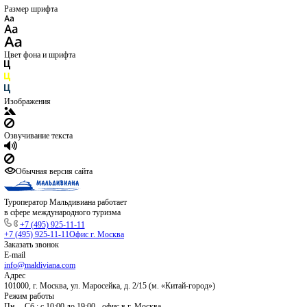
Размер шрифта
Цвет фона и шрифта
Изображения
Озвучивание текста
Обычная версия сайта
Туроператор Мальдивиана работает
в сфере международного туризма
+7 (495) 925-11-11