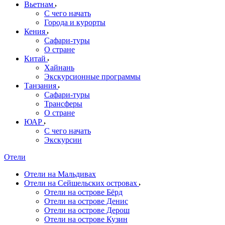
Вьетнам
С чего начать
Города и курорты
Кения
Сафари-туры
О стране
Китай
Хайнань
Экскурсионные программы
Танзания
Сафари-туры
Трансферы
О стране
ЮАР
С чего начать
Экскурсии
Отели
Отели на Мальдивах
Отели на Сейшельских островах
Отели на острове Бёрд
Отели на острове Денис
Отели на острове Дерош
Отели на острове Кузин