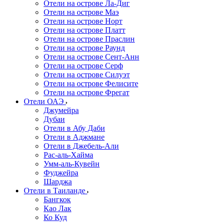
Отели на острове Ла-Диг
Отели на острове Маэ
Отели на острове Норт
Отели на острове Платт
Отели на острове Праслин
Отели на острове Раунд
Отели на острове Сент-Анн
Отели на острове Серф
Отели на острове Силуэт
Отели на острове Фелисите
Отели на острове Фрегат
Отели ОАЭ
Джумейра
Дубаи
Отели в Абу Даби
Отели в Аджмане
Отели в Джебель-Али
Рас-аль-Хайма
Умм-аль-Кувейн
Фуджейра
Шарджа
Отели в Таиланде
Бангкок
Као Лак
Ко Куд