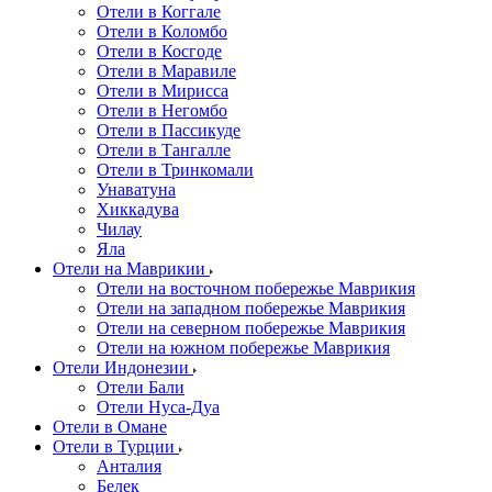
Отели в Коггале
Отели в Коломбо
Отели в Косгоде
Отели в Маравиле
Отели в Мирисса
Отели в Негомбо
Отели в Пассикуде
Отели в Тангалле
Отели в Тринкомали
Унаватуна
Хиккадува
Чилау
Яла
Отели на Маврикии
Отели на восточном побережье Маврикия
Отели на западном побережье Маврикия
Отели на северном побережье Маврикия
Отели на южном побережье Маврикия
Отели Индонезии
Отели Бали
Отели Нуса-Дуа
Отели в Омане
Отели в Турции
Анталия
Белек