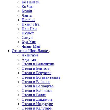
Ко Панган
Ко Чанг
Краби
Ланта
Паттайя
Пханг Нга
Пхи Пхи
Пхукет
Самуи
Хуа Хин
Чианг Май
Отели на Шри-Ланке
Ахангама
Ахунгала
Отели в Балапитии
Отели в Бентоте
Отели в Берувеле
Отели в Богаванталаве
Отели в Вайкале
Отели в Васкадуве
Отели в Велигаме
Отели в Галле
Отели в Диквелле
Отели в Индуруве
Отели в Калутаре