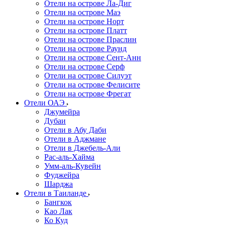
Отели на острове Ла-Диг
Отели на острове Маэ
Отели на острове Норт
Отели на острове Платт
Отели на острове Праслин
Отели на острове Раунд
Отели на острове Сент-Анн
Отели на острове Серф
Отели на острове Силуэт
Отели на острове Фелисите
Отели на острове Фрегат
Отели ОАЭ
Джумейра
Дубаи
Отели в Абу Даби
Отели в Аджмане
Отели в Джебель-Али
Рас-аль-Хайма
Умм-аль-Кувейн
Фуджейра
Шарджа
Отели в Таиланде
Бангкок
Као Лак
Ко Куд