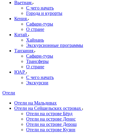
Вьетнам
С чего начать
Города и курорты
Кения
Сафари-туры
О стране
Китай
Хайнань
Экскурсионные программы
Танзания
Сафари-туры
Трансферы
О стране
ЮАР
С чего начать
Экскурсии
Отели
Отели на Мальдивах
Отели на Сейшельских островах
Отели на острове Бёрд
Отели на острове Денис
Отели на острове Дерош
Отели на острове Кузин