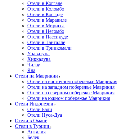
Отели в Коггале
Отели в Коломбо
Отели в Косгоде
Отели в Маравиле
Отели в Мирисса
Отели в Негомбо
Отели в Пассикуде
Отели в Тангалле
Отели в Тринкомали
Унаватуна
Хиккадува
Чилау
Яла
Отели на Маврикии
Отели на восточном побережье Маврикия
Отели на западном побережье Маврикия
Отели на северном побережье Маврикия
Отели на южном побережье Маврикия
Отели Индонезии
Отели Бали
Отели Нуса-Дуа
Отели в Омане
Отели в Турции
Анталия
Белек