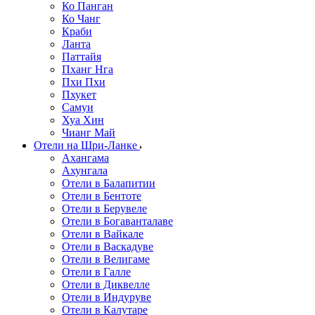
Ко Панган
Ко Чанг
Краби
Ланта
Паттайя
Пханг Нга
Пхи Пхи
Пхукет
Самуи
Хуа Хин
Чианг Май
Отели на Шри-Ланке
Ахангама
Ахунгала
Отели в Балапитии
Отели в Бентоте
Отели в Берувеле
Отели в Богаванталаве
Отели в Вайкале
Отели в Васкадуве
Отели в Велигаме
Отели в Галле
Отели в Диквелле
Отели в Индуруве
Отели в Калутаре