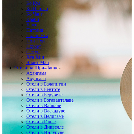
Ко Куд
Ко Панган
Ко Чанг
Краби
Ланта
Паттайя
Пханг Нга
Пхи Пхи
Пхукет
Самуи
Хуа Хин
Чианг Май
Отели на Шри-Ланке
Ахангама
Ахунгала
Отели в Балапитии
Отели в Бентоте
Отели в Берувеле
Отели в Богаванталаве
Отели в Вайкале
Отели в Васкадуве
Отели в Велигаме
Отели в Галле
Отели в Диквелле
Отели в Индуруве