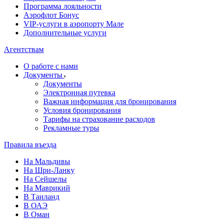
Программа лояльности
Аэрофлот Бонус
VIP-услуги в аэропорту Мале
Дополнительные услуги
Агентствам
О работе с нами
Документы
Документы
Электронная путевка
Важная информация для бронирования
Условия бронирования
Тарифы на страхование расходов
Рекламные туры
Правила въезда
На Мальдивы
На Шри-Ланку
На Сейшелы
На Маврикий
В Таиланд
В ОАЭ
В Оман