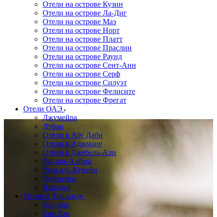
Отели на острове Кузин
Отели на острове Ла-Диг
Отели на острове Маэ
Отели на острове Норт
Отели на острове Платт
Отели на острове Праслин
Отели на острове Раунд
Отели на острове Сент-Анн
Отели на острове Серф
Отели на острове Силуэт
Отели на острове Фелисите
Отели на острове Фрегат
Отели ОАЭ
Джумейра
Дубаи
Отели в Абу Даби
Отели в Аджмане
Отели в Джебель-Али
Рас-аль-Хайма
Умм-аль-Кувейн
Фуджейра
Шарджа
Отели в Таиланде
Бангкок
Као Лак