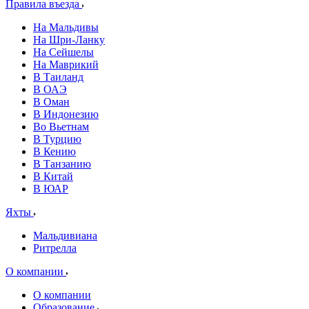
Правила въезда
На Мальдивы
На Шри-Ланку
На Сейшелы
На Маврикий
В Таиланд
В ОАЭ
В Оман
В Индонезию
Во Вьетнам
В Турцию
В Кению
В Танзанию
В Китай
В ЮАР
Яхты
Мальдивиана
Ритрелла
О компании
О компании
Образование