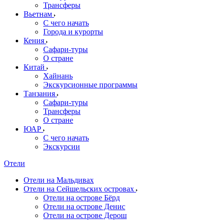
Трансферы
Вьетнам
С чего начать
Города и курорты
Кения
Сафари-туры
О стране
Китай
Хайнань
Экскурсионные программы
Танзания
Сафари-туры
Трансферы
О стране
ЮАР
С чего начать
Экскурсии
Отели
Отели на Мальдивах
Отели на Сейшельских островах
Отели на острове Бёрд
Отели на острове Денис
Отели на острове Дерош