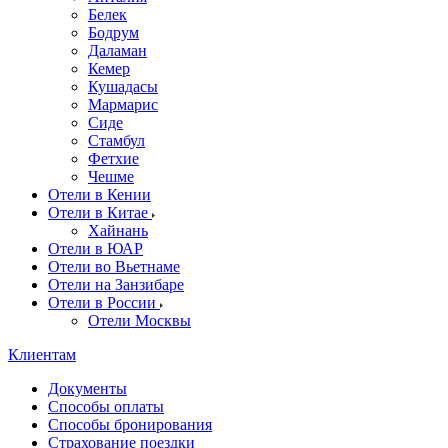
Белек
Бодрум
Даламан
Кемер
Кушадасы
Мармарис
Сиде
Стамбул
Фетхие
Чешме
Отели в Кении
Отели в Китае
Хайнань
Отели в ЮАР
Отели во Вьетнаме
Отели на Занзибаре
Отели в России
Отели Москвы
Клиентам
Документы
Способы оплаты
Способы бронирования
Страхование поездки