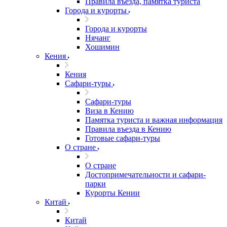
Правила въезда, памятка туриста
Города и курорты
Города и курорты
Нячанг
Хошимин
Кения
Кения
Сафари-туры
Сафари-туры
Виза в Кению
Памятка туриста и важная информация
Правила въезда в Кению
Готовые сафари-туры
О стране
О стране
Достопримечательности и сафари-
парки
Курорты Кении
Китай
Китай