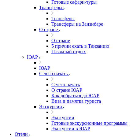
Готовые сафари-туры
Трансферы
Трансферы
Трансферы на Занзибаре
О стране
О стране
5 причин ехать в Танзанию
Пляжный отдых
ЮАР
ЮАР
С чего начать
С чего начать
О стране ЮАР
Как добраться до ЮАР
Виза и памятка туриста
Экскурсии
Экскурсии
Готовые экскурсионные программы
Экскурсии в ЮАР
Отели