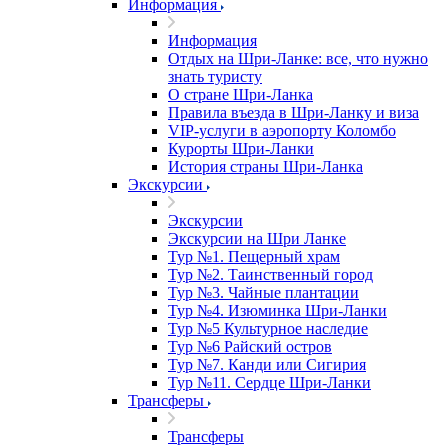
Информация
Информация
Отдых на Шри-Ланке: все, что нужно
знать туристу
О стране Шри-Ланка
Правила въезда в Шри-Ланку и виза
VIP-услуги в аэропорту Коломбо
Курорты Шри-Ланки
История страны Шри-Ланка
Экскурсии
Экскурсии
Экскурсии на Шри Ланке
Тур №1. Пещерный храм
Тур №2. Таинственный город
Тур №3. Чайные плантации
Тур №4. Изюминка Шри-Ланки
Тур №5 Культурное наследие
Тур №6 Райский остров
Тур №7. Канди или Сигирия
Тур №11. Сердце Шри-Ланки
Трансферы
Трансферы