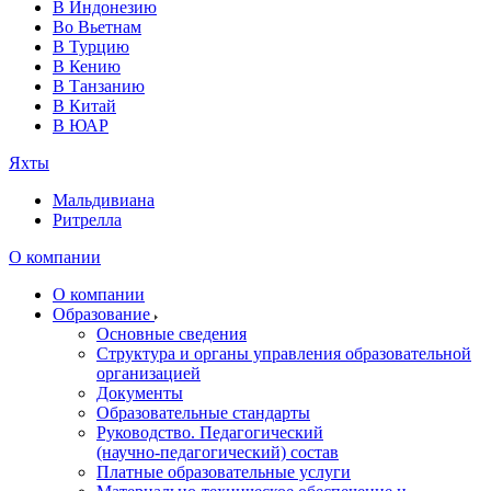
В Индонезию
Во Вьетнам
В Турцию
В Кению
В Танзанию
В Китай
В ЮАР
Яхты
Мальдивиана
Ритрелла
О компании
О компании
Образование
Основные сведения
Структура и органы управления образовательной
организацией
Документы
Образовательные стандарты
Руководство. Педагогический
(научно‑педагогический) состав
Платные образовательные услуги