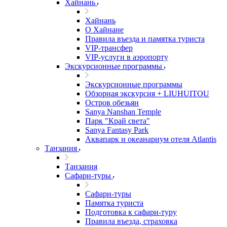
Хайнань
Хайнань
О Хайнане
Правила въезда и памятка туриста
VIP-трансфер
VIP-услуги в аэропорту
Экскурсионные программы
Экскурсионные программы
Обзорная экскурсия + LIUHUITOU
Остров обезьян
Sanya Nanshan Temple
Парк "Край света"
Sanya Fantasy Park
Аквапарк и океанариум отеля Atlantis
Танзания
Танзания
Сафари-туры
Сафари-туры
Памятка туриста
Подготовка к сафари-туру
Правила въезда, страховка