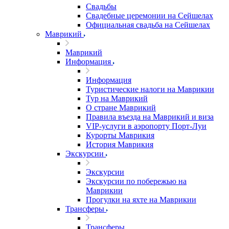
Свадьбы
Свадебные церемонии на Сейшелах
Официальная свадьба на Сейшелах
Маврикий
Маврикий
Информация
Информация
Туристические налоги на Маврикии
Тур на Маврикий
О стране Маврикий
Правила въезда на Маврикий и виза
VIP-услуги в аэропорту Порт-Луи
Курорты Маврикия
История Маврикия
Экскурсии
Экскурсии
Экскурсии по побережью на
Маврикии
Прогулки на яхте на Маврикии
Трансферы
Трансферы