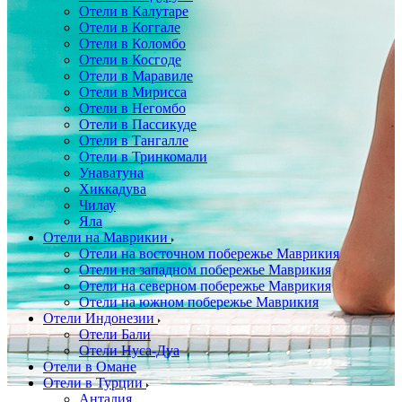
Отели в Калутаре
Отели в Коггале
Отели в Коломбо
Отели в Косгоде
Отели в Маравиле
Отели в Мирисса
Отели в Негомбо
Отели в Пассикуде
Отели в Тангалле
Отели в Тринкомали
Унаватуна
Хиккадува
Чилау
Яла
Отели на Маврикии
Отели на восточном побережье Маврикия
Отели на западном побережье Маврикия
Отели на северном побережье Маврикия
Отели на южном побережье Маврикия
Отели Индонезии
Отели Бали
Отели Нуса-Дуа
Отели в Омане
Отели в Турции
Анталия