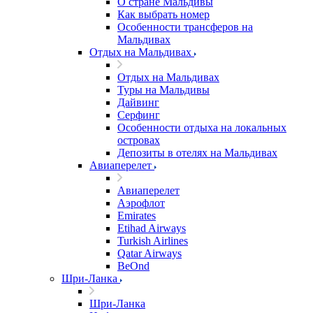
О стране Мальдивы
Как выбрать номер
Особенности трансферов на
Мальдивах
Отдых на Мальдивах
Отдых на Мальдивах
Туры на Мальдивы
Дайвинг
Серфинг
Особенности отдыха на локальных
островах
Депозиты в отелях на Мальдивах
Авиаперелет
Авиаперелет
Аэрофлот
Emirates
Etihad Airways
Turkish Airlines
Qatar Airways
BeOnd
Шри-Ланка
Шри-Ланка