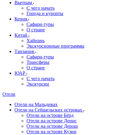
Вьетнам
С чего начать
Города и курорты
Кения
Сафари-туры
О стране
Китай
Хайнань
Экскурсионные программы
Танзания
Сафари-туры
Трансферы
О стране
ЮАР
С чего начать
Экскурсии
Отели
Отели на Мальдивах
Отели на Сейшельских островах
Отели на острове Бёрд
Отели на острове Денис
Отели на острове Дерош
Отели на острове Кузин