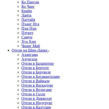
Ко Панган
Ко Чанг
Краби
Ланта
Паттайя
Пханг Нга
Пхи Пхи
Пхукет
Самуи
Хуа Хин
Чианг Май
Отели на Шри-Ланке
Ахангама
Ахунгала
Отели в Балапитии
Отели в Бентоте
Отели в Берувеле
Отели в Богаванталаве
Отели в Вайкале
Отели в Васкадуве
Отели в Велигаме
Отели в Галле
Отели в Диквелле
Отели в Индуруве
Отели в Калутаре