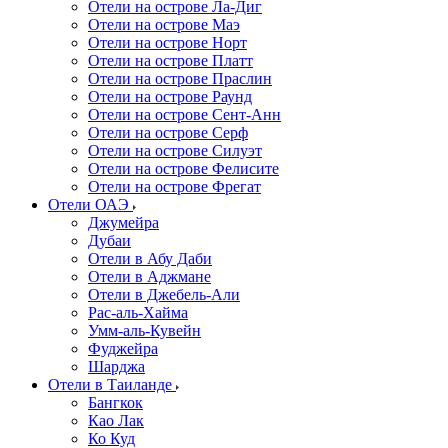
Отели на острове Ла-Диг
Отели на острове Маэ
Отели на острове Норт
Отели на острове Платт
Отели на острове Праслин
Отели на острове Раунд
Отели на острове Сент-Анн
Отели на острове Серф
Отели на острове Силуэт
Отели на острове Фелисите
Отели на острове Фрегат
Отели ОАЭ
Джумейра
Дубаи
Отели в Абу Даби
Отели в Аджмане
Отели в Джебель-Али
Рас-аль-Хайма
Умм-аль-Кувейн
Фуджейра
Шарджа
Отели в Таиланде
Бангкок
Као Лак
Ко Куд