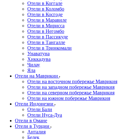
Отели в Коггале
Отели в Коломбо
Отели в Косгоде
Отели в Маравиле
Отели в Мирисса
Отели в Негомбо
Отели в Пассикуде
Отели в Тангалле
Отели в Тринкомали
Унаватуна
Хиккадува
Чилау
Яла
Отели на Маврикии
Отели на восточном побережье Маврикия
Отели на западном побережье Маврикия
Отели на северном побережье Маврикия
Отели на южном побережье Маврикия
Отели Индонезии
Отели Бали
Отели Нуса-Дуа
Отели в Омане
Отели в Турции
Анталия
Белек