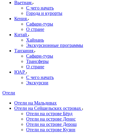
Вьетнам
С чего начать
Города и курорты
Кения
Сафари-туры
О стране
Китай
Хайнань
Экскурсионные программы
Танзания
Сафари-туры
Трансферы
О стране
ЮАР
С чего начать
Экскурсии
Отели
Отели на Мальдивах
Отели на Сейшельских островах
Отели на острове Бёрд
Отели на острове Денис
Отели на острове Дерош
Отели на острове Кузин