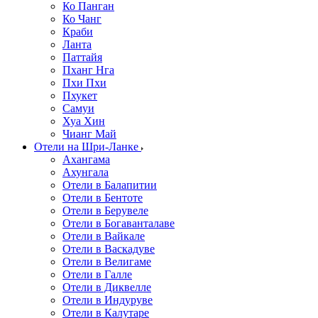
Ко Панган
Ко Чанг
Краби
Ланта
Паттайя
Пханг Нга
Пхи Пхи
Пхукет
Самуи
Хуа Хин
Чианг Май
Отели на Шри-Ланке
Ахангама
Ахунгала
Отели в Балапитии
Отели в Бентоте
Отели в Берувеле
Отели в Богаванталаве
Отели в Вайкале
Отели в Васкадуве
Отели в Велигаме
Отели в Галле
Отели в Диквелле
Отели в Индуруве
Отели в Калутаре