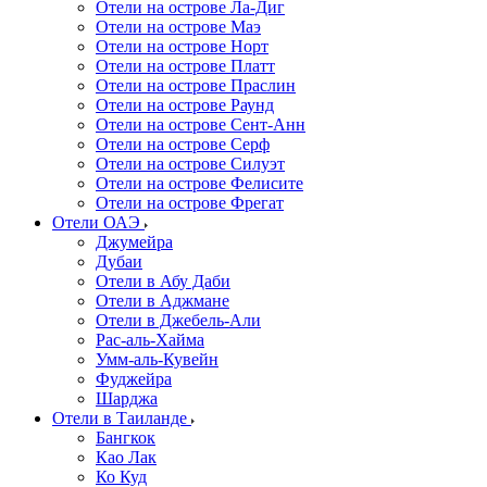
Отели на острове Ла-Диг
Отели на острове Маэ
Отели на острове Норт
Отели на острове Платт
Отели на острове Праслин
Отели на острове Раунд
Отели на острове Сент-Анн
Отели на острове Серф
Отели на острове Силуэт
Отели на острове Фелисите
Отели на острове Фрегат
Отели ОАЭ
Джумейра
Дубаи
Отели в Абу Даби
Отели в Аджмане
Отели в Джебель-Али
Рас-аль-Хайма
Умм-аль-Кувейн
Фуджейра
Шарджа
Отели в Таиланде
Бангкок
Као Лак
Ко Куд