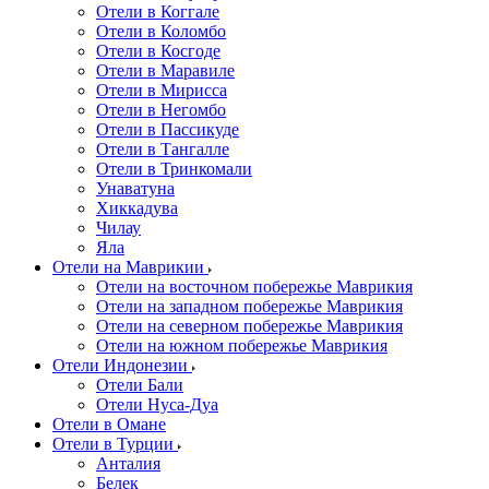
Отели в Коггале
Отели в Коломбо
Отели в Косгоде
Отели в Маравиле
Отели в Мирисса
Отели в Негомбо
Отели в Пассикуде
Отели в Тангалле
Отели в Тринкомали
Унаватуна
Хиккадува
Чилау
Яла
Отели на Маврикии
Отели на восточном побережье Маврикия
Отели на западном побережье Маврикия
Отели на северном побережье Маврикия
Отели на южном побережье Маврикия
Отели Индонезии
Отели Бали
Отели Нуса-Дуа
Отели в Омане
Отели в Турции
Анталия
Белек