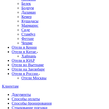
Белек
Бодрум
Даламан
Кемер
Кушадасы
Мармарис
Сиде
Стамбул
Фетхие
Чешме
Отели в Кении
Отели в Китае
Хайнань
Отели в ЮАР
Отели во Вьетнаме
Отели на Занзибаре
Отели в России
Отели Москвы
Клиентам
Документы
Способы оплаты
Способы бронирования
Страхование поездки