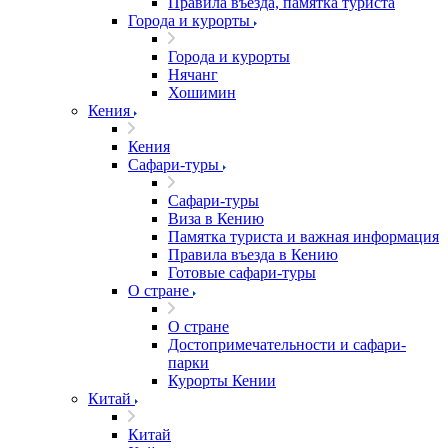
Правила въезда, памятка туриста
Города и курорты
Города и курорты
Нячанг
Хошимин
Кения
Кения
Сафари-туры
Сафари-туры
Виза в Кению
Памятка туриста и важная информация
Правила въезда в Кению
Готовые сафари-туры
О стране
О стране
Достопримечательности и сафари-
парки
Курорты Кении
Китай
Китай