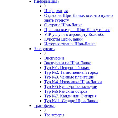
Информация
Информация
Отдых на Шри-Ланке: все, что нужно
знать туристу
О стране Шри-Ланка
Правила въезда в Шри-Ланку и виза
VIP-услуги в аэропорту Коломбо
Курорты Шри-Ланки
История страны Шри-Ланка
Экскурсии
Экскурсии
Экскурсии на Шри Ланке
Тур №1. Пещерный храм
Тур №2. Таинственный город
Тур №3. Чайные плантации
Тур №4. Изюминка Шри-Ланки
Тур №5 Культурное наследие
Тур №6 Райский остров
Тур №7. Канди или Сигирия
Тур №11. Сердце Шри-Ланки
Трансферы
Трансферы