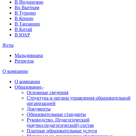
В Индонезию
Во Вьетнам
В Турцию
В Кению
В Танзанию
В Китай
В ЮАР
Яхты
Мальдивиана
Ритрелла
О компании
О компании
Образование
Основные сведения
Структура и органы управления образовательной
организацией
Документы
Образовательные стандарты
Руководство. Педагогический
(научно‑педагогический) состав
Платные образовательные услуги