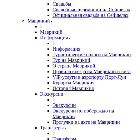
Свадьбы
Свадебные церемонии на Сейшелах
Официальная свадьба на Сейшелах
Маврикий
Маврикий
Информация
Информация
Туристические налоги на Маврикии
Тур на Маврикий
О стране Маврикий
Правила въезда на Маврикий и виза
VIP-услуги в аэропорту Порт-Луи
Курорты Маврикия
История Маврикия
Экскурсии
Экскурсии
Экскурсии по побережью на
Маврикии
Прогулки на яхте на Маврикии
Трансферы
Трансферы