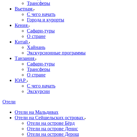
Трансферы
Вьетнам
С чего начать
Города и курорты
Кения
Сафари-туры
О стране
Китай
Хайнань
Экскурсионные программы
Танзания
Сафари-туры
Трансферы
О стране
ЮАР
С чего начать
Экскурсии
Отели
Отели на Мальдивах
Отели на Сейшельских островах
Отели на острове Бёрд
Отели на острове Денис
Отели на острове Дерош