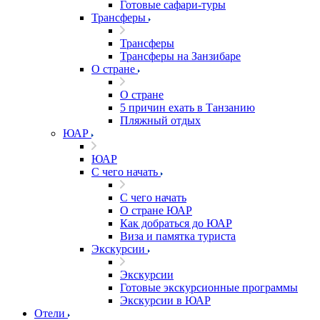
Готовые сафари-туры
Трансферы
Трансферы
Трансферы на Занзибаре
О стране
О стране
5 причин ехать в Танзанию
Пляжный отдых
ЮАР
ЮАР
С чего начать
С чего начать
О стране ЮАР
Как добраться до ЮАР
Виза и памятка туриста
Экскурсии
Экскурсии
Готовые экскурсионные программы
Экскурсии в ЮАР
Отели