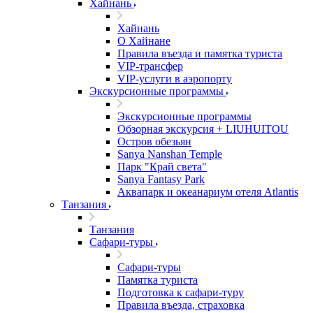
Хайнань
Хайнань
О Хайнане
Правила въезда и памятка туриста
VIP-трансфер
VIP-услуги в аэропорту
Экскурсионные программы
Экскурсионные программы
Обзорная экскурсия + LIUHUITOU
Остров обезьян
Sanya Nanshan Temple
Парк "Край света"
Sanya Fantasy Park
Аквапарк и океанариум отеля Atlantis
Танзания
Танзания
Сафари-туры
Сафари-туры
Памятка туриста
Подготовка к сафари-туру
Правила въезда, страховка