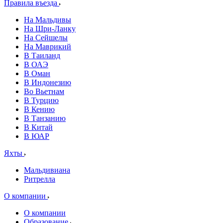
Правила въезда
На Мальдивы
На Шри-Ланку
На Сейшелы
На Маврикий
В Таиланд
В ОАЭ
В Оман
В Индонезию
Во Вьетнам
В Турцию
В Кению
В Танзанию
В Китай
В ЮАР
Яхты
Мальдивиана
Ритрелла
О компании
О компании
Образование