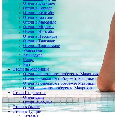
Отели в Калутаре
Отели в Коггале
Отели в Коломбо
Отели в Косгоде
Отели в Маравиле
Отели в Мирисса
Отели в Негомбо
Отели в Пассикуде
Отели в Тангалле
Отели в Тринкомали
Унаватуна
Хиккадува
Чилау
Яла
Отели на Маврикии
Отели на восточном побережье Маврикия
Отели на западном побережье Маврикия
Отели на северном побережье Маврикия
Отели на южном побережье Маврикия
Отели Индонезии
Отели Бали
Отели Нуса-Дуа
Отели в Омане
Отели в Турции
Анталия