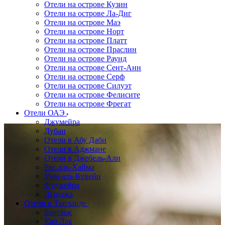
Отели на острове Кузин
Отели на острове Ла-Диг
Отели на острове Маэ
Отели на острове Норт
Отели на острове Платт
Отели на острове Праслин
Отели на острове Раунд
Отели на острове Сент-Анн
Отели на острове Серф
Отели на острове Силуэт
Отели на острове Фелисите
Отели на острове Фрегат
Отели ОАЭ
Джумейра
Дубаи
Отели в Абу Даби
Отели в Аджмане
Отели в Джебель-Али
Рас-аль-Хайма
Умм-аль-Кувейн
Фуджейра
Шарджа
Отели в Таиланде
Бангкок
Као Лак