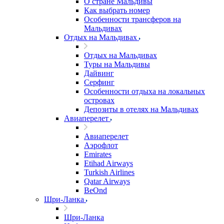
О стране Мальдивы
Как выбрать номер
Особенности трансферов на
Мальдивах
Отдых на Мальдивах
Отдых на Мальдивах
Туры на Мальдивы
Дайвинг
Серфинг
Особенности отдыха на локальных
островах
Депозиты в отелях на Мальдивах
Авиаперелет
Авиаперелет
Аэрофлот
Emirates
Etihad Airways
Turkish Airlines
Qatar Airways
BeOnd
Шри-Ланка
Шри-Ланка