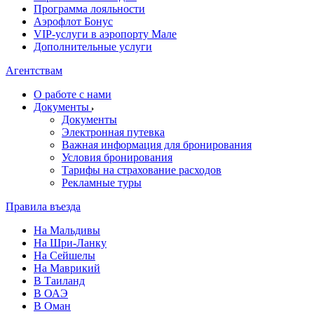
Программа лояльности
Аэрофлот Бонус
VIP-услуги в аэропорту Мале
Дополнительные услуги
Агентствам
О работе с нами
Документы
Документы
Электронная путевка
Важная информация для бронирования
Условия бронирования
Тарифы на страхование расходов
Рекламные туры
Правила въезда
На Мальдивы
На Шри-Ланку
На Сейшелы
На Маврикий
В Таиланд
В ОАЭ
В Оман