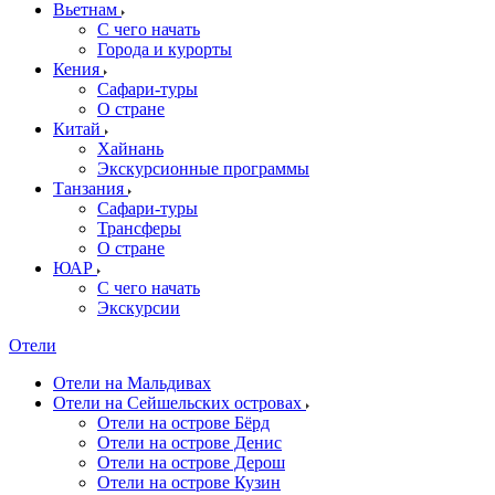
Вьетнам
С чего начать
Города и курорты
Кения
Сафари-туры
О стране
Китай
Хайнань
Экскурсионные программы
Танзания
Сафари-туры
Трансферы
О стране
ЮАР
С чего начать
Экскурсии
Отели
Отели на Мальдивах
Отели на Сейшельских островах
Отели на острове Бёрд
Отели на острове Денис
Отели на острове Дерош
Отели на острове Кузин