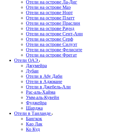
Отели на острове Ла-Диг
Отели на острове Маэ
Отели на острове Норт
Отели на острове Платт
Отели на острове Праслин
Отели на острове Раунд
Отели на острове Сент-Анн
Отели на острове Серф
Отели на острове Силуэт
Отели на острове Фелисите
Отели на острове Фрегат
Отели ОАЭ
Джумейра
Дубаи
Отели в Абу Даби
Отели в Аджмане
Отели в Джебель-Али
Рас-аль-Хайма
Умм-аль-Кувейн
Фуджейра
Шарджа
Отели в Таиланде
Бангкок
Као Лак
Ко Куд