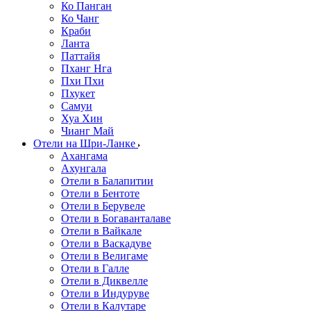
Ко Панган
Ко Чанг
Краби
Ланта
Паттайя
Пханг Нга
Пхи Пхи
Пхукет
Самуи
Хуа Хин
Чианг Май
Отели на Шри-Ланке
Ахангама
Ахунгала
Отели в Балапитии
Отели в Бентоте
Отели в Берувеле
Отели в Богаванталаве
Отели в Вайкале
Отели в Васкадуве
Отели в Велигаме
Отели в Галле
Отели в Диквелле
Отели в Индуруве
Отели в Калутаре