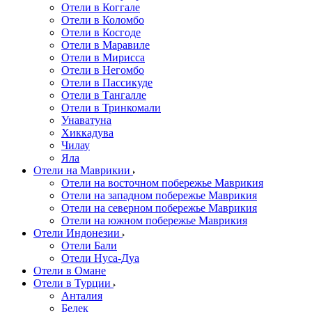
Отели в Коггале
Отели в Коломбо
Отели в Косгоде
Отели в Маравиле
Отели в Мирисса
Отели в Негомбо
Отели в Пассикуде
Отели в Тангалле
Отели в Тринкомали
Унаватуна
Хиккадува
Чилау
Яла
Отели на Маврикии
Отели на восточном побережье Маврикия
Отели на западном побережье Маврикия
Отели на северном побережье Маврикия
Отели на южном побережье Маврикия
Отели Индонезии
Отели Бали
Отели Нуса-Дуа
Отели в Омане
Отели в Турции
Анталия
Белек