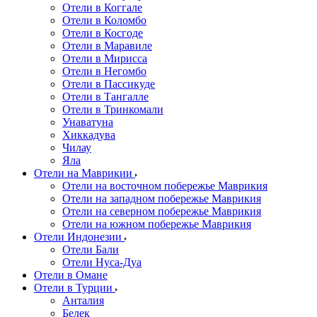
Отели в Коггале
Отели в Коломбо
Отели в Косгоде
Отели в Маравиле
Отели в Мирисса
Отели в Негомбо
Отели в Пассикуде
Отели в Тангалле
Отели в Тринкомали
Унаватуна
Хиккадува
Чилау
Яла
Отели на Маврикии
Отели на восточном побережье Маврикия
Отели на западном побережье Маврикия
Отели на северном побережье Маврикия
Отели на южном побережье Маврикия
Отели Индонезии
Отели Бали
Отели Нуса-Дуа
Отели в Омане
Отели в Турции
Анталия
Белек