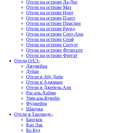
Отели на острове Ла-Диг
Отели на острове Маэ
Отели на острове Норт
Отели на острове Платт
Отели на острове Праслин
Отели на острове Раунд
Отели на острове Сент-Анн
Отели на острове Серф
Отели на острове Силуэт
Отели на острове Фелисите
Отели на острове Фрегат
Отели ОАЭ
Джумейра
Дубаи
Отели в Абу Даби
Отели в Аджмане
Отели в Джебель-Али
Рас-аль-Хайма
Умм-аль-Кувейн
Фуджейра
Шарджа
Отели в Таиланде
Бангкок
Као Лак
Ко Куд