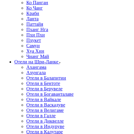
Ко Панган
Ко Чанг
Краби
Ланта
Паттайя
Пханг Нга
Пхи Пхи
Пхукет
Самуи
Хуа Хин
Чианг Май
Отели на Шри-Ланке
Ахангама
Ахунгала
Отели в Балапитии
Отели в Бентоте
Отели в Берувеле
Отели в Богаванталаве
Отели в Вайкале
Отели в Васкадуве
Отели в Велигаме
Отели в Галле
Отели в Диквелле
Отели в Индуруве
Отели в Калутаре