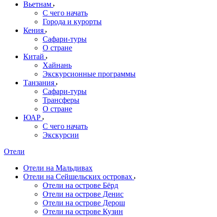
Вьетнам
С чего начать
Города и курорты
Кения
Сафари-туры
О стране
Китай
Хайнань
Экскурсионные программы
Танзания
Сафари-туры
Трансферы
О стране
ЮАР
С чего начать
Экскурсии
Отели
Отели на Мальдивах
Отели на Сейшельских островах
Отели на острове Бёрд
Отели на острове Денис
Отели на острове Дерош
Отели на острове Кузин