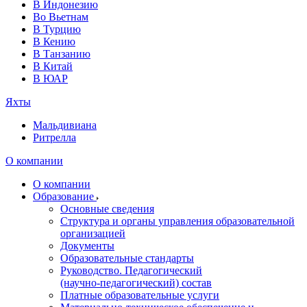
В Индонезию
Во Вьетнам
В Турцию
В Кению
В Танзанию
В Китай
В ЮАР
Яхты
Мальдивиана
Ритрелла
О компании
О компании
Образование
Основные сведения
Структура и органы управления образовательной
организацией
Документы
Образовательные стандарты
Руководство. Педагогический
(научно‑педагогический) состав
Платные образовательные услуги