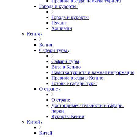
Правила въезда, памятка туриста
Города и курорты
Города и курорты
Нячанг
Хошимин
Кения
Кения
Сафари-туры
Сафари-туры
Виза в Кению
Памятка туриста и важная информация
Правила въезда в Кению
Готовые сафари-туры
О стране
О стране
Достопримечательности и сафари-
парки
Курорты Кении
Китай
Китай