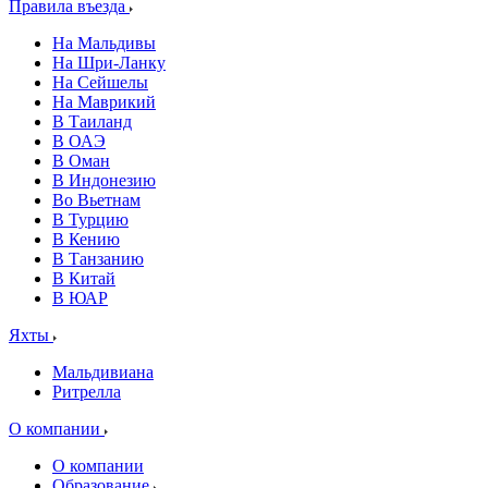
Правила въезда
На Мальдивы
На Шри-Ланку
На Сейшелы
На Маврикий
В Таиланд
В ОАЭ
В Оман
В Индонезию
Во Вьетнам
В Турцию
В Кению
В Танзанию
В Китай
В ЮАР
Яхты
Мальдивиана
Ритрелла
О компании
О компании
Образование