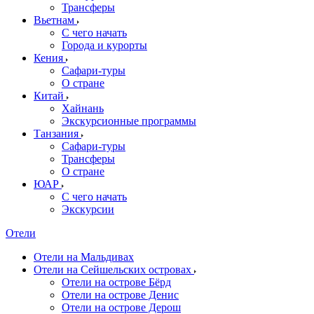
Трансферы
Вьетнам
С чего начать
Города и курорты
Кения
Сафари-туры
О стране
Китай
Хайнань
Экскурсионные программы
Танзания
Сафари-туры
Трансферы
О стране
ЮАР
С чего начать
Экскурсии
Отели
Отели на Мальдивах
Отели на Сейшельских островах
Отели на острове Бёрд
Отели на острове Денис
Отели на острове Дерош