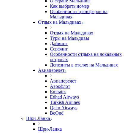
О стране Мальдивы
Как выбрать номер
Особенности трансферов на
Мальдивах
Отдых на Мальдивах
Отдых на Мальдивах
Туры на Мальдивы
Дайвинг
Серфинг
Особенности отдыха на локальных
островах
Депозиты в отелях на Мальдивах
Авиаперелет
Авиаперелет
Аэрофлот
Emirates
Etihad Airways
Turkish Airlines
Qatar Airways
BeOnd
Шри-Ланка
Шри-Ланка