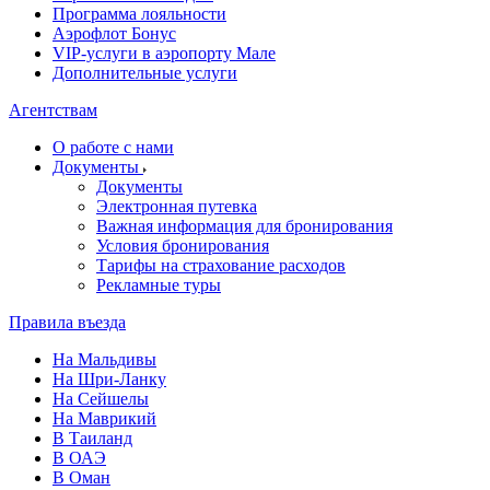
Программа лояльности
Аэрофлот Бонус
VIP-услуги в аэропорту Мале
Дополнительные услуги
Агентствам
О работе с нами
Документы
Документы
Электронная путевка
Важная информация для бронирования
Условия бронирования
Тарифы на страхование расходов
Рекламные туры
Правила въезда
На Мальдивы
На Шри-Ланку
На Сейшелы
На Маврикий
В Таиланд
В ОАЭ
В Оман