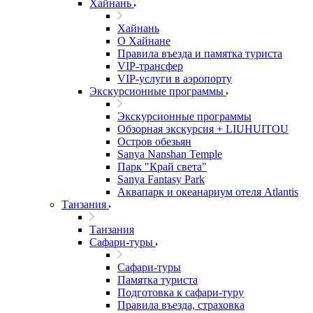
Хайнань
Хайнань
О Хайнане
Правила въезда и памятка туриста
VIP-трансфер
VIP-услуги в аэропорту
Экскурсионные программы
Экскурсионные программы
Обзорная экскурсия + LIUHUITOU
Остров обезьян
Sanya Nanshan Temple
Парк "Край света"
Sanya Fantasy Park
Аквапарк и океанариум отеля Atlantis
Танзания
Танзания
Сафари-туры
Сафари-туры
Памятка туриста
Подготовка к сафари-туру
Правила въезда, страховка