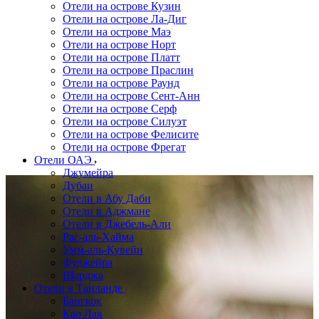
Отели на острове Кузин
Отели на острове Ла-Диг
Отели на острове Маэ
Отели на острове Норт
Отели на острове Платт
Отели на острове Праслин
Отели на острове Раунд
Отели на острове Сент-Анн
Отели на острове Серф
Отели на острове Силуэт
Отели на острове Фелисите
Отели на острове Фрегат
Отели ОАЭ
Джумейра
Дубаи
Отели в Абу Даби
Отели в Аджмане
Отели в Джебель-Али
Рас-аль-Хайма
Умм-аль-Кувейн
Фуджейра
Шарджа
Отели в Таиланде
Бангкок
Као Лак