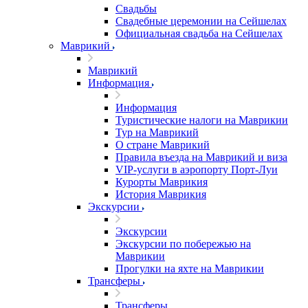
Свадьбы
Свадебные церемонии на Сейшелах
Официальная свадьба на Сейшелах
Маврикий
Маврикий
Информация
Информация
Туристические налоги на Маврикии
Тур на Маврикий
О стране Маврикий
Правила въезда на Маврикий и виза
VIP-услуги в аэропорту Порт-Луи
Курорты Маврикия
История Маврикия
Экскурсии
Экскурсии
Экскурсии по побережью на
Маврикии
Прогулки на яхте на Маврикии
Трансферы
Трансферы