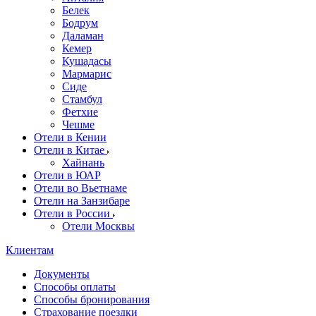
Белек
Бодрум
Даламан
Кемер
Кушадасы
Мармарис
Сиде
Стамбул
Фетхие
Чешме
Отели в Кении
Отели в Китае
Хайнань
Отели в ЮАР
Отели во Вьетнаме
Отели на Занзибаре
Отели в России
Отели Москвы
Клиентам
Документы
Способы оплаты
Способы бронирования
Страхование поездки