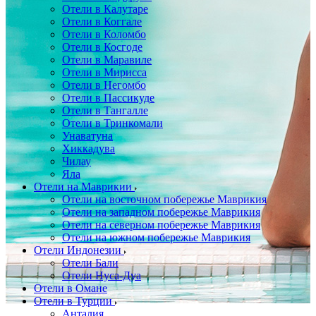
Отели в Калутаре
Отели в Коггале
Отели в Коломбо
Отели в Косгоде
Отели в Маравиле
Отели в Мирисса
Отели в Негомбо
Отели в Пассикуде
Отели в Тангалле
Отели в Тринкомали
Унаватуна
Хиккадува
Чилау
Яла
Отели на Маврикии
Отели на восточном побережье Маврикия
Отели на западном побережье Маврикия
Отели на северном побережье Маврикия
Отели на южном побережье Маврикия
Отели Индонезии
Отели Бали
Отели Нуса-Дуа
Отели в Омане
Отели в Турции
Анталия