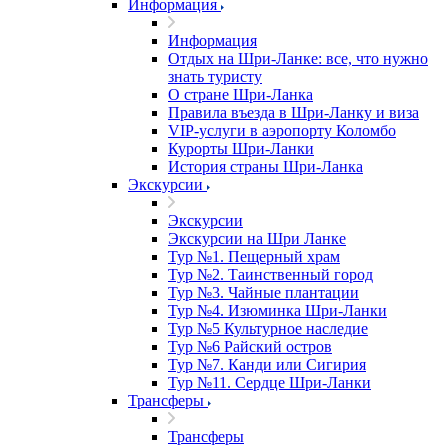
Информация
Информация
Отдых на Шри-Ланке: все, что нужно
знать туристу
О стране Шри-Ланка
Правила въезда в Шри-Ланку и виза
VIP-услуги в аэропорту Коломбо
Курорты Шри-Ланки
История страны Шри-Ланка
Экскурсии
Экскурсии
Экскурсии на Шри Ланке
Тур №1. Пещерный храм
Тур №2. Таинственный город
Тур №3. Чайные плантации
Тур №4. Изюминка Шри-Ланки
Тур №5 Культурное наследие
Тур №6 Райский остров
Тур №7. Канди или Сигирия
Тур №11. Сердце Шри-Ланки
Трансферы
Трансферы