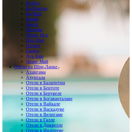
Ко Куд
Ко Панган
Ко Чанг
Краби
Ланта
Паттайя
Пханг Нга
Пхи Пхи
Пхукет
Самуи
Хуа Хин
Чианг Май
Отели на Шри-Ланке
Ахангама
Ахунгала
Отели в Балапитии
Отели в Бентоте
Отели в Берувеле
Отели в Богаванталаве
Отели в Вайкале
Отели в Васкадуве
Отели в Велигаме
Отели в Галле
Отели в Диквелле
Отели в Индуруве