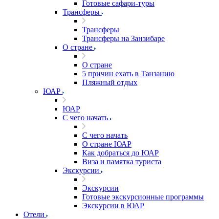
Готовые сафари-туры
Трансферы
Трансферы
Трансферы на Занзибаре
О стране
О стране
5 причин ехать в Танзанию
Пляжный отдых
ЮАР
ЮАР
С чего начать
С чего начать
О стране ЮАР
Как добраться до ЮАР
Виза и памятка туриста
Экскурсии
Экскурсии
Готовые экскурсионные программы
Экскурсии в ЮАР
Отели