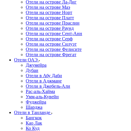
Отели на острове Ла-Диг
Отели на острове Маэ
Отели на острове Норт
Отели на острове Платт
Отели на острове Праслин
Отели на острове Раунд
Отели на острове Сент-Анн
Отели на острове Серф
Отели на острове Силуэт
Отели на острове Фелисите
Отели на острове Фрегат
Отели ОАЭ
Джумейра
Дубаи
Отели в Абу Даби
Отели в Аджмане
Отели в Джебель-Али
Рас-аль-Хайма
Умм-аль-Кувейн
Фуджейра
Шарджа
Отели в Таиланде
Бангкок
Као Лак
Ко Куд