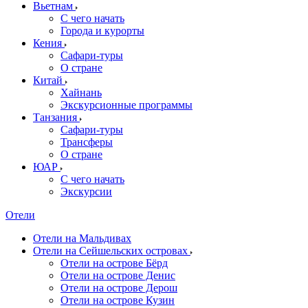
Вьетнам
С чего начать
Города и курорты
Кения
Сафари-туры
О стране
Китай
Хайнань
Экскурсионные программы
Танзания
Сафари-туры
Трансферы
О стране
ЮАР
С чего начать
Экскурсии
Отели
Отели на Мальдивах
Отели на Сейшельских островах
Отели на острове Бёрд
Отели на острове Денис
Отели на острове Дерош
Отели на острове Кузин