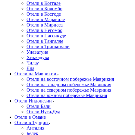
Отели в Коггале
Отели в Коломбо
Отели в Косгоде
Отели в Маравиле
Отели в Мирисса
Отели в Негомбо
Отели в Пассикуде
Отели в Тангалле
Отели в Тринкомали
Унаватуна
Хиккадува
Чилау
Яла
Отели на Маврикии
Отели на восточном побережье Маврикия
Отели на западном побережье Маврикия
Отели на северном побережье Маврикия
Отели на южном побережье Маврикия
Отели Индонезии
Отели Бали
Отели Нуса-Дуа
Отели в Омане
Отели в Турции
Анталия
Белек