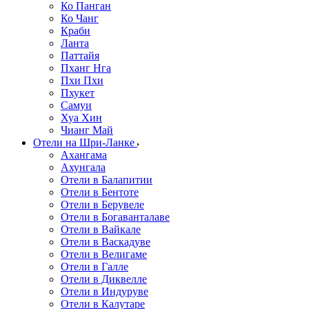
Ко Панган
Ко Чанг
Краби
Ланта
Паттайя
Пханг Нга
Пхи Пхи
Пхукет
Самуи
Хуа Хин
Чианг Май
Отели на Шри-Ланке
Ахангама
Ахунгала
Отели в Балапитии
Отели в Бентоте
Отели в Берувеле
Отели в Богаванталаве
Отели в Вайкале
Отели в Васкадуве
Отели в Велигаме
Отели в Галле
Отели в Диквелле
Отели в Индуруве
Отели в Калутаре