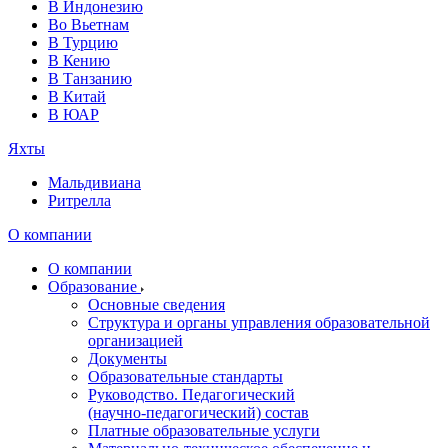
В Индонезию
Во Вьетнам
В Турцию
В Кению
В Танзанию
В Китай
В ЮАР
Яхты
Мальдивиана
Ритрелла
О компании
О компании
Образование
Основные сведения
Структура и органы управления образовательной
организацией
Документы
Образовательные стандарты
Руководство. Педагогический
(научно‑педагогический) состав
Платные образовательные услуги