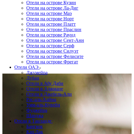
Отели на острове Кузин
Отели на острове Ла-Диг
Отели на острове Маэ
Отели на острове Норт
Отели на острове Платт
Отели на острове Праслин
Отели на острове Раунд
Отели на острове Сент-Анн
Отели на острове Серф
Отели на острове Силуэт
Отели на острове Фелисите
Отели на острове Фрегат
Отели ОАЭ
Джумейра
Дубаи
Отели в Абу Даби
Отели в Аджмане
Отели в Джебель-Али
Рас-аль-Хайма
Умм-аль-Кувейн
Фуджейра
Шарджа
Отели в Таиланде
Бангкок
Као Лак