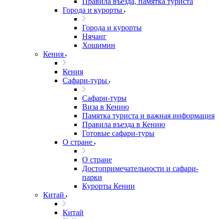
Правила въезда, памятка туриста
Города и курорты
Города и курорты
Нячанг
Хошимин
Кения
Кения
Сафари-туры
Сафари-туры
Виза в Кению
Памятка туриста и важная информация
Правила въезда в Кению
Готовые сафари-туры
О стране
О стране
Достопримечательности и сафари-
парки
Курорты Кении
Китай
Китай