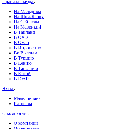
Правила въезда
На Мальдивы
На Шри-Ланку
На Сейшелы
На Маврикий
В Таиланд
В ОАЭ
В Оман
В Индонезию
Во Вьетнам
В Турцию
В Кению
В Танзанию
В Китай
В ЮАР
Яхты
Мальдивиана
Ритрелла
О компании
О компании
Образование