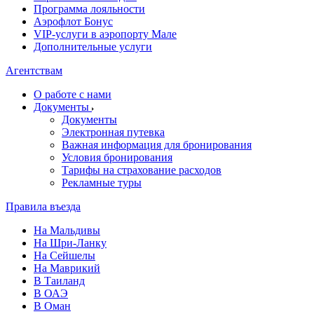
Программа лояльности
Аэрофлот Бонус
VIP-услуги в аэропорту Мале
Дополнительные услуги
Агентствам
О работе с нами
Документы
Документы
Электронная путевка
Важная информация для бронирования
Условия бронирования
Тарифы на страхование расходов
Рекламные туры
Правила въезда
На Мальдивы
На Шри-Ланку
На Сейшелы
На Маврикий
В Таиланд
В ОАЭ
В Оман