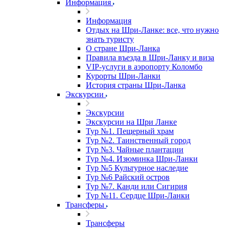
Информация
Информация
Отдых на Шри-Ланке: все, что нужно
знать туристу
О стране Шри-Ланка
Правила въезда в Шри-Ланку и виза
VIP-услуги в аэропорту Коломбо
Курорты Шри-Ланки
История страны Шри-Ланка
Экскурсии
Экскурсии
Экскурсии на Шри Ланке
Тур №1. Пещерный храм
Тур №2. Таинственный город
Тур №3. Чайные плантации
Тур №4. Изюминка Шри-Ланки
Тур №5 Культурное наследие
Тур №6 Райский остров
Тур №7. Канди или Сигирия
Тур №11. Сердце Шри-Ланки
Трансферы
Трансферы