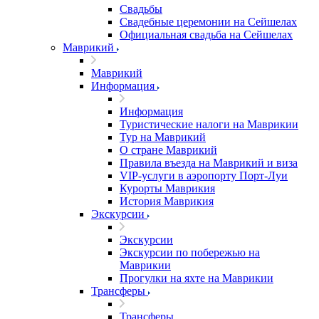
Свадьбы
Свадебные церемонии на Сейшелах
Официальная свадьба на Сейшелах
Маврикий
Маврикий
Информация
Информация
Туристические налоги на Маврикии
Тур на Маврикий
О стране Маврикий
Правила въезда на Маврикий и виза
VIP-услуги в аэропорту Порт-Луи
Курорты Маврикия
История Маврикия
Экскурсии
Экскурсии
Экскурсии по побережью на
Маврикии
Прогулки на яхте на Маврикии
Трансферы
Трансферы