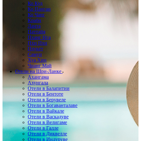
Ко Куд
Ко Панган
Ко Чанг
Краби
Ланта
Паттайя
Пханг Нга
Пхи Пхи
Пхукет
Самуи
Хуа Хин
Чианг Май
Отели на Шри-Ланке
Ахангама
Ахунгала
Отели в Балапитии
Отели в Бентоте
Отели в Берувеле
Отели в Богаванталаве
Отели в Вайкале
Отели в Васкадуве
Отели в Велигаме
Отели в Галле
Отели в Диквелле
Отели в Индуруве