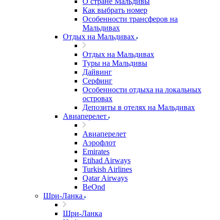
О стране Мальдивы
Как выбрать номер
Особенности трансферов на
Мальдивах
Отдых на Мальдивах
Отдых на Мальдивах
Туры на Мальдивы
Дайвинг
Серфинг
Особенности отдыха на локальных
островах
Депозиты в отелях на Мальдивах
Авиаперелет
Авиаперелет
Аэрофлот
Emirates
Etihad Airways
Turkish Airlines
Qatar Airways
BeOnd
Шри-Ланка
Шри-Ланка