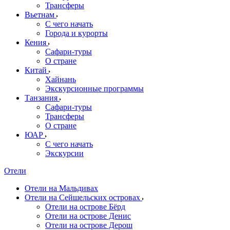
Трансферы
Вьетнам
С чего начать
Города и курорты
Кения
Сафари-туры
О стране
Китай
Хайнань
Экскурсионные программы
Танзания
Сафари-туры
Трансферы
О стране
ЮАР
С чего начать
Экскурсии
Отели
Отели на Мальдивах
Отели на Сейшельских островах
Отели на острове Бёрд
Отели на острове Денис
Отели на острове Дерош