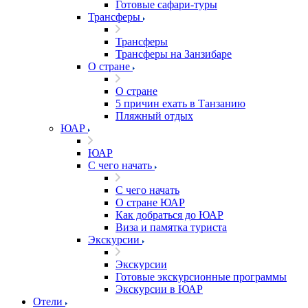
Готовые сафари-туры
Трансферы
Трансферы
Трансферы на Занзибаре
О стране
О стране
5 причин ехать в Танзанию
Пляжный отдых
ЮАР
ЮАР
С чего начать
С чего начать
О стране ЮАР
Как добраться до ЮАР
Виза и памятка туриста
Экскурсии
Экскурсии
Готовые экскурсионные программы
Экскурсии в ЮАР
Отели