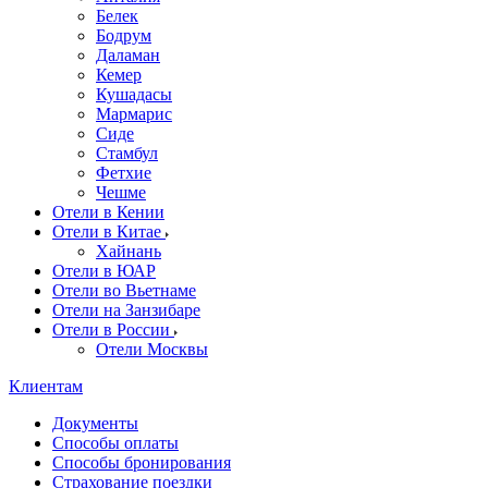
Белек
Бодрум
Даламан
Кемер
Кушадасы
Мармарис
Сиде
Стамбул
Фетхие
Чешме
Отели в Кении
Отели в Китае
Хайнань
Отели в ЮАР
Отели во Вьетнаме
Отели на Занзибаре
Отели в России
Отели Москвы
Клиентам
Документы
Способы оплаты
Способы бронирования
Страхование поездки