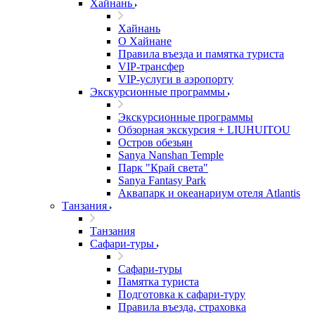
Хайнань
Хайнань
О Хайнане
Правила въезда и памятка туриста
VIP-трансфер
VIP-услуги в аэропорту
Экскурсионные программы
Экскурсионные программы
Обзорная экскурсия + LIUHUITOU
Остров обезьян
Sanya Nanshan Temple
Парк "Край света"
Sanya Fantasy Park
Аквапарк и океанариум отеля Atlantis
Танзания
Танзания
Сафари-туры
Сафари-туры
Памятка туриста
Подготовка к сафари-туру
Правила въезда, страховка