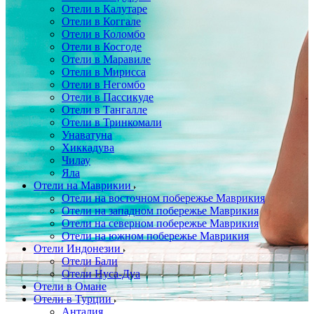
Отели в Калутаре
Отели в Коггале
Отели в Коломбо
Отели в Косгоде
Отели в Маравиле
Отели в Мирисса
Отели в Негомбо
Отели в Пассикуде
Отели в Тангалле
Отели в Тринкомали
Унаватуна
Хиккадува
Чилау
Яла
Отели на Маврикии
Отели на восточном побережье Маврикия
Отели на западном побережье Маврикия
Отели на северном побережье Маврикия
Отели на южном побережье Маврикия
Отели Индонезии
Отели Бали
Отели Нуса-Дуа
Отели в Омане
Отели в Турции
Анталия