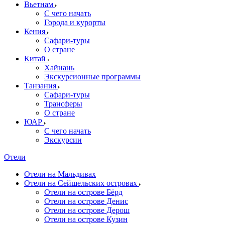
Вьетнам
С чего начать
Города и курорты
Кения
Сафари-туры
О стране
Китай
Хайнань
Экскурсионные программы
Танзания
Сафари-туры
Трансферы
О стране
ЮАР
С чего начать
Экскурсии
Отели
Отели на Мальдивах
Отели на Сейшельских островах
Отели на острове Бёрд
Отели на острове Денис
Отели на острове Дерош
Отели на острове Кузин