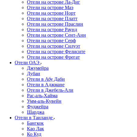
Отели на острове Ла-Диг
Отели на острове Маэ
Отели на острове Норт
Отели на острове Платт
Отели на острове Праслин
Отели на острове Раунд
Отели на острове Сент-Анн
Отели на острове Серф
Отели на острове Силуэт
Отели на острове Фелисите
Отели на острове Фрегат
Отели ОАЭ
Джумейра
Дубаи
Отели в Абу Даби
Отели в Аджмане
Отели в Джебель-Али
Рас-аль-Хайма
Умм-аль-Кувейн
Фуджейра
Шарджа
Отели в Таиланде
Бангкок
Као Лак
Ко Куд