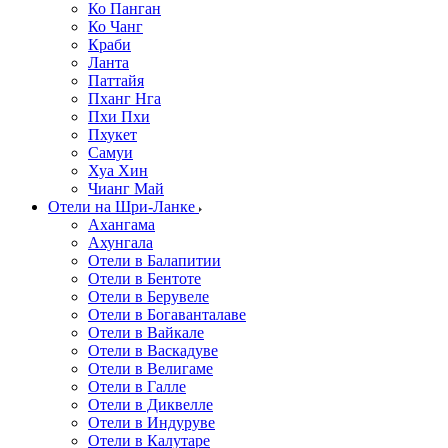
Ко Панган
Ко Чанг
Краби
Ланта
Паттайя
Пханг Нга
Пхи Пхи
Пхукет
Самуи
Хуа Хин
Чианг Май
Отели на Шри-Ланке
Ахангама
Ахунгала
Отели в Балапитии
Отели в Бентоте
Отели в Берувеле
Отели в Богаванталаве
Отели в Вайкале
Отели в Васкадуве
Отели в Велигаме
Отели в Галле
Отели в Диквелле
Отели в Индуруве
Отели в Калутаре