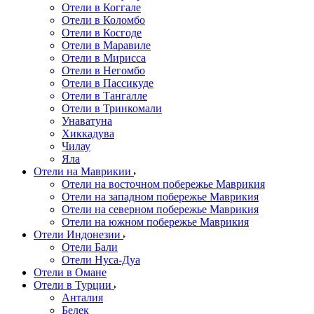
Отели в Коггале
Отели в Коломбо
Отели в Косгоде
Отели в Маравиле
Отели в Мирисса
Отели в Негомбо
Отели в Пассикуде
Отели в Тангалле
Отели в Тринкомали
Унаватуна
Хиккадува
Чилау
Яла
Отели на Маврикии
Отели на восточном побережье Маврикия
Отели на западном побережье Маврикия
Отели на северном побережье Маврикия
Отели на южном побережье Маврикия
Отели Индонезии
Отели Бали
Отели Нуса-Дуа
Отели в Омане
Отели в Турции
Анталия
Белек