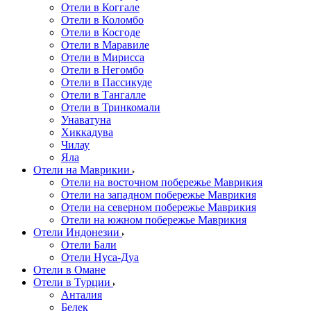
Отели в Коггале
Отели в Коломбо
Отели в Косгоде
Отели в Маравиле
Отели в Мирисса
Отели в Негомбо
Отели в Пассикуде
Отели в Тангалле
Отели в Тринкомали
Унаватуна
Хиккадува
Чилау
Яла
Отели на Маврикии
Отели на восточном побережье Маврикия
Отели на западном побережье Маврикия
Отели на северном побережье Маврикия
Отели на южном побережье Маврикия
Отели Индонезии
Отели Бали
Отели Нуса-Дуа
Отели в Омане
Отели в Турции
Анталия
Белек