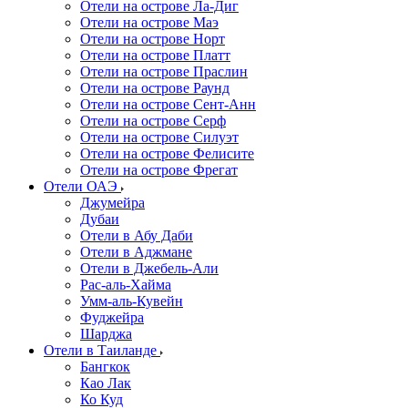
Отели на острове Ла-Диг
Отели на острове Маэ
Отели на острове Норт
Отели на острове Платт
Отели на острове Праслин
Отели на острове Раунд
Отели на острове Сент-Анн
Отели на острове Серф
Отели на острове Силуэт
Отели на острове Фелисите
Отели на острове Фрегат
Отели ОАЭ
Джумейра
Дубаи
Отели в Абу Даби
Отели в Аджмане
Отели в Джебель-Али
Рас-аль-Хайма
Умм-аль-Кувейн
Фуджейра
Шарджа
Отели в Таиланде
Бангкок
Као Лак
Ко Куд