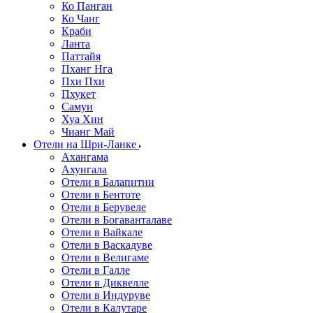
Ко Панган
Ко Чанг
Краби
Ланта
Паттайя
Пханг Нга
Пхи Пхи
Пхукет
Самуи
Хуа Хин
Чианг Май
Отели на Шри-Ланке
Ахангама
Ахунгала
Отели в Балапитии
Отели в Бентоте
Отели в Берувеле
Отели в Богаванталаве
Отели в Вайкале
Отели в Васкадуве
Отели в Велигаме
Отели в Галле
Отели в Диквелле
Отели в Индуруве
Отели в Калутаре