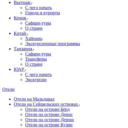
Вьетнам
С чего начать
Города и курорты
Кения
Сафари-туры
О стране
Китай
Хайнань
Экскурсионные программы
Танзания
Сафари-туры
Трансферы
О стране
ЮАР
С чего начать
Экскурсии
Отели
Отели на Мальдивах
Отели на Сейшельских островах
Отели на острове Бёрд
Отели на острове Денис
Отели на острове Дерош
Отели на острове Кузин