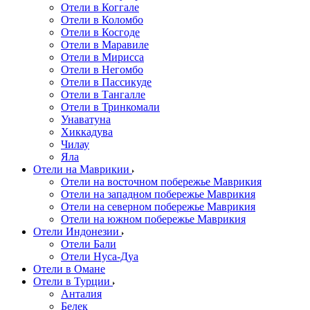
Отели в Коггале
Отели в Коломбо
Отели в Косгоде
Отели в Маравиле
Отели в Мирисса
Отели в Негомбо
Отели в Пассикуде
Отели в Тангалле
Отели в Тринкомали
Унаватуна
Хиккадува
Чилау
Яла
Отели на Маврикии
Отели на восточном побережье Маврикия
Отели на западном побережье Маврикия
Отели на северном побережье Маврикия
Отели на южном побережье Маврикия
Отели Индонезии
Отели Бали
Отели Нуса-Дуа
Отели в Омане
Отели в Турции
Анталия
Белек