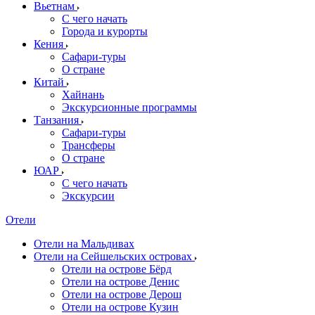
Вьетнам
С чего начать
Города и курорты
Кения
Сафари-туры
О стране
Китай
Хайнань
Экскурсионные программы
Танзания
Сафари-туры
Трансферы
О стране
ЮАР
С чего начать
Экскурсии
Отели
Отели на Мальдивах
Отели на Сейшельских островах
Отели на острове Бёрд
Отели на острове Денис
Отели на острове Дерош
Отели на острове Кузин