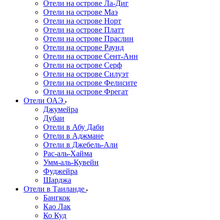
Отели на острове Ла-Диг
Отели на острове Маэ
Отели на острове Норт
Отели на острове Платт
Отели на острове Праслин
Отели на острове Раунд
Отели на острове Сент-Анн
Отели на острове Серф
Отели на острове Силуэт
Отели на острове Фелисите
Отели на острове Фрегат
Отели ОАЭ
Джумейра
Дубаи
Отели в Абу Даби
Отели в Аджмане
Отели в Джебель-Али
Рас-аль-Хайма
Умм-аль-Кувейн
Фуджейра
Шарджа
Отели в Таиланде
Бангкок
Као Лак
Ко Куд