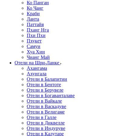
Ко Панган
Ко Чанг
Краби
Ланта
Паттайя
Пханг Нга
Пхи Пхи
Пхукет
Самуи
Хуа Хин
Чианг Май
Отели на Шри-Ланке
Ахангама
Ахунгала
Отели в Балапитии
Отели в Бентоте
Отели в Берувеле
Отели в Богаванталаве
Отели в Вайкале
Отели в Васкадуве
Отели в Велигаме
Отели в Галле
Отели в Диквелле
Отели в Индуруве
Отели в Калутаре