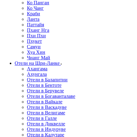
Ко Панган
Ко Чанг
Краби
Ланта
Паттайя
Пханг Нга
Пхи Пхи
Пхукет
Самуи
Хуа Хин
Чианг Май
Отели на Шри-Ланке
Ахангама
Ахунгала
Отели в Балапитии
Отели в Бентоте
Отели в Берувеле
Отели в Богаванталаве
Отели в Вайкале
Отели в Васкадуве
Отели в Велигаме
Отели в Галле
Отели в Диквелле
Отели в Индуруве
Отели в Калутаре