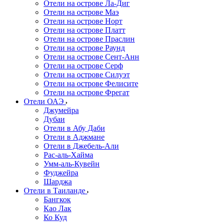
Отели на острове Ла-Диг
Отели на острове Маэ
Отели на острове Норт
Отели на острове Платт
Отели на острове Праслин
Отели на острове Раунд
Отели на острове Сент-Анн
Отели на острове Серф
Отели на острове Силуэт
Отели на острове Фелисите
Отели на острове Фрегат
Отели ОАЭ
Джумейра
Дубаи
Отели в Абу Даби
Отели в Аджмане
Отели в Джебель-Али
Рас-аль-Хайма
Умм-аль-Кувейн
Фуджейра
Шарджа
Отели в Таиланде
Бангкок
Као Лак
Ко Куд