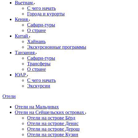
Вьетнам
С чего начать
Города и курорты
Кения
Сафари-туры
О стране
Китай
Хайнань
Экскурсионные программы
Танзания
Сафари-туры
Трансферы
О стране
ЮАР
С чего начать
Экскурсии
Отели
Отели на Мальдивах
Отели на Сейшельских островах
Отели на острове Бёрд
Отели на острове Денис
Отели на острове Дерош
Отели на острове Кузин