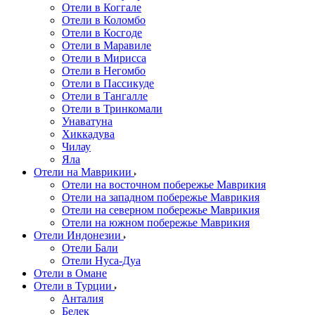
Отели в Коггале
Отели в Коломбо
Отели в Косгоде
Отели в Маравиле
Отели в Мирисса
Отели в Негомбо
Отели в Пассикуде
Отели в Тангалле
Отели в Тринкомали
Унаватуна
Хиккадува
Чилау
Яла
Отели на Маврикии
Отели на восточном побережье Маврикия
Отели на западном побережье Маврикия
Отели на северном побережье Маврикия
Отели на южном побережье Маврикия
Отели Индонезии
Отели Бали
Отели Нуса-Дуа
Отели в Омане
Отели в Турции
Анталия
Белек