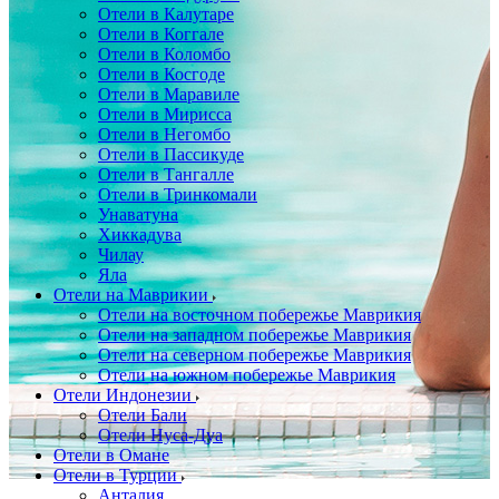
Отели в Калутаре
Отели в Коггале
Отели в Коломбо
Отели в Косгоде
Отели в Маравиле
Отели в Мирисса
Отели в Негомбо
Отели в Пассикуде
Отели в Тангалле
Отели в Тринкомали
Унаватуна
Хиккадува
Чилау
Яла
Отели на Маврикии
Отели на восточном побережье Маврикия
Отели на западном побережье Маврикия
Отели на северном побережье Маврикия
Отели на южном побережье Маврикия
Отели Индонезии
Отели Бали
Отели Нуса-Дуа
Отели в Омане
Отели в Турции
Анталия