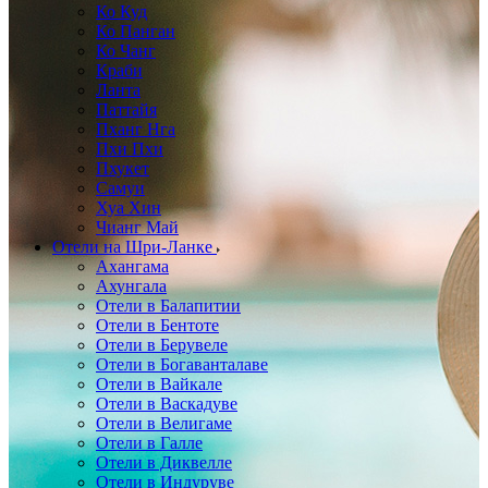
Ко Куд
Ко Панган
Ко Чанг
Краби
Ланта
Паттайя
Пханг Нга
Пхи Пхи
Пхукет
Самуи
Хуа Хин
Чианг Май
Отели на Шри-Ланке
Ахангама
Ахунгала
Отели в Балапитии
Отели в Бентоте
Отели в Берувеле
Отели в Богаванталаве
Отели в Вайкале
Отели в Васкадуве
Отели в Велигаме
Отели в Галле
Отели в Диквелле
Отели в Индуруве