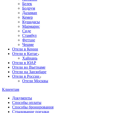
Белек
Бодрум
Даламан
Кемер
Кушадасы
Мармарис
Сиде
Стамбул
Фетхие
Чешме
Отели в Кении
Отели в Китае
Хайнань
Отели в ЮАР
Отели во Вьетнаме
Отели на Занзибаре
Отели в России
Отели Москвы
Клиентам
Документы
Способы оплаты
Способы бронирования
Страхование поездки