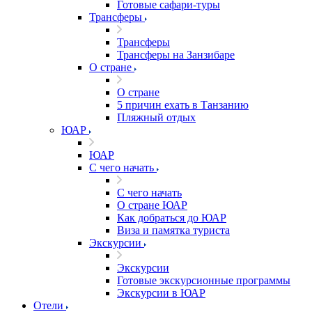
Готовые сафари-туры
Трансферы
Трансферы
Трансферы на Занзибаре
О стране
О стране
5 причин ехать в Танзанию
Пляжный отдых
ЮАР
ЮАР
С чего начать
С чего начать
О стране ЮАР
Как добраться до ЮАР
Виза и памятка туриста
Экскурсии
Экскурсии
Готовые экскурсионные программы
Экскурсии в ЮАР
Отели