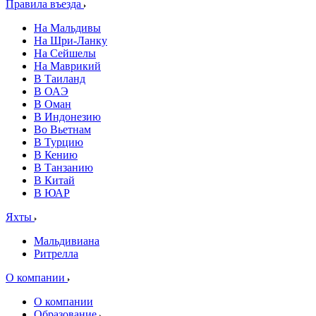
Правила въезда
На Мальдивы
На Шри-Ланку
На Сейшелы
На Маврикий
В Таиланд
В ОАЭ
В Оман
В Индонезию
Во Вьетнам
В Турцию
В Кению
В Танзанию
В Китай
В ЮАР
Яхты
Мальдивиана
Ритрелла
О компании
О компании
Образование