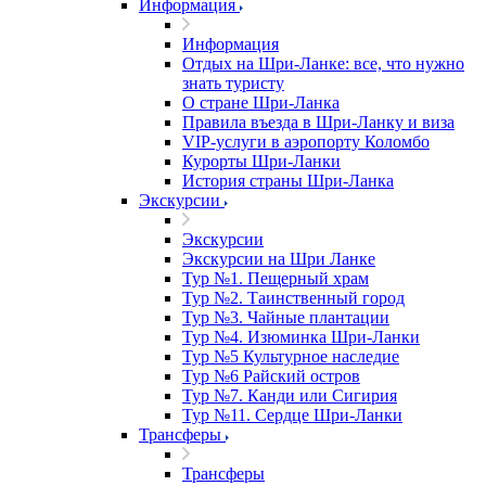
Информация
Информация
Отдых на Шри-Ланке: все, что нужно
знать туристу
О стране Шри-Ланка
Правила въезда в Шри-Ланку и виза
VIP-услуги в аэропорту Коломбо
Курорты Шри-Ланки
История страны Шри-Ланка
Экскурсии
Экскурсии
Экскурсии на Шри Ланке
Тур №1. Пещерный храм
Тур №2. Таинственный город
Тур №3. Чайные плантации
Тур №4. Изюминка Шри-Ланки
Тур №5 Культурное наследие
Тур №6 Райский остров
Тур №7. Канди или Сигирия
Тур №11. Сердце Шри-Ланки
Трансферы
Трансферы