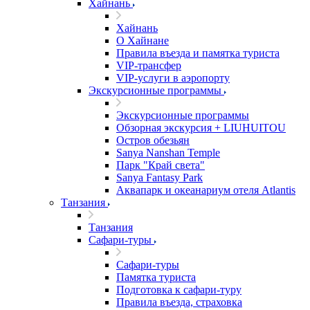
Хайнань
Хайнань
О Хайнане
Правила въезда и памятка туриста
VIP-трансфер
VIP-услуги в аэропорту
Экскурсионные программы
Экскурсионные программы
Обзорная экскурсия + LIUHUITOU
Остров обезьян
Sanya Nanshan Temple
Парк "Край света"
Sanya Fantasy Park
Аквапарк и океанариум отеля Atlantis
Танзания
Танзания
Сафари-туры
Сафари-туры
Памятка туриста
Подготовка к сафари-туру
Правила въезда, страховка