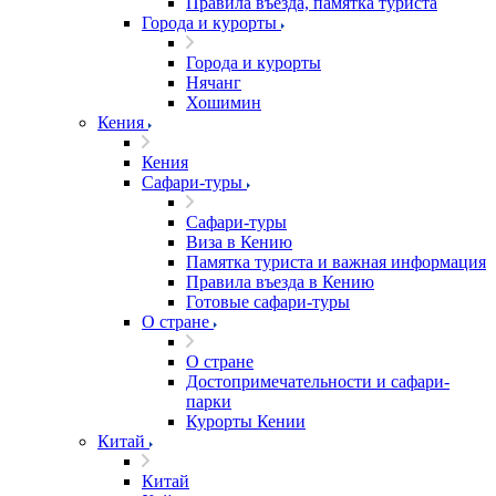
Правила въезда, памятка туриста
Города и курорты
Города и курорты
Нячанг
Хошимин
Кения
Кения
Сафари-туры
Сафари-туры
Виза в Кению
Памятка туриста и важная информация
Правила въезда в Кению
Готовые сафари-туры
О стране
О стране
Достопримечательности и сафари-
парки
Курорты Кении
Китай
Китай