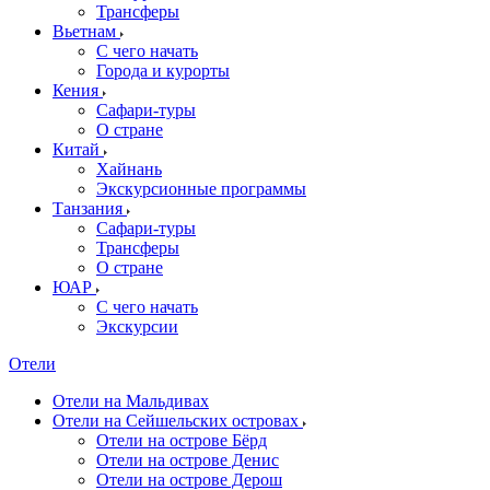
Трансферы
Вьетнам
С чего начать
Города и курорты
Кения
Сафари-туры
О стране
Китай
Хайнань
Экскурсионные программы
Танзания
Сафари-туры
Трансферы
О стране
ЮАР
С чего начать
Экскурсии
Отели
Отели на Мальдивах
Отели на Сейшельских островах
Отели на острове Бёрд
Отели на острове Денис
Отели на острове Дерош