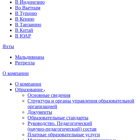
В Индонезию
Во Вьетнам
В Турцию
В Кению
В Танзанию
В Китай
В ЮАР
Яхты
Мальдивиана
Ритрелла
О компании
О компании
Образование
Основные сведения
Структура и органы управления образовательной
организацией
Документы
Образовательные стандарты
Руководство. Педагогический
(научно‑педагогический) состав
Платные образовательные услуги