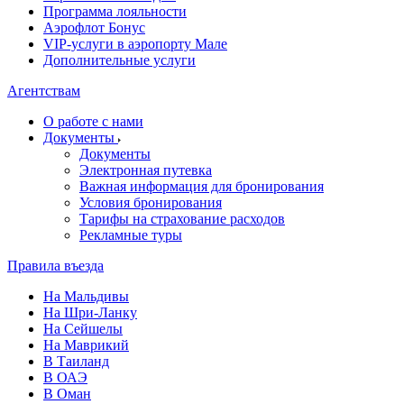
Программа лояльности
Аэрофлот Бонус
VIP-услуги в аэропорту Мале
Дополнительные услуги
Агентствам
О работе с нами
Документы
Документы
Электронная путевка
Важная информация для бронирования
Условия бронирования
Тарифы на страхование расходов
Рекламные туры
Правила въезда
На Мальдивы
На Шри-Ланку
На Сейшелы
На Маврикий
В Таиланд
В ОАЭ
В Оман