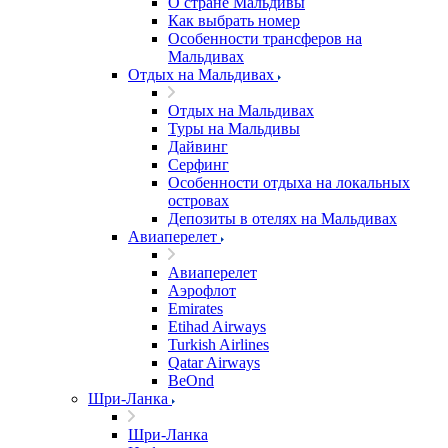
О стране Мальдивы
Как выбрать номер
Особенности трансферов на
Мальдивах
Отдых на Мальдивах
Отдых на Мальдивах
Туры на Мальдивы
Дайвинг
Серфинг
Особенности отдыха на локальных
островах
Депозиты в отелях на Мальдивах
Авиаперелет
Авиаперелет
Аэрофлот
Emirates
Etihad Airways
Turkish Airlines
Qatar Airways
BeOnd
Шри-Ланка
Шри-Ланка