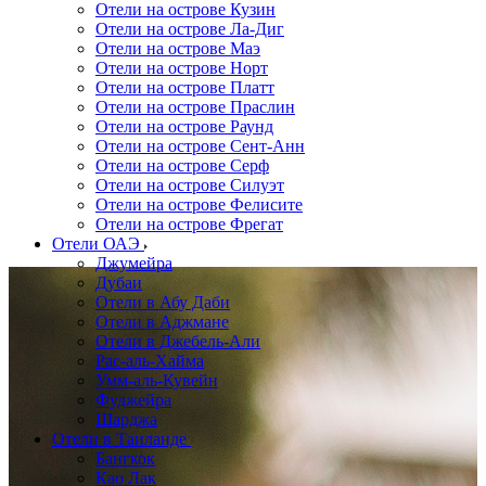
Отели на острове Кузин
Отели на острове Ла-Диг
Отели на острове Маэ
Отели на острове Норт
Отели на острове Платт
Отели на острове Праслин
Отели на острове Раунд
Отели на острове Сент-Анн
Отели на острове Серф
Отели на острове Силуэт
Отели на острове Фелисите
Отели на острове Фрегат
Отели ОАЭ
Джумейра
Дубаи
Отели в Абу Даби
Отели в Аджмане
Отели в Джебель-Али
Рас-аль-Хайма
Умм-аль-Кувейн
Фуджейра
Шарджа
Отели в Таиланде
Бангкок
Као Лак