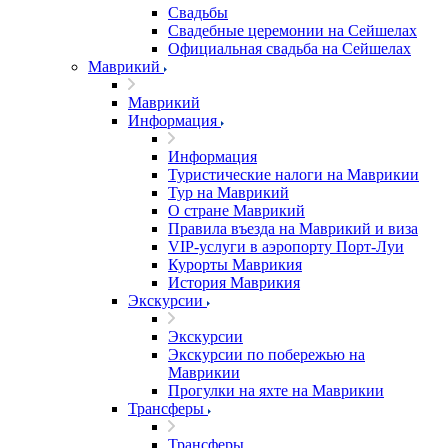
Свадьбы
Свадебные церемонии на Сейшелах
Официальная свадьба на Сейшелах
Маврикий
Маврикий
Информация
Информация
Туристические налоги на Маврикии
Тур на Маврикий
О стране Маврикий
Правила въезда на Маврикий и виза
VIP-услуги в аэропорту Порт-Луи
Курорты Маврикия
История Маврикия
Экскурсии
Экскурсии
Экскурсии по побережью на
Маврикии
Прогулки на яхте на Маврикии
Трансферы
Трансферы