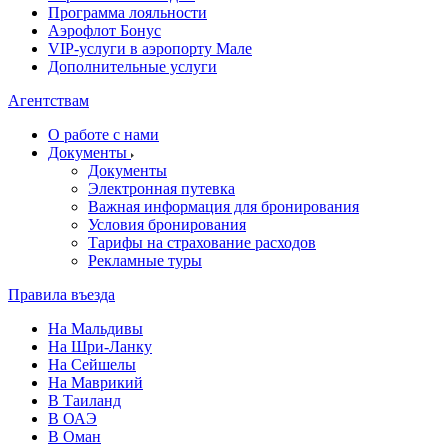
Программа лояльности
Аэрофлот Бонус
VIP-услуги в аэропорту Мале
Дополнительные услуги
Агентствам
О работе с нами
Документы
Документы
Электронная путевка
Важная информация для бронирования
Условия бронирования
Тарифы на страхование расходов
Рекламные туры
Правила въезда
На Мальдивы
На Шри-Ланку
На Сейшелы
На Маврикий
В Таиланд
В ОАЭ
В Оман