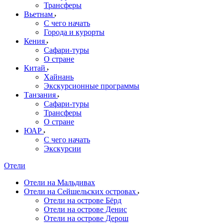
Трансферы
Вьетнам
С чего начать
Города и курорты
Кения
Сафари-туры
О стране
Китай
Хайнань
Экскурсионные программы
Танзания
Сафари-туры
Трансферы
О стране
ЮАР
С чего начать
Экскурсии
Отели
Отели на Мальдивах
Отели на Сейшельских островах
Отели на острове Бёрд
Отели на острове Денис
Отели на острове Дерош