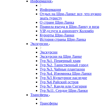
Информация
Информация
Отдых на Шри-Ланке: все, что нужно
знать туристу
О стране Шри-Ланка
Правила въезда в Шри-Ланку и виза
VIP-услуги в аэропорту Коломбо
Курорты Шри-Ланки
История страны Шри-Ланка
Экскурсии
Экскурсии
Экскурсии на Шри Ланке
Тур №1. Пещерный храм
Тур №2. Таинственный город
Тур №3. Чайные плантации
Тур №4. Изюминка Шри-Ланки
Тур №5 Культурное наследие
Тур №6 Райский остров
Тур №7. Канди или Сигирия
Тур №11. Сердце Шри-Ланки
Трансферы
Трансферы