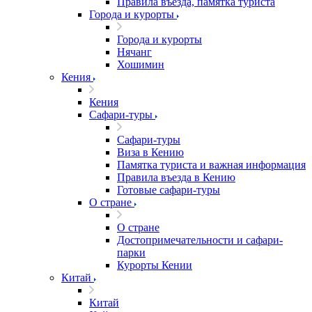
Правила въезда, памятка туриста
Города и курорты
Города и курорты
Нячанг
Хошимин
Кения
Кения
Сафари-туры
Сафари-туры
Виза в Кению
Памятка туриста и важная информация
Правила въезда в Кению
Готовые сафари-туры
О стране
О стране
Достопримечательности и сафари-
парки
Курорты Кении
Китай
Китай