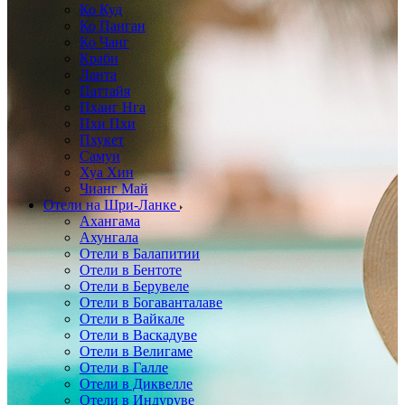
Ко Куд
Ко Панган
Ко Чанг
Краби
Ланта
Паттайя
Пханг Нга
Пхи Пхи
Пхукет
Самуи
Хуа Хин
Чианг Май
Отели на Шри-Ланке
Ахангама
Ахунгала
Отели в Балапитии
Отели в Бентоте
Отели в Берувеле
Отели в Богаванталаве
Отели в Вайкале
Отели в Васкадуве
Отели в Велигаме
Отели в Галле
Отели в Диквелле
Отели в Индуруве