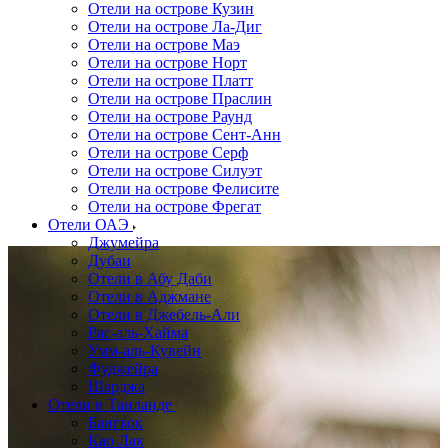
Отели на острове Кузин
Отели на острове Ла-Диг
Отели на острове Маэ
Отели на острове Норт
Отели на острове Платт
Отели на острове Праслин
Отели на острове Раунд
Отели на острове Сент-Анн
Отели на острове Серф
Отели на острове Силуэт
Отели на острове Фелисите
Отели на острове Фрегат
Отели ОАЭ
Джумейра
Дубаи
Отели в Абу Даби
Отели в Аджмане
Отели в Джебель-Али
Рас-аль-Хайма
Умм-аль-Кувейн
Фуджейра
Шарджа
Отели в Таиланде
Бангкок
Као Лак