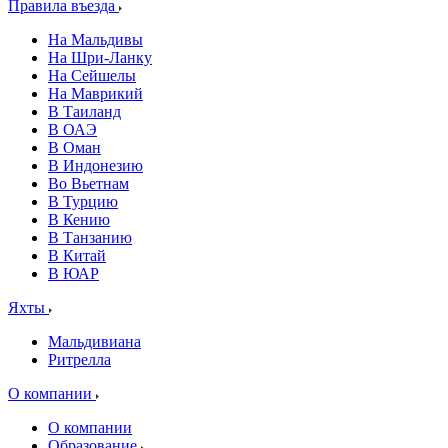
Правила въезда
На Мальдивы
На Шри-Ланку
На Сейшелы
На Маврикий
В Таиланд
В ОАЭ
В Оман
В Индонезию
Во Вьетнам
В Турцию
В Кению
В Танзанию
В Китай
В ЮАР
Яхты
Мальдивиана
Ритрелла
О компании
О компании
Образование