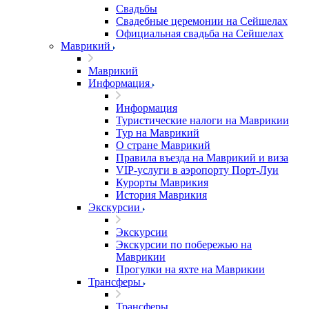
Свадьбы
Свадебные церемонии на Сейшелах
Официальная свадьба на Сейшелах
Маврикий
Маврикий
Информация
Информация
Туристические налоги на Маврикии
Тур на Маврикий
О стране Маврикий
Правила въезда на Маврикий и виза
VIP-услуги в аэропорту Порт-Луи
Курорты Маврикия
История Маврикия
Экскурсии
Экскурсии
Экскурсии по побережью на
Маврикии
Прогулки на яхте на Маврикии
Трансферы
Трансферы