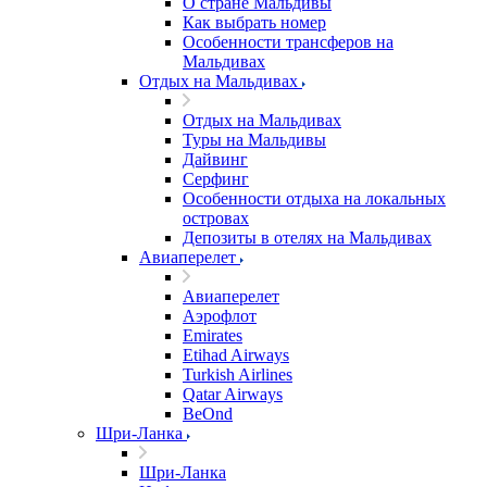
О стране Мальдивы
Как выбрать номер
Особенности трансферов на
Мальдивах
Отдых на Мальдивах
Отдых на Мальдивах
Туры на Мальдивы
Дайвинг
Серфинг
Особенности отдыха на локальных
островах
Депозиты в отелях на Мальдивах
Авиаперелет
Авиаперелет
Аэрофлот
Emirates
Etihad Airways
Turkish Airlines
Qatar Airways
BeOnd
Шри-Ланка
Шри-Ланка