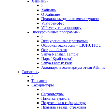
Хайнань
Хайнань
О Хайнане
Правила въезда и памятка туриста
VIP-трансфер
VIP-услуги в аэропорту
Экскурсионные программы
Экскурсионные программы
Обзорная экскурсия + LIUHUITOU
Остров обезьян
Sanya Nanshan Temple
Парк "Край света"
Sanya Fantasy Park
Аквапарк и океанариум отеля Atlantis
Танзания
Танзания
Сафари-туры
Сафари-туры
Памятка туриста
Подготовка к сафари-туру
Правила въезда, страховка