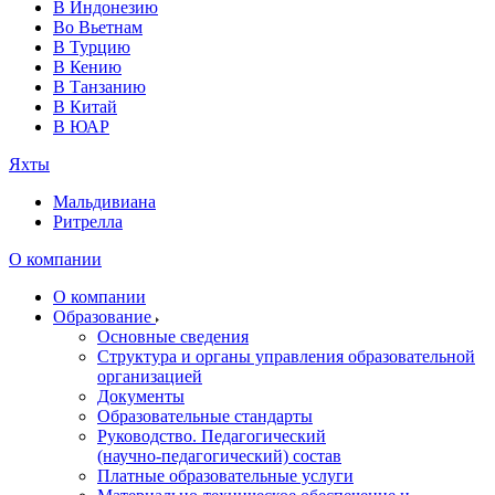
В Индонезию
Во Вьетнам
В Турцию
В Кению
В Танзанию
В Китай
В ЮАР
Яхты
Мальдивиана
Ритрелла
О компании
О компании
Образование
Основные сведения
Структура и органы управления образовательной
организацией
Документы
Образовательные стандарты
Руководство. Педагогический
(научно‑педагогический) состав
Платные образовательные услуги