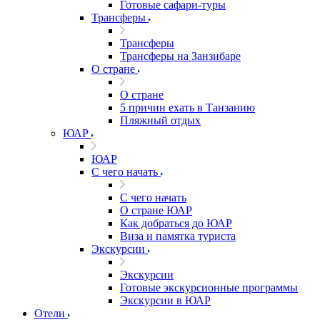
Готовые сафари-туры
Трансферы
Трансферы
Трансферы на Занзибаре
О стране
О стране
5 причин ехать в Танзанию
Пляжный отдых
ЮАР
ЮАР
С чего начать
С чего начать
О стране ЮАР
Как добраться до ЮАР
Виза и памятка туриста
Экскурсии
Экскурсии
Готовые экскурсионные программы
Экскурсии в ЮАР
Отели