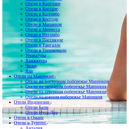
Отели в Калутаре
Отели в Коггале
Отели в Коломбо
Отели в Косгоде
Отели в Маравиле
Отели в Мирисса
Отели в Негомбо
Отели в Пассикуде
Отели в Тангалле
Отели в Тринкомали
Унаватуна
Хиккадува
Чилау
Яла
Отели на Маврикии
Отели на восточном побережье Маврикия
Отели на западном побережье Маврикия
Отели на северном побережье Маврикия
Отели на южном побережье Маврикия
Отели Индонезии
Отели Бали
Отели Нуса-Дуа
Отели в Омане
Отели в Турции
Анталия