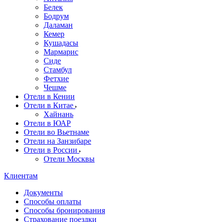
Белек
Бодрум
Даламан
Кемер
Кушадасы
Мармарис
Сиде
Стамбул
Фетхие
Чешме
Отели в Кении
Отели в Китае
Хайнань
Отели в ЮАР
Отели во Вьетнаме
Отели на Занзибаре
Отели в России
Отели Москвы
Клиентам
Документы
Способы оплаты
Способы бронирования
Страхование поездки