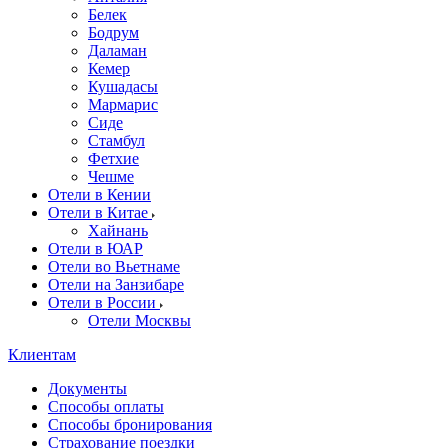
Белек
Бодрум
Даламан
Кемер
Кушадасы
Мармарис
Сиде
Стамбул
Фетхие
Чешме
Отели в Кении
Отели в Китае
Хайнань
Отели в ЮАР
Отели во Вьетнаме
Отели на Занзибаре
Отели в России
Отели Москвы
Клиентам
Документы
Способы оплаты
Способы бронирования
Страхование поездки