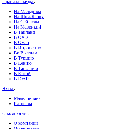
Правила въезда
На Мальдивы
На Шри-Ланку
На Сейшелы
На Маврикий
В Таиланд
В ОАЭ
В Оман
В Индонезию
Во Вьетнам
В Турцию
В Кению
В Танзанию
В Китай
В ЮАР
Яхты
Мальдивиана
Ритрелла
О компании
О компании
Образование