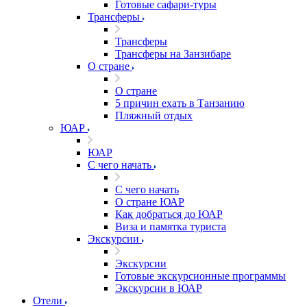
Готовые сафари-туры
Трансферы
Трансферы
Трансферы на Занзибаре
О стране
О стране
5 причин ехать в Танзанию
Пляжный отдых
ЮАР
ЮАР
С чего начать
С чего начать
О стране ЮАР
Как добраться до ЮАР
Виза и памятка туриста
Экскурсии
Экскурсии
Готовые экскурсионные программы
Экскурсии в ЮАР
Отели