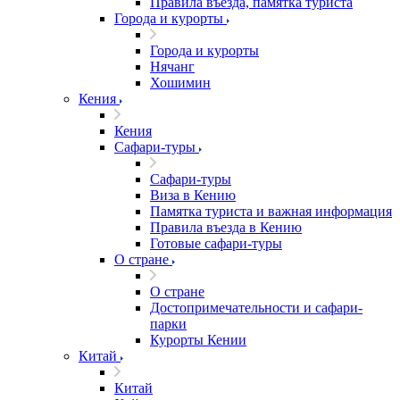
Правила въезда, памятка туриста
Города и курорты
Города и курорты
Нячанг
Хошимин
Кения
Кения
Сафари-туры
Сафари-туры
Виза в Кению
Памятка туриста и важная информация
Правила въезда в Кению
Готовые сафари-туры
О стране
О стране
Достопримечательности и сафари-
парки
Курорты Кении
Китай
Китай