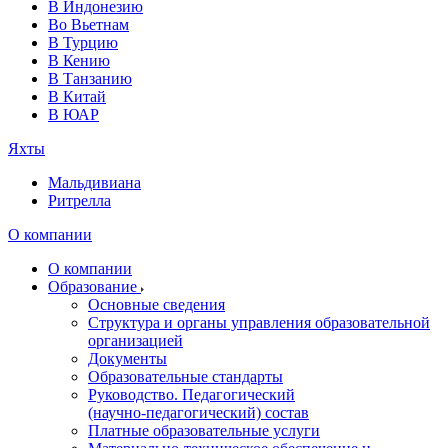
В Индонезию
Во Вьетнам
В Турцию
В Кению
В Танзанию
В Китай
В ЮАР
Яхты
Мальдивиана
Ритрелла
О компании
О компании
Образование
Основные сведения
Структура и органы управления образовательной
организацией
Документы
Образовательные стандарты
Руководство. Педагогический
(научно‑педагогический) состав
Платные образовательные услуги