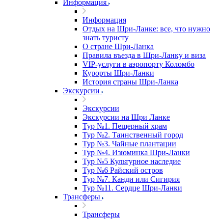
Информация
Информация
Отдых на Шри-Ланке: все, что нужно
знать туристу
О стране Шри-Ланка
Правила въезда в Шри-Ланку и виза
VIP-услуги в аэропорту Коломбо
Курорты Шри-Ланки
История страны Шри-Ланка
Экскурсии
Экскурсии
Экскурсии на Шри Ланке
Тур №1. Пещерный храм
Тур №2. Таинственный город
Тур №3. Чайные плантации
Тур №4. Изюминка Шри-Ланки
Тур №5 Культурное наследие
Тур №6 Райский остров
Тур №7. Канди или Сигирия
Тур №11. Сердце Шри-Ланки
Трансферы
Трансферы