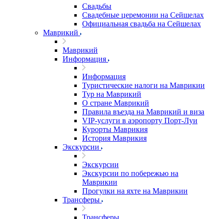
Свадьбы
Свадебные церемонии на Сейшелах
Официальная свадьба на Сейшелах
Маврикий
Маврикий
Информация
Информация
Туристические налоги на Маврикии
Тур на Маврикий
О стране Маврикий
Правила въезда на Маврикий и виза
VIP-услуги в аэропорту Порт-Луи
Курорты Маврикия
История Маврикия
Экскурсии
Экскурсии
Экскурсии по побережью на
Маврикии
Прогулки на яхте на Маврикии
Трансферы
Трансферы