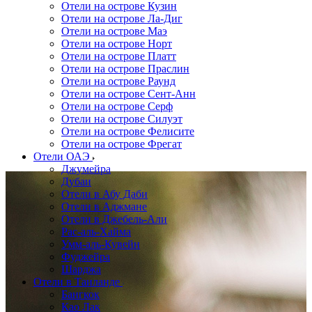
Отели на острове Кузин
Отели на острове Ла-Диг
Отели на острове Маэ
Отели на острове Норт
Отели на острове Платт
Отели на острове Праслин
Отели на острове Раунд
Отели на острове Сент-Анн
Отели на острове Серф
Отели на острове Силуэт
Отели на острове Фелисите
Отели на острове Фрегат
Отели ОАЭ
Джумейра
Дубаи
Отели в Абу Даби
Отели в Аджмане
Отели в Джебель-Али
Рас-аль-Хайма
Умм-аль-Кувейн
Фуджейра
Шарджа
Отели в Таиланде
Бангкок
Као Лак