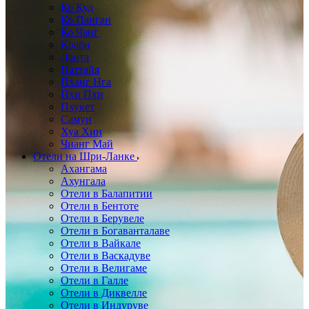
Ко Куд
Ко Панган
Ко Чанг
Краби
Ланта
Паттайя
Пханг Нга
Пхи Пхи
Пхукет
Самуи
Хуа Хин
Чианг Май
Отели на Шри-Ланке
Ахангама
Ахунгала
Отели в Балапитии
Отели в Бентоте
Отели в Берувеле
Отели в Богаванталаве
Отели в Вайкале
Отели в Васкадуве
Отели в Велигаме
Отели в Галле
Отели в Диквелле
Отели в Индуруве