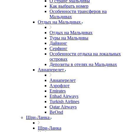
О стране Мальдивы
Как выбрать номер
Особенности трансферов на
Мальдивах
Отдых на Мальдивах
Отдых на Мальдивах
Туры на Мальдивы
Дайвинг
Серфинг
Особенности отдыха на локальных
островах
Депозиты в отелях на Мальдивах
Авиаперелет
Авиаперелет
Аэрофлот
Emirates
Etihad Airways
Turkish Airlines
Qatar Airways
BeOnd
Шри-Ланка
Шри-Ланка