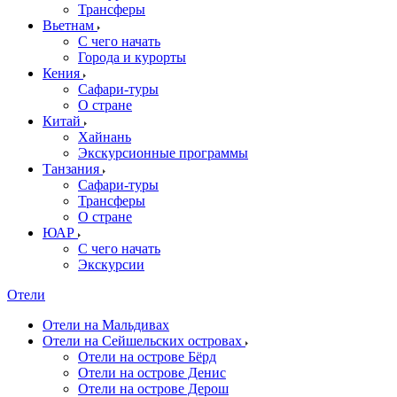
Трансферы
Вьетнам
С чего начать
Города и курорты
Кения
Сафари-туры
О стране
Китай
Хайнань
Экскурсионные программы
Танзания
Сафари-туры
Трансферы
О стране
ЮАР
С чего начать
Экскурсии
Отели
Отели на Мальдивах
Отели на Сейшельских островах
Отели на острове Бёрд
Отели на острове Денис
Отели на острове Дерош