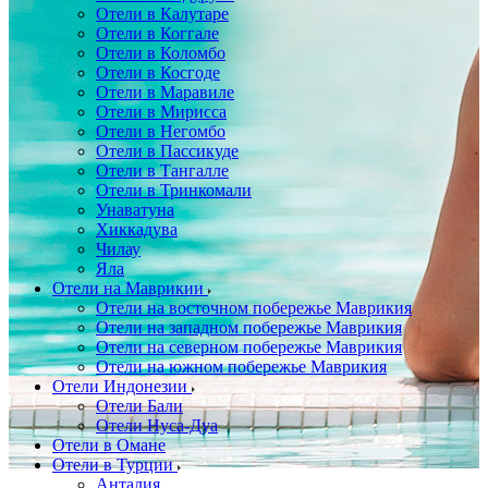
Отели в Калутаре
Отели в Коггале
Отели в Коломбо
Отели в Косгоде
Отели в Маравиле
Отели в Мирисса
Отели в Негомбо
Отели в Пассикуде
Отели в Тангалле
Отели в Тринкомали
Унаватуна
Хиккадува
Чилау
Яла
Отели на Маврикии
Отели на восточном побережье Маврикия
Отели на западном побережье Маврикия
Отели на северном побережье Маврикия
Отели на южном побережье Маврикия
Отели Индонезии
Отели Бали
Отели Нуса-Дуа
Отели в Омане
Отели в Турции
Анталия