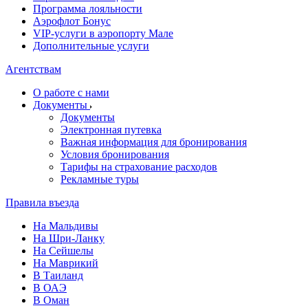
Программа лояльности
Аэрофлот Бонус
VIP-услуги в аэропорту Мале
Дополнительные услуги
Агентствам
О работе с нами
Документы
Документы
Электронная путевка
Важная информация для бронирования
Условия бронирования
Тарифы на страхование расходов
Рекламные туры
Правила въезда
На Мальдивы
На Шри-Ланку
На Сейшелы
На Маврикий
В Таиланд
В ОАЭ
В Оман