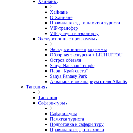
Хайнань
Хайнань
О Хайнане
Правила въезда и памятка туриста
VIP-трансфер
VIP-услуги в аэропорту
Экскурсионные программы
Экскурсионные программы
Обзорная экскурсия + LIUHUITOU
Остров обезьян
Sanya Nanshan Temple
Парк "Край света"
Sanya Fantasy Park
Аквапарк и океанариум отеля Atlantis
Танзания
Танзания
Сафари-туры
Сафари-туры
Памятка туриста
Подготовка к сафари-туру
Правила въезда, страховка