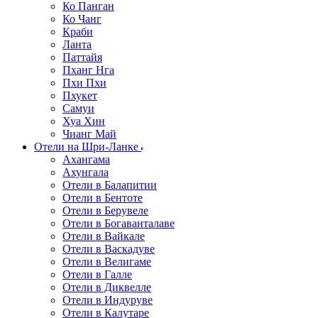
Ко Панган
Ко Чанг
Краби
Ланта
Паттайя
Пханг Нга
Пхи Пхи
Пхукет
Самуи
Хуа Хин
Чианг Май
Отели на Шри-Ланке
Ахангама
Ахунгала
Отели в Балапитии
Отели в Бентоте
Отели в Берувеле
Отели в Богаванталаве
Отели в Вайкале
Отели в Васкадуве
Отели в Велигаме
Отели в Галле
Отели в Диквелле
Отели в Индуруве
Отели в Калутаре