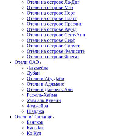
Отели на острове Ла-Диг
Отели на острове Маэ
Отели на острове Норт
Отели на острове Платт
Отели на острове Праслин
Отели на острове Раунд
Отели на острове Сент-Анн
Отели на острове Серф
Отели на острове Силуэт
Отели на острове Фелисите
Отели на острове Фрегат
Отели ОАЭ
Джумейра
Дубаи
Отели в Абу Даби
Отели в Аджмане
Отели в Джебель-Али
Рас-аль-Хайма
Умм-аль-Кувейн
Фуджейра
Шарджа
Отели в Таиланде
Бангкок
Као Лак
Ко Куд