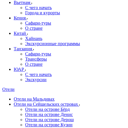
Вьетнам
С чего начать
Города и курорты
Кения
Сафари-туры
О стране
Китай
Хайнань
Экскурсионные программы
Танзания
Сафари-туры
Трансферы
О стране
ЮАР
С чего начать
Экскурсии
Отели
Отели на Мальдивах
Отели на Сейшельских островах
Отели на острове Бёрд
Отели на острове Денис
Отели на острове Дерош
Отели на острове Кузин