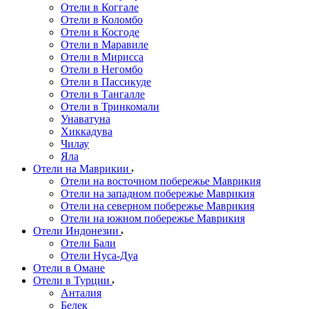
Отели в Коггале
Отели в Коломбо
Отели в Косгоде
Отели в Маравиле
Отели в Мирисса
Отели в Негомбо
Отели в Пассикуде
Отели в Тангалле
Отели в Тринкомали
Унаватуна
Хиккадува
Чилау
Яла
Отели на Маврикии
Отели на восточном побережье Маврикия
Отели на западном побережье Маврикия
Отели на северном побережье Маврикия
Отели на южном побережье Маврикия
Отели Индонезии
Отели Бали
Отели Нуса-Дуа
Отели в Омане
Отели в Турции
Анталия
Белек